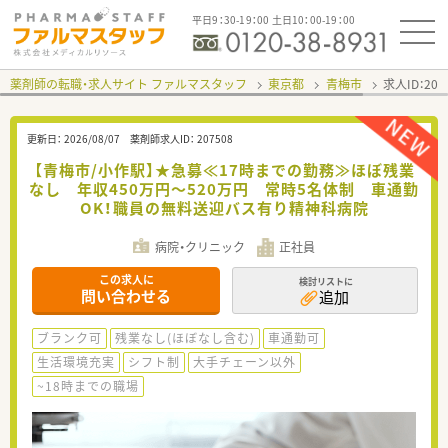
平日9：30-19：00 土日10：00-19：00
薬剤師の転職・求人サイト ファルマスタッフ
東京都
青梅市
求人ID：20
更新日：
2026/08/07
薬剤師求人ID：
207508
【青梅市/小作駅】★急募≪17時までの勤務≫ほぼ残業
なし 年収450万円～520万円 常時5名体制 車通勤
OK！職員の無料送迎バス有り精神科病院
病院・クリニック
正社員
この求人に
検討リストに
問い合わせる
追加
ブランク可
残業なし(ほぼなし含む)
車通勤可
生活環境充実
シフト制
大手チェーン以外
~18時までの職場