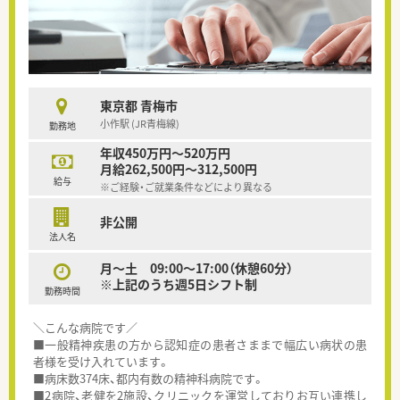
東京都 青梅市
小作駅 (JR青梅線)
勤務地
年収450万円～520万円
月給262,500円～312,500円
給与
※ご経験・ご就業条件などにより異なる
非公開
法人名
月～土 09:00～17:00（休憩60分）
※上記のうち週5日シフト制
勤務時間
＼こんな病院です／
■一般精神疾患の方から認知症の患者さままで幅広い病状の患
者様を受け入れています。
■病床数374床、都内有数の精神科病院です。
■2病院、老健を2施設、クリニックを運営しておりお互い連携し