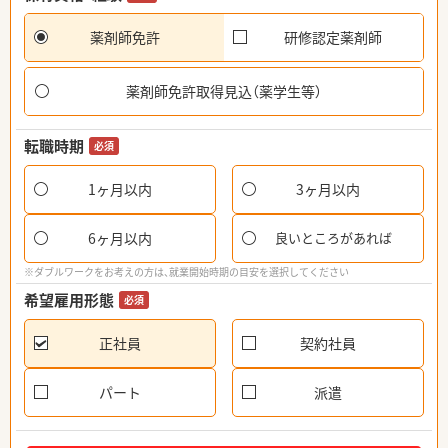
薬剤師免許
研修認定薬剤師
薬剤師免許取得見込（薬学生等）
転職時期
必須
1ヶ月以内
3ヶ月以内
6ヶ月以内
良いところがあれば
※ダブルワークをお考えの方は、就業開始時期の目安を選択してください
希望雇用形態
必須
正社員
契約社員
パート
派遣