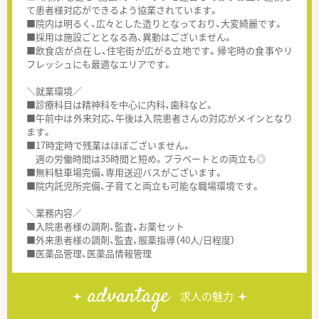
て患者様対応ができるよう協業されています。
■院内は明るく、広々とした造りとなっており、大変綺麗です。
■採用は施設ごととなる為、異動はございません。
■飲食店が点在し、住宅街が広がる立地です。帰宅時の食事やリ
フレッシュにも最適なエリアです。
＼就業環境／
■診療科目は精神科を中心に内科、歯科など。
■午前中は外来対応、午後は入院患者さんの対応がメインとなり
ます。
■17時定時で残業はほぼございません。
週の労働時間は35時間と短め。プラベートとの両立も◎
■無料駐車場完備、専用送迎バスがございます。
■院内託児所完備、子育てと両立も可能な職場環境です。
＼業務内容／
■入院患者様の調剤、監査、お薬セット
■外来患者様の調剤、監査、服薬指導（40人/日程度）
■医薬品管理、医薬品情報管理
advantage
求人の魅力