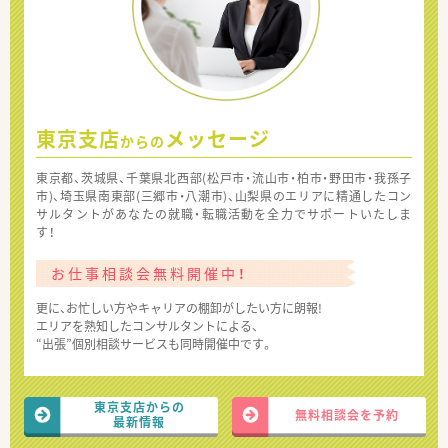
東京支店
メッセージ
からの
東京都、茨城県、千葉県北西部(松戸市・流山市・柏市・野田市・我孫子
市)、埼玉県南東部(三郷市・八潮市)、山梨県のエリアに精通したコン
サルタントがあなたの就職・転職活動を全力でサポートいたしま
す！
お仕事相談会無料開催中！
更に、お忙しい方やキャリアの棚卸がしたい方に朗報!
エリアを熟知したコンサルタントによる、
“出張”個別相談サービスも同時開催中です。
東京支店からの
無料相談会を予約
最新情報