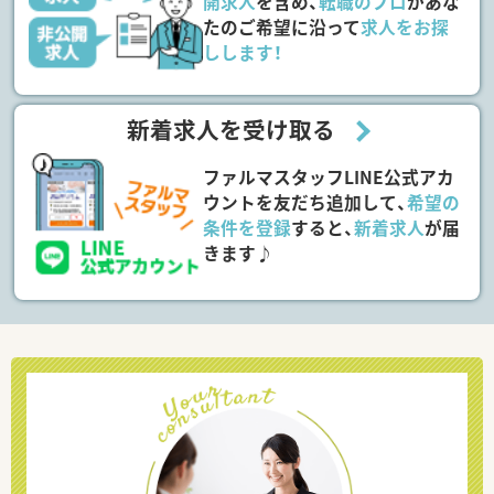
開求人
を含め、
転職のプロ
があな
たのご希望に沿って
求人をお探
しします！
新着求人を受け取る
ファルマスタッフLINE公式アカ
ウントを友だち追加して、
希望の
条件を登録
すると、
新着求人
が届
きます♪