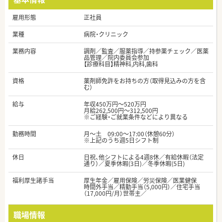
雇用形態
正社員
業種
病院・クリニック
業務内容
調剤／監査／服薬指導／持参薬チェック／医薬
品管理／院内委員会参加
【診療科目】精神科,内科,歯科
資格
薬剤師免許をお持ちの方（取得見込みの方を含
む）
給与
年収450万円～520万円
月給262,500円～312,500円
※ご経験・ご就業条件などにより異なる
勤務時間
月～土 09:00～17:00（休憩60分）
※上記のうち週5日シフト制
休日
日祝、他シフトによる4週8休／有給休暇（法定
通り）／夏季休暇(3日)／冬季休暇(5日)
福利厚生諸手当
厚生年金／雇用保険／労災保険／医業健保
時間外手当／精勤手当（5,000円）／住宅手当
（17,000円/月）世帯主／
職場情報