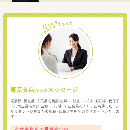
東京支店
メッセージ
からの
東京都、茨城県、千葉県北西部(松戸市・流山市・柏市・野田市・我孫子
市)、埼玉県南東部(三郷市・八潮市)、山梨県のエリアに精通したコン
サルタントがあなたの就職・転職活動を全力でサポートいたしま
す！
お仕事相談会無料開催中！