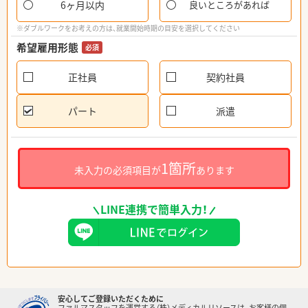
6ヶ月以内
良いところがあれば
※ダブルワークをお考えの方は、就業開始時期の目安を選択してください
希望雇用形態
必須
正社員
契約社員
パート
派遣
1箇所
未入力の必須項目が
あります
LINE連携で簡単入力！
安心してご登録いただくために
ファルマスタッフを運営する（株）メディカルリソースは、お客様の個