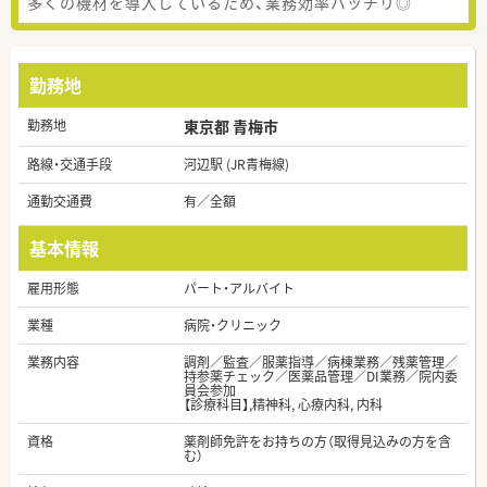
多くの機材を導入しているため、業務効率バッチリ◎
勤務地
勤務地
東京都 青梅市
路線・交通手段
河辺駅 (JR青梅線)
通勤交通費
有／全額
基本情報
雇用形態
パート・アルバイト
業種
病院・クリニック
業務内容
調剤／監査／服薬指導／病棟業務／残薬管理／
持参薬チェック／医薬品管理／DI業務／院内委
員会参加
【診療科目】,精神科, 心療内科, 内科
資格
薬剤師免許をお持ちの方（取得見込みの方を含
む）