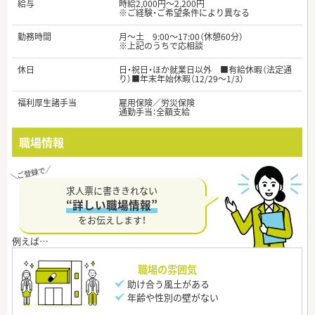
給与
時給2,000円～2,200円
※ご経験・ご希望条件により異なる
勤務時間
月～土 9:00～17:00（休憩60分）
※上記のうちで応相談
休日
日・祝日・ほか就業日以外 ■有給休暇（法定通
り）■年末年始休暇（12/29～1/3）
福利厚生諸手当
雇用保険／労災保険
通勤手当：全額支給
職場情報
求人票に書ききれない
“詳しい職場情報”
をお伝えします！
職場の雰囲気
助け合う風土がある
年齢や性別の壁がない