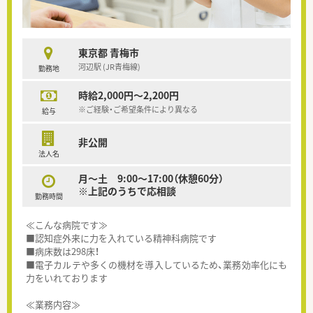
東京都 青梅市
河辺駅 (JR青梅線)
勤務地
時給2,000円～2,200円
※ご経験・ご希望条件により異なる
給与
非公開
法人名
月～土 9:00～17:00（休憩60分）
※上記のうちで応相談
勤務時間
≪こんな病院です≫
■認知症外来に力を入れている精神科病院です
■病床数は298床！
■電子カルテや多くの機材を導入しているため、業務効率化にも
力をいれております
≪業務内容≫