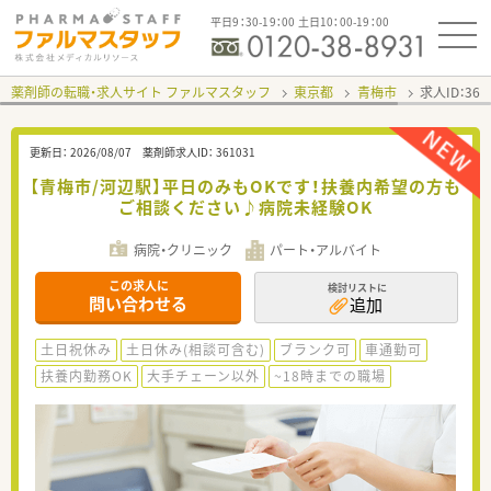
平日9：30-19：00 土日10：00-19：00
薬剤師の転職・求人サイト ファルマスタッフ
東京都
青梅市
求人ID：36
更新日：
2026/08/07
薬剤師求人ID：
361031
【青梅市/河辺駅】平日のみもOKです！扶養内希望の方も
ご相談ください♪病院未経験OK
病院・クリニック
パート・アルバイト
この求人に
検討リストに
問い合わせる
追加
土日祝休み
土日休み(相談可含む)
ブランク可
車通勤可
扶養内勤務OK
大手チェーン以外
~18時までの職場