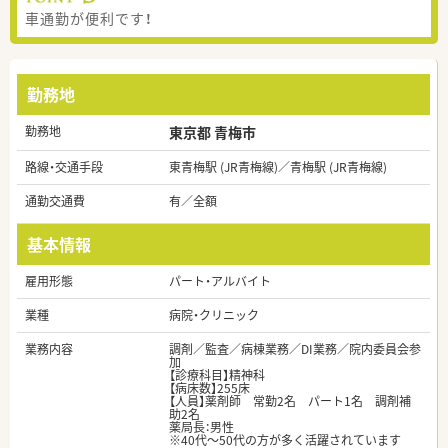
車通勤が便利です！
勤務地
勤務地
東京都 青梅市
路線・交通手段
東青梅駅 (JR青梅線)／青梅駅 (JR青梅線)
通勤交通費
有／全額
基本情報
雇用形態
パート・アルバイト
業種
病院・クリニック
業務内容
調剤／監査／病棟業務／DI業務／院内委員会参
加
【診療科目】精神科
【病床数】255床
【人員】薬剤師 常勤2名 パート1名 調剤補
助2名
薬局長：男性
※40代～50代の方が多く活躍されています