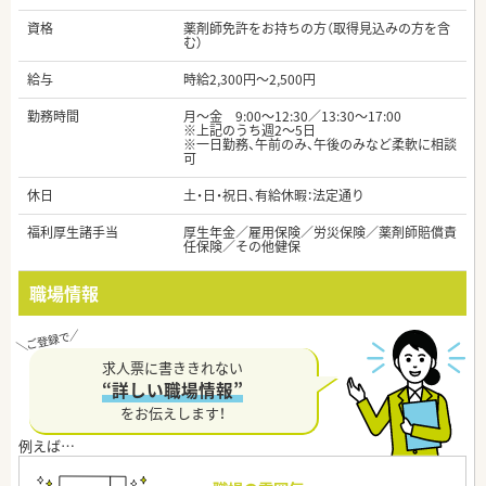
資格
薬剤師免許をお持ちの方（取得見込みの方を含
む）
給与
時給2,300円～2,500円
勤務時間
月～金 9:00～12:30／13:30～17:00
※上記のうち週2～5日
※一日勤務、午前のみ、午後のみなど柔軟に相談
可
休日
土・日・祝日、有給休暇：法定通り
福利厚生諸手当
厚生年金／雇用保険／労災保険／薬剤師賠償責
任保険／その他健保
職場情報
求人票に書ききれない
“詳しい職場情報”
をお伝えします！