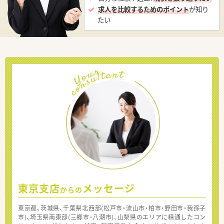
求人を比較するためのポイント
が知り
たい
東京支店
メッセージ
からの
東京都、茨城県、千葉県北西部(松戸市・流山市・柏市・野田市・我孫子
市)、埼玉県南東部(三郷市・八潮市)、山梨県のエリアに精通したコン