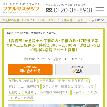
平日9：30-19：00 土日10：00-19：00
薬剤師の転職・求人サイト ファルマスタッフ
東京都
青梅市
求人ID：56
更新日：
2026/07/10
薬剤師求人ID：
562784
【青梅市】★急募★≪午前のみ・午後のみ・17時まで等
OK≫土日祝休み／時給2,300～2,500円／週2日～5日
／精神科病院でパート募集！
病院・クリニック
パート・アルバイト
この求人に
検討リストに
問い合わせる
追加
年間休日120日以上
土日祝休み
土日休み(相談可含む)
週32h以上
未経験可
ブランク可
残業なし(ほぼなし含む)
転勤なし
車通勤可
高時給(2,500円以上)
大手チェーン以外
~18時までの職場