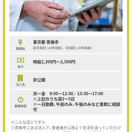
東京都 青梅市
東青梅駅 (JR青梅線)／青梅駅 (JR青梅線)
勤務地
時給2,300円～2,500円
給与
非公開
法人名
月～金 9:00～12:30／13:30～17:00
※上記のうち週2～5日
※一日勤務、午前のみ、午後のみなど柔軟に相談
勤務時間
可
≪こんな法人です≫
◎青梅市にある法人で、患者様が心地よく生活を送っていただけ