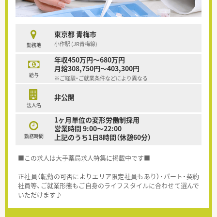
東京都 青梅市
小作駅 (JR青梅線)
勤務地
年収450万円～680万円
月給308,750円～403,300円
給与
※ご経験・ご就業条件などにより異なる
非公開
法人名
1ヶ月単位の変形労働制採用
営業時間 9:00～22:00
勤務時間
上記のうち1日8時間（休憩60分）
■この求人は大手薬局求人特集に掲載中です■
正社員（転勤の可否によりエリア限定社員もあり）・パート・契約
社員等、ご就業形態もご自身のライフスタイルに合わせて選んで
いただけます♪