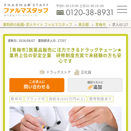
平日9：30-19：00 土日10：00-19：00
薬剤師の転職・求人サイト ファルマスタッフ
東京都
青梅市
求人ID：27
更新日：
2026/08/07
薬剤師求人ID：
27207
【青梅市】医薬品販売に注力できるドラッグチェーン★
業界上位の安定企業 研修制度充実で未経験の方も安
心です
ドラッグストア
正社員
この求人に
検討リストに
問い合わせる
追加
新卒可
ブランク可
高給与(600万円以上)
教育制度あり