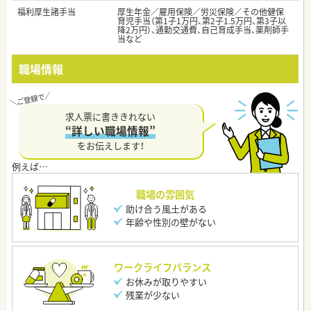
福利厚生諸手当
厚生年金／雇用保険／労災保険／その他健保
育児手当（第1子1万円、第2子1.5万円、第3子以
降2万円）、通勤交通費、自己育成手当、薬剤師手
当など
職場情報
求人票に書ききれない
“詳しい職場情報”
をお伝えします！
職場の雰囲気
助け合う風土がある
年齢や性別の壁がない
ワークライフバランス
お休みが取りやすい
残業が少ない