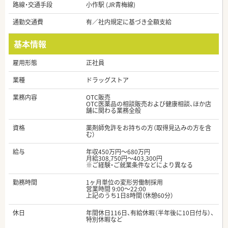
路線・交通手段
小作駅 (JR青梅線)
通勤交通費
有／社内規定に基づき全額支給
基本情報
雇用形態
正社員
業種
ドラッグストア
業務内容
OTC販売
OTC医薬品の相談販売および健康相談、ほか店
舗に関わる業務全般
資格
薬剤師免許をお持ちの方（取得見込みの方を含
む）
給与
年収450万円～680万円
月給308,750円～403,300円
※ご経験・ご就業条件などにより異なる
勤務時間
1ヶ月単位の変形労働制採用
営業時間 9:00～22:00
上記のうち1日8時間（休憩60分）
休日
年間休日116日、有給休暇（半年後に10日付与）、
特別休暇など