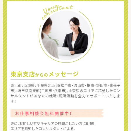
東京支店
メッセージ
からの
東京都、茨城県、千葉県北西部(松戸市・流山市・柏市・野田市・我孫子
市)、埼玉県南東部(三郷市・八潮市)、山梨県のエリアに精通したコン
サルタントがあなたの就職・転職活動を全力でサポートいたしま
す！
お仕事相談会無料開催中！
更に、お忙しい方やキャリアの棚卸がしたい方に朗報!
エリアを熟知したコンサルタントによる、