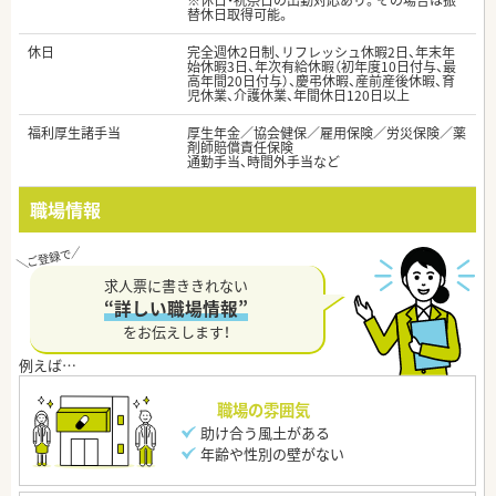
※休日・祝祭日の出勤対応あり。その場合は振
替休日取得可能。
休日
完全週休2日制、リフレッシュ休暇2日、年末年
始休暇3日、年次有給休暇（初年度10日付与、最
高年間20日付与）、慶弔休暇、産前産後休暇、育
児休業、介護休業、年間休日120日以上
福利厚生諸手当
厚生年金／協会健保／雇用保険／労災保険／薬
剤師賠償責任保険
通勤手当、時間外手当など
職場情報
求人票に書ききれない
“詳しい職場情報”
をお伝えします！
職場の雰囲気
助け合う風土がある
年齢や性別の壁がない