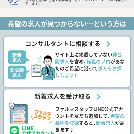
ています。
希望の求人が見つからない…という方は
コンサルタントに相談する
サイト上に掲載していない
非公
開求人
を含め、
転職のプロ
があな
たのご希望に沿って
求人をお探
しします！
新着求人を受け取る
ファルマスタッフLINE公式アカ
ウントを友だち追加して、
希望の
条件を登録
すると、
新着求人
が届
きます♪