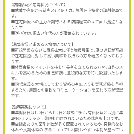
【店舗情報と応需状況について】
■武蔵野台駅から徒歩6分と駅チカ。施設在宅特化の調剤薬局で
す。
■在宅医療への注力が期待される店舗経営の立て直し拠点とな
ります。
■20-40代の幅広い年代の方が活躍されています。
【募集背景と求める人物像について】
■新規開設ならびに事業拡大に伴う増員募集で、車の運転が可能
で在宅医療に対して高い興味をお持ちの方を幅広く募っており
ます。
■体育会系のマインドを持ち年長者を立てられる方や、自身のス
キルを高めるための自己研鑽に意欲的な方を特に歓迎いたしま
す。
■現場主義を大切にしており資格の有無よりも実務経験を重視
するため、周囲との柔軟なコミュニケーションを図れる方が理想
です。
【勤務実態について】
■年間休日は120日から122日と非常に多く、有給休暇とは別に年
2回のリフレッシュ休暇も用意されているため休息も十分です。
■店舗あたりの薬剤師数が多く配置されているため、突発的なお
休みや長期休暇の取得についても相談しやすい体制が整ってい