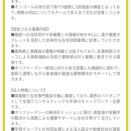
ます。
■オンコールは持ち回り制で6週間に1回程度の頻度となってお
り、夜間の対応についてもチームで支え合う文化が定着していま
す。
【想定される業務内容】
■施設への往診同行や多職種との情報共有を中心に、電子薬歴タ
ブレットを活用した効率的な在宅訪問業務に従事していただき
ます。
■薬剤師と事務員の業務が明確に分担されており、非薬剤師スタ
ッフによる調剤補助の活用で薬剤師は対人業務に専念できる環
境です。
■ポリファーマシー解消に向けた処方提案にも積極的に関わり、
医師と連携しながら患者様の最適な薬物療法をサポートして頂
きます。
【法人特徴について】
■関東圏で在宅専門薬局を軸に展開しており、業界のパイオニア
として全国でコンサルティングも手掛けるトップランナー企業
です。
■ポリファーマシーの解消をミッションに掲げ、検査値や栄養学
の観点から減薬による健康サポートに全社を挙げて注力してい
ます。
■学研グループとの共同出資による法人設立や給食会社の運営