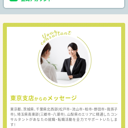
東京支店
メッセージ
からの
東京都、茨城県、千葉県北西部(松戸市・流山市・柏市・野田市・我孫子
市)、埼玉県南東部(三郷市・八潮市)、山梨県のエリアに精通したコン
サルタントがあなたの就職・転職活動を全力でサポートいたしま
す！