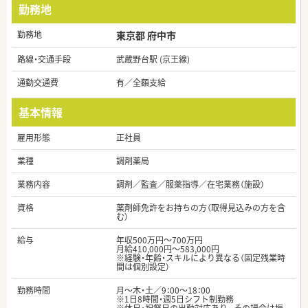
勤務地
勤務地
東京都 府中市
路線・交通手段
武蔵野台駅 (京王線)
通勤交通費
有／全額支給
基本情報
雇用形態
正社員
業種
調剤薬局
業務内容
調剤／監査／服薬指導／在宅業務（施設）
資格
薬剤師免許をお持ちの方（取得見込みの方を含
む）
給与
年収500万円～700万円
月給410,000円～583,000円
※経験・年齢・スキルにより異なる（固定残業時
間は個別設定）
勤務時間
月～木・土／9：00～18：00
※1日8時間・週5日シフト制勤務