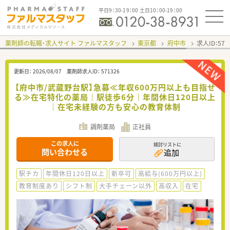
平日9：30-19：00 土日10：00-19：00
薬剤師の転職・求人サイト ファルマスタッフ
東京都
府中市
求人ID：57
更新日：
2026/08/07
薬剤師求人ID：
571326
【府中市/武蔵野台駅】急募≪年収600万円以上も目指せ
る≫在宅特化の薬局｜駅徒歩6分｜年間休日120日以上
｜在宅未経験の方も安心の教育体制
調剤薬局
正社員
この求人に
検討リストに
問い合わせる
追加
駅チカ
年間休日120日以上
新卒可
高給与(600万円以上)
教育制度あり
シフト制
大手チェーン以外
高収入
在宅