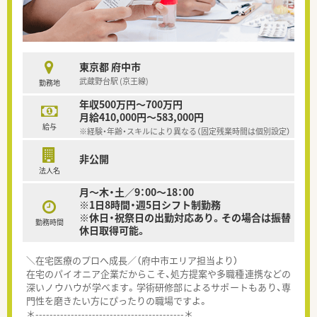
東京都 府中市
武蔵野台駅 (京王線)
勤務地
年収500万円～700万円
月給410,000円～583,000円
給与
※経験・年齢・スキルにより異なる（固定残業時間は個別設定）
非公開
法人名
月～木・土／9：00～18：00
※1日8時間・週5日シフト制勤務
※休日・祝祭日の出勤対応あり。その場合は振替
勤務時間
休日取得可能。
＼在宅医療のプロへ成長／（府中市エリア担当より）
在宅のパイオニア企業だからこそ、処方提案や多職種連携などの
深いノウハウが学べます。学術研修部によるサポートもあり、専
門性を磨きたい方にぴったりの職場ですよ。
＊------------------------------------------＊