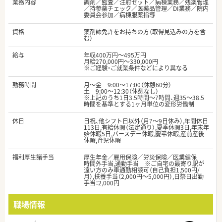
業務内容
調剤／監査／注射セット／病棟業務／残薬管理
／持参薬チェック／医薬品管理／DI業務／院内
委員会参加／病棟服薬指導
資格
薬剤師免許をお持ちの方（取得見込みの方を含
む）
給与
年収400万円～495万円
月給270,000円～330,000円
※ご経験・ご就業条件などにより異なる
勤務時間
月～金 9:00～17:00（休憩60分）
土 9:00～12:30（休憩なし）
※上記のうち1日3.5時間～7時間、週35～38.5
時間を基準とする1ヶ月単位の変形労働制
休日
日祝、他シフト日以外（月7～9日休み）,年間休日
113日,有給休暇（法定通り）,夏季休暇3日,年末年
始休暇5日,バースデー休暇,慶弔休暇,産前産後
休暇,育児休暇
福利厚生諸手当
厚生年金／雇用保険／労災保険／医業健保
時間外手当,通勤手当 ※ご自宅の最寄り駅が
遠い方のみ車通勤相談可（自己負担1,500円/
月）,扶養手当（2,000円～5,000円）,日祭日出勤
手当：2,000円
職場情報