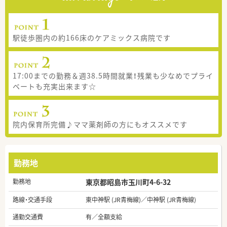
駅徒歩圏内の約166床のケアミックス病院です
17:00までの勤務＆週38.5時間就業！残業も少なめでプライ
ベートも充実出来ます☆
院内保育所完備♪ママ薬剤師の方にもオススメです
勤務地
勤務地
東京都昭島市玉川町4-6-32
路線・交通手段
東中神駅 (JR青梅線)／中神駅 (JR青梅線)
通勤交通費
有／全額支給