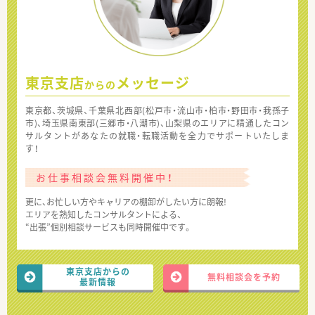
東京支店
メッセージ
からの
東京都、茨城県、千葉県北西部(松戸市・流山市・柏市・野田市・我孫子
市)、埼玉県南東部(三郷市・八潮市)、山梨県のエリアに精通したコン
サルタントがあなたの就職・転職活動を全力でサポートいたしま
す！
お仕事相談会無料開催中！
更に、お忙しい方やキャリアの棚卸がしたい方に朗報!
エリアを熟知したコンサルタントによる、
“出張”個別相談サービスも同時開催中です。
東京支店からの
無料相談会を予約
最新情報