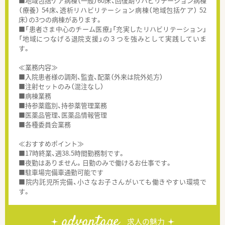
■地域包括ケア病棟（一般）60床、回復期リハビリテーション病棟
（療養） 54床、透析リハビリテーション病棟（地域包括ケア） 52
床）の3つの病棟があります。
■「患者さま中心のチーム医療」「充実したリハビリテーション」
「地域につなげる退院支援」の３つを強みとして実践していま
す。
≪業務内容≫
■入院患者様の調剤、監査、配薬（外来は院外処方）
■注射セットのみ（混注なし）
■病棟業務
■持参薬鑑別、持参薬管理業務
■医薬品管理、医薬品情報管理
■各種委員会業務
≪おすすめポイント≫
■17時終業、週38.5時間勤務制です。
■夜勤はありません。日勤のみで働けるお仕事です。
■駐車場完備車通勤可能です
■院内託児所完備、小さなお子さんがいても働きやすい環境で
す。
advantage
求人の魅力