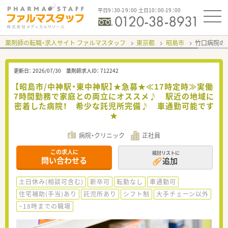
平日9：30-19：00 土日10：00-19：00
薬剤師の転職・求人サイト ファルマスタッフ
東京都
昭島市
竹口病院の
更新日：
2026/07/30
薬剤師求人ID：
712242
【昭島市/中神駅・東中神駅】★急募★≪17時定時≫実働
7時間勤務で家庭との両立にオススメ♪ 駅近の地域に
密着した病院！ 希少な託児所完備♪ 車通勤可能です
★
病院・クリニック
正社員
この求人に
検討リストに
問い合わせる
追加
土日休み(相談可含む)
新卒可
転勤なし
車通勤可
住宅補助(手当)あり
託児所あり
シフト制
大手チェーン以外
~18時までの職場