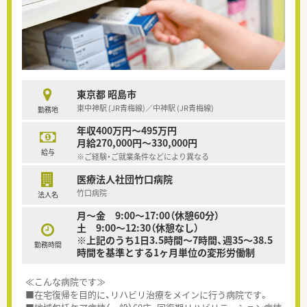
東京都 昭島市
東中神駅 (JR青梅線)／中神駅 (JR青梅線)
勤務地
年収400万円～495万円
月給270,000円～330,000円
給与
※ご経験・ご就業条件などにより異なる
医療法人社団竹口病院
竹口病院
法人名
月～金 9:00～17:00（休憩60分）
土 9:00～12:30（休憩なし）
※上記のうち1日3.5時間～7時間、週35～38.5
勤務時間
時間を基準とする1ヶ月単位の変形労働制
≪こんな病院です≫
■在宅復帰を目的に、リハビリ治療をメインに行う病院です。