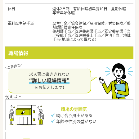
休日
週休2日制 有給休暇初年度10日 夏期休暇
年末年始休暇
福利厚生諸手当
厚生年金／協会健保／雇用保険／労災保険／薬
剤師賠償責任保険
薬剤師手当／管理薬剤師手当／認定薬剤師手当
／役職手当／管理栄養士手当／住宅手当／地域
手当（地域によって異なる）
職場情報
求人票に書ききれない
“詳しい職場情報”
をお伝えします！
職場の雰囲気
助け合う風土がある
年齢や性別の壁がない