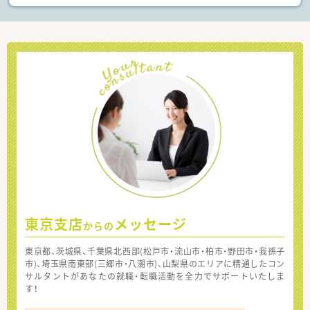
東京支店
メッセージ
からの
東京都、茨城県、千葉県北西部(松戸市・流山市・柏市・野田市・我孫子
市)、埼玉県南東部(三郷市・八潮市)、山梨県のエリアに精通したコン
サルタントがあなたの就職・転職活動を全力でサポートいたしま
す！