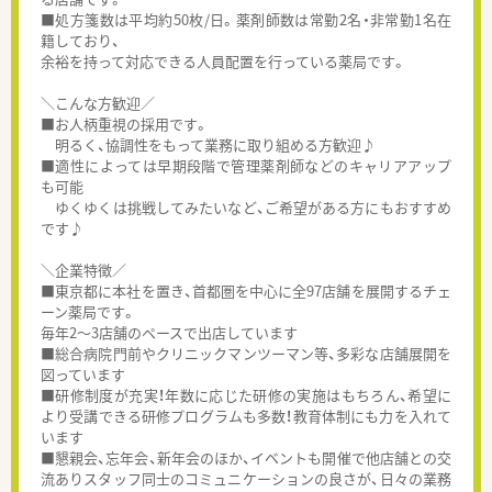
■処方箋数は平均約50枚/日。薬剤師数は常勤2名・非常勤1名在
籍しており、
余裕を持って対応できる人員配置を行っている薬局です。
＼こんな方歓迎／
■お人柄重視の採用です。
明るく、協調性をもって業務に取り組める方歓迎♪
■適性によっては早期段階で管理薬剤師などのキャリアアップ
も可能
ゆくゆくは挑戦してみたいなど、ご希望がある方にもおすすめ
です♪
＼企業特徴／
■東京都に本社を置き、首都圏を中心に全97店舗を展開するチェ
ーン薬局です。
毎年2～3店舗のペースで出店しています
■総合病院門前やクリニックマンツーマン等、多彩な店舗展開を
図っています
■研修制度が充実！年数に応じた研修の実施はもちろん、希望に
より受講できる研修プログラムも多数！教育体制にも力を入れて
います
■懇親会、忘年会、新年会のほか、イベントも開催で他店舗との交
流ありスタッフ同士のコミュニケーションの良さが、日々の業務