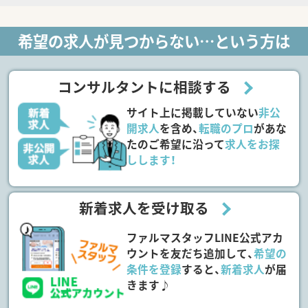
希望の求人が見つからない…という方は
コンサルタントに相談する
サイト上に掲載していない
非公
開求人
を含め、
転職のプロ
があな
たのご希望に沿って
求人をお探
しします！
新着求人を受け取る
ファルマスタッフLINE公式アカ
ウントを友だち追加して、
希望の
条件を登録
すると、
新着求人
が届
きます♪