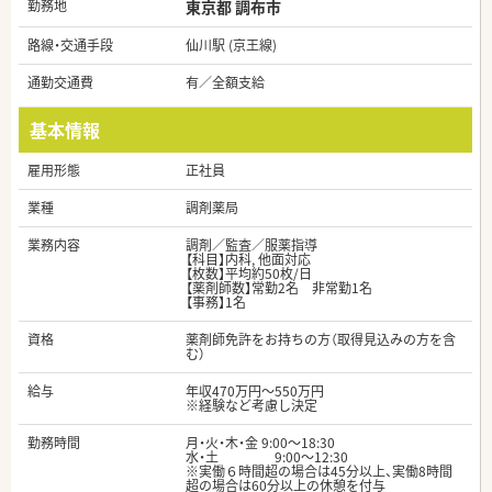
勤務地
東京都 調布市
路線・交通手段
仙川駅 (京王線)
通勤交通費
有／全額支給
基本情報
雇用形態
正社員
業種
調剤薬局
業務内容
調剤／監査／服薬指導
【科目】内科, 他面対応
【枚数】平均約50枚/日
【薬剤師数】常勤2名 非常勤1名
【事務】1名
資格
薬剤師免許をお持ちの方（取得見込みの方を含
む）
給与
年収470万円～550万円
※経験など考慮し決定
勤務時間
月・火・木・金 9:00～18:30
水・土 9:00～12:30
※実働６時間超の場合は45分以上、実働8時間
超の場合は60分以上の休憩を付与