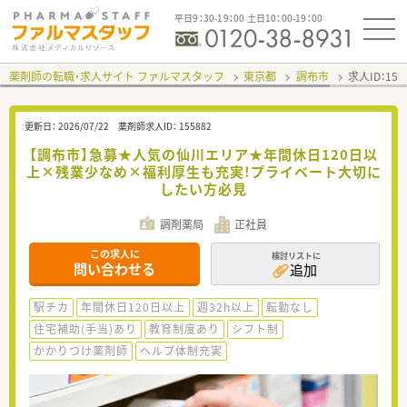
平日9：30-19：00 土日10：00-19：00
薬剤師の転職・求人サイト ファルマスタッフ
東京都
調布市
求人ID：15
更新日：
2026/07/22
薬剤師求人ID：
155882
【調布市】急募★人気の仙川エリア★年間休日120日以
上×残業少なめ×福利厚生も充実!プライベート大切に
したい方必見
調剤薬局
正社員
この求人に
検討リストに
問い合わせる
追加
駅チカ
年間休日120日以上
週32h以上
転勤なし
住宅補助(手当)あり
教育制度あり
シフト制
かかりつけ薬剤師
ヘルプ体制充実