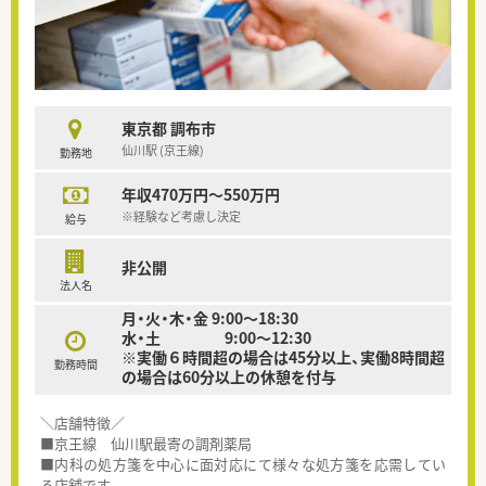
東京都 調布市
仙川駅 (京王線)
勤務地
年収470万円～550万円
※経験など考慮し決定
給与
非公開
法人名
月・火・木・金 9:00～18:30
水・土 9:00～12:30
※実働６時間超の場合は45分以上、実働8時間超
勤務時間
の場合は60分以上の休憩を付与
＼店舗特徴／
■京王線 仙川駅最寄の調剤薬局
■内科の処方箋を中心に面対応にて様々な処方箋を応需してい
る店舗です。