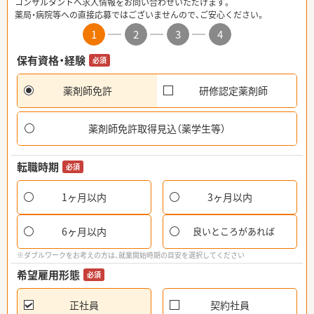
コンサルタントへ求人情報をお問い合わせいただけます。
薬局・病院等への直接応募ではございませんので、ご安心ください。
1
2
3
4
保有資格・経験
必須
薬剤師免許
研修認定薬剤師
薬剤師免許取得見込（薬学生等）
転職時期
必須
1ヶ月以内
3ヶ月以内
6ヶ月以内
良いところがあれば
※ダブルワークをお考えの方は、就業開始時期の目安を選択してください
希望雇用形態
必須
正社員
契約社員