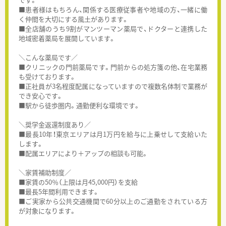
■患者様はもちろん、関係する医療従事者や地域の方、一緒に働
く仲間を大切にする風土があります。
■全店舗のうち9割がマンツーマン薬局で、ドクターと連携した
地域密着薬局を展開しています。
＼こんな薬局です／
■クリニックの門前薬局です。門前からの処方箋の他、在宅業務
も受けております。
■正社員が3名程度配属になっていますので複数名体制で業務が
でき安心です。
■駅から徒歩圏内。通勤便利な環境です。
＼奨学金返還制度あり／
■最長10年！東京エリアは月1万円を給与に上乗せして支給いた
します。
■配属エリアにより＋アップの相談も可能。
＼家賃補助制度／
■家賃の50％（上限は月45,000円）を支給
■最長5年間利用できます。
■ご実家から公共交通機関で60分以上のご通勤をされている方
が対象になります。