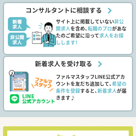
コンサルタントに相談する
サイト上に掲載していない
非公
開求人
を含め、
転職のプロ
があな
たのご希望に沿って
求人をお探
しします！
新着求人を受け取る
ファルマスタッフLINE公式アカ
ウントを友だち追加して、
希望の
条件を登録
すると、
新着求人
が届
きます♪