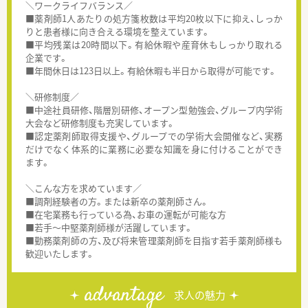
＼ワークライフバランス／
■薬剤師1人あたりの処方箋枚数は平均20枚以下に抑え、しっか
りと患者様に向き合える環境を整えています。
■平均残業は20時間以下。有給休暇や産育休もしっかり取れる
企業です。
■年間休日は123日以上。有給休暇も半日から取得が可能です。
＼研修制度／
■中途社員研修、階層別研修、オープン型勉強会、グループ内学術
大会など研修制度も充実しています。
■認定薬剤師取得支援や、グループでの学術大会開催など、実務
だけでなく体系的に業務に必要な知識を身に付けることができ
ます。
＼こんな方を求めています／
■調剤経験者の方。または新卒の薬剤師さん。
■在宅業務も行っている為、お車の運転が可能な方
■若手～中堅薬剤師様が活躍しています。
■勤務薬剤師の方、及び将来管理薬剤師を目指す若手薬剤師様も
歓迎いたします。
advantage
求人の魅力