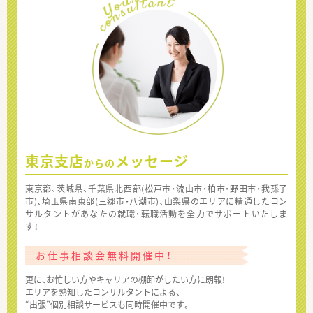
東京支店
メッセージ
からの
東京都、茨城県、千葉県北西部(松戸市・流山市・柏市・野田市・我孫子
市)、埼玉県南東部(三郷市・八潮市)、山梨県のエリアに精通したコン
サルタントがあなたの就職・転職活動を全力でサポートいたしま
す！
お仕事相談会無料開催中！
更に、お忙しい方やキャリアの棚卸がしたい方に朗報!
エリアを熟知したコンサルタントによる、
“出張”個別相談サービスも同時開催中です。