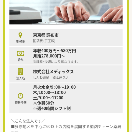
東京都 調布市
国領駅 (京王線)
勤務地
年収400万円～580万円
月給278,000円～
給与
※経験・役職により異なります。
株式会社メディックス
しんわ薬局 狛江通り店
法人名
月火水金/9：00～19：00
木/10：00～18：00
土/9：00～17：00
勤務時間
※休憩60分
※週40時間シフト制
＼こんな法人です／
■多摩地区を中心に60以上の店舗を展開する調剤チェーン薬局
です。