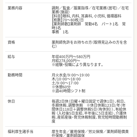
業務内容
調剤／監査／服薬指導／在宅業務（居宅）／在宅
業務（施設）
【科目】眼科, 内科, 耳鼻科, 小児科, 循環器科
【枚数】70～80枚/日
【薬剤師数】薬剤師 常勤4名 パート1名 常
時3名
事務 1名
資格
薬剤師免許をお持ちの方（取得見込みの方を含
む）
給与
年収400万円～580万円
月給278,000円～
※経験・役職により異なります。
勤務時間
月火水金/9：00～19：00
木/10：00～18：00
土/9：00～17：00
※休憩60分
※週40時間シフト制
休日
毎週2日休（日曜＋曜日固定で週休1日）、祝日、
冬期休暇、調整休暇 ※休日休暇123日/年（年
間休日118日＋調整休暇5日（有休別））、有給休
暇 （入社後5日支給、半年後に5日支給）、介護休
暇、産前産後・育児休暇制度、育児短時間勤務制
度
福利厚生諸手当
厚生年金／雇用保険／労災保険／薬剤師賠償責
任保険／薬剤師国保