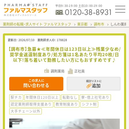
平日9：30-19：00 土日10：00-19：00
薬剤師の転職・求人サイト ファルマスタッフ
東京都
調布市
しんわ薬局
更新日：
2026/07/10
薬剤師求人ID：
178828
【調布市】急募★≪年間休日は123日以上≫残業少なめ/
奨学金返還制度あり/処方箋は1名あたり平均20枚/日
以下!落ち着いて勤務したい方にもおすすめです♪
調剤薬局
正社員
この求人に
検討リストに
問い合わせる
追加
駅チカ
年間休日120日以上
転勤なし
寮・借上社宅あり
認定薬剤師取得支援あり
教育制度あり
シフト制
大手チェーン以外