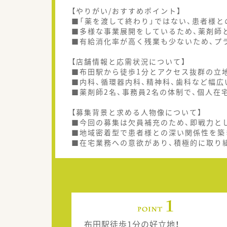
【やりがい/おすすめポイント】
■「薬を渡して終わり」ではない、患者様
■多様な事業展開をしているため、薬剤師
■有給消化率が高く残業も少ないため、プ
【店舗情報と応需状況について】
■布田駅から徒歩1分とアクセス抜群の立
■内科、循環器内科、精神科、歯科など幅広
■薬剤師2名、事務員2名の体制で、個人在
【募集背景と求める人物像について】
■今回の募集は欠員補充のため、即戦力と
■地域密着型で患者様との深い関係性を築
■在宅業務への意欲があり、積極的に取り
布田駅徒歩1分の好立地！