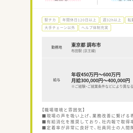
駅チカ
年間休日120日以上
週32h以上
転
大手チェーン以外
ヘルプ体制充実
東京都 調布市
勤務地
布田駅 (京王線)
年収450万円～600万円
月給300,000円～400,000円
給与
※ご経験・ご就業条件などにより異な
【職場環境と雰囲気】
■現場の声を吸い上げ、業務改善に繋げる
■有給消化を推奨しており、社内報で取得
■定着率が非常に良好で、社員同士の人間