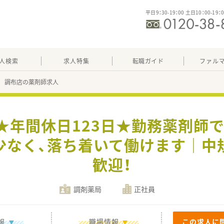
平日9：30-19：00 土日10：00-19：
人検索
求人特集
転職ガイド
ファル
 調布店の薬剤師求人
募★年間休日123日★勤務薬剤師で
少なく、落ち着いて働けます｜中
歓迎！
調剤薬局
正社員
報
職場情報
この求人に