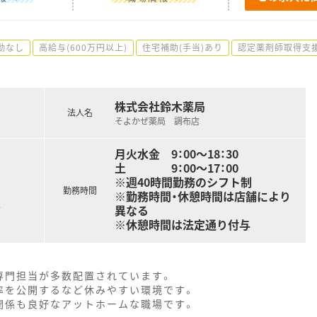
勤なし
高給与(600万円以上)
住宅補助(手当)あり
認定薬剤師取得支
株式会社鈴木薬局
法人名
そよかぜ薬局 調布店
月火水金 9：00～18：30
土 9：00～17：00
※週40時間勤務のシフト制
勤務時間
※勤務時間・休憩時間は店舗により
る
異なる
※休憩時間は法定通り付与
専門担当が多数配置されています。
率を公開するなど休みやすい環境です。
関係も良好なアットホームな職場です。