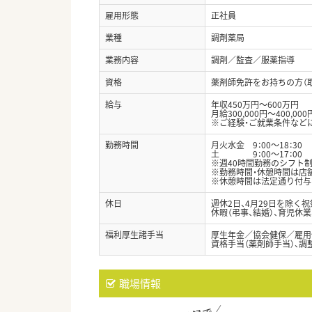
雇用形態
正社員
業種
調剤薬局
業務内容
調剤／監査／服薬指導
資格
薬剤師免許をお持ちの方（
給与
年収450万円～600万円
月給300,000円～400,000
※ご経験・ご就業条件など
勤務時間
月火水金 9：00～18：30
土 9：00～17：00
※週40時間勤務のシフト
※勤務時間・休憩時間は店
※休憩時間は法定通り付与
休日
週休2日、4月29日を除く祝
休暇（弔事、結婚）、育児休業
福利厚生諸手当
厚生年金／協会健保／雇用
資格手当（薬剤師手当）、調
職場情報