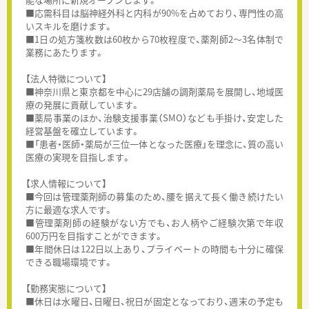
■応需科目は脳神経外科と内科が90%を占めており、専門性の高
いスキルを磨けます。
■1日の処方箋枚数は60枚から70枚程度で、薬剤師2～3名体制で
業務にあたります。
【法人特徴について】
■神奈川県と東京都を中心に29店舗の調剤薬局を展開し、地域医
療の発展に貢献しています。
■薬局事業のほか、治験支援事業（SMO）なども手掛け、安定した
経営基盤を確立しています。
■「患者・医師・薬局が三位一体となった医療」を理念に、質の高い
医療の実現を目指します。
【求人情報について】
■今回は管理薬剤師の募集のため、腰を据えて長く働き続けたい
方に最適な求人です。
■管理薬剤師の経験がない方でも、お人柄やご経験次第で年収
600万円を目指すことができます。
■年間休日は122日以上あり、プライベートの時間も十分に確保
できる職場環境です。
【勤務実態について】
■休日は水曜日、日曜日、祝日が固定となっており、週末の予定も