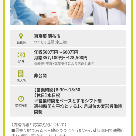
東京都 調布市
つつじヶ丘駅 (京王線)
勤務地
年収500万円～600万円
月給357,100円～428,500円
給与
※経験・年齢・就業条件により考慮します
非公開
法人名
【営業時間】8:30～18:30
【休日】水日祝
※営業時間をベースとするシフト制
勤務時間
週40時間を平均とする1ヶ月単位の変形労働時
間制
【店舗情報と応需状況について】
■最寄り駅である京王線のつつじヶ丘駅から、徒歩圏内で通勤可
能な場所に新規オープンします。