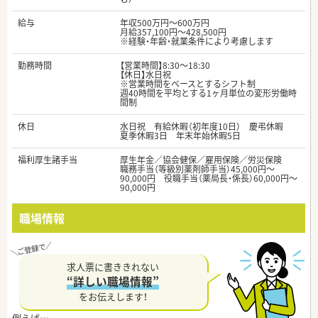
給与
年収500万円～600万円
月給357,100円～428,500円
※経験・年齢・就業条件により考慮します
勤務時間
【営業時間】8:30～18:30
【休日】水日祝
※営業時間をベースとするシフト制
週40時間を平均とする1ヶ月単位の変形労働時
間制
休日
水日祝 有給休暇（初年度10日） 慶弔休暇
夏季休暇3日 年末年始休暇5日
福利厚生諸手当
厚生年金／協会健保／雇用保険／労災保険
職務手当（等級別薬剤師手当）45,000円～
90,000円 役職手当（薬局長・係長）60,000円～
90,000円
職場情報
求人票に書ききれない
“詳しい職場情報”
をお伝えします！