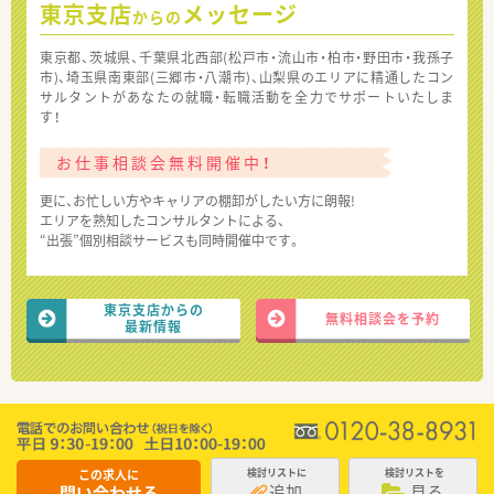
東京支店
メッセージ
からの
東京都、茨城県、千葉県北西部(松戸市・流山市・柏市・野田市・我孫子
市)、埼玉県南東部(三郷市・八潮市)、山梨県のエリアに精通したコン
サルタントがあなたの就職・転職活動を全力でサポートいたしま
す！
お仕事相談会無料開催中！
更に、お忙しい方やキャリアの棚卸がしたい方に朗報!
エリアを熟知したコンサルタントによる、
“出張”個別相談サービスも同時開催中です。
東京支店からの
無料相談会を予約
最新情報
この求人に
検討リストに
検討リストを
追加
見る
問い合わせる