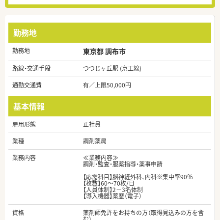
勤務地
勤務地
東京都 調布市
路線・交通手段
つつじヶ丘駅 (京王線)
通勤交通費
有／上限50,000円
基本情報
雇用形態
正社員
業種
調剤薬局
業務内容
≪業務内容≫
調剤・監査・服薬指導・薬事申請
【応需科目】脳神経外科、内科※集中率90％
【枚数】60～70枚/日
【人員体制】2－3名体制
【導入機器】薬歴（電子）
資格
薬剤師免許をお持ちの方（取得見込みの方を含
む）