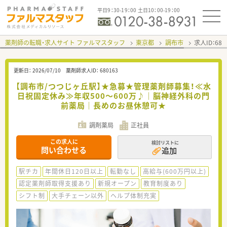
平日9：30-19：00 土日10：00-19：00
薬剤師の転職・求人サイト ファルマスタッフ
東京都
調布市
求人ID：68
更新日：
2026/07/10
薬剤師求人ID：
680163
【調布市/つつじヶ丘駅】★急募★管理薬剤師募集！≪水
日祝固定休み≫年収500～600万♪｜脳神経外科の門
前薬局｜長めのお昼休憩可★
調剤薬局
正社員
この求人に
検討リストに
問い合わせる
追加
駅チカ
年間休日120日以上
転勤なし
高給与(600万円以上)
認定薬剤師取得支援あり
新規オープン
教育制度あり
シフト制
大手チェーン以外
ヘルプ体制充実