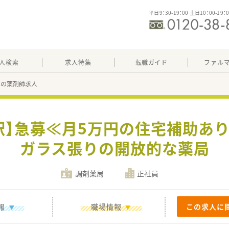
平日9：30-19：00 土日10：00-19：
人検索
求人特集
転職ガイド
ファル
04の薬剤師求人
駅】急募≪月5万円の住宅補助あ
ガラス張りの開放的な薬局
調剤薬局
正社員
報
職場情報
この求人に