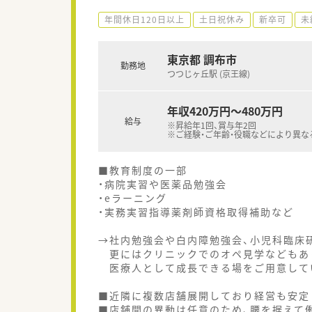
年間休日120日以上
土日祝休み
新卒可
未
東京都 調布市
勤務地
つつじヶ丘駅 (京王線)
年収420万円～480万円
給与
※昇給年1回、賞与年2回
※ご経験・ご年齢・役職などにより異な
■教育制度の一部
・病院実習や医薬品勉強会
・eラーニング
・実務実習指導薬剤師資格取得補助など
→社内勉強会や白内障勉強会、小児科臨床
更にはクリニックでのオペ見学などもあ
医療人として成長できる場をご用意して
■近隣に複数店舗展開しており経営も安定
■店舗間の異動は任意のため、腰を据えて