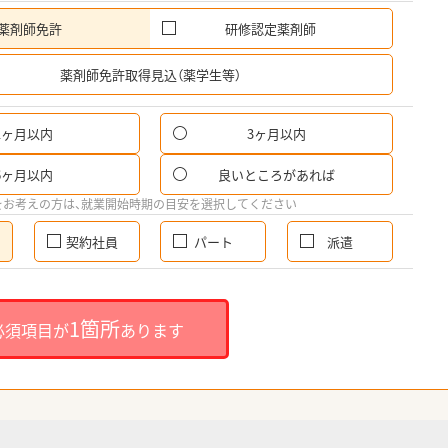
薬剤師免許
研修認定薬剤師
希
薬剤師免許取得見込（薬学生等）
1ヶ月以内
3ヶ月以内
6ヶ月以内
良いところがあれば
をお考えの方は、就業開始時期の目安を選択してください
契約社員
パート
派遣
1箇所
必須項目が
あります