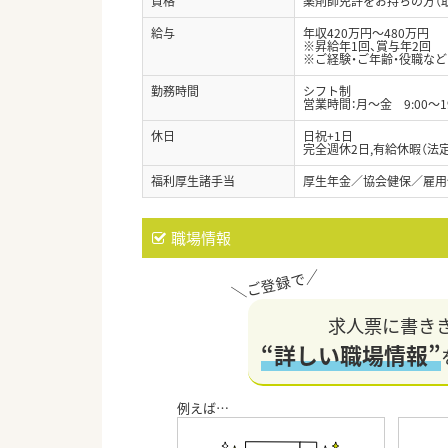
資格
薬剤師免許をお持ちの方（
給与
年収420万円～480万円
※昇給年1回、賞与年2回
※ご経験・ご年齢・役職な
勤務時間
シフト制
営業時間：月～金 9:00～19
休日
日祝+1日
完全週休2日,有給休暇（法
福利厚生諸手当
厚生年金／協会健保／雇用
職場情報
求人票に書き
“詳しい職場情報”