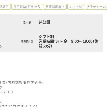
経験可
住宅補助(手当)あり
教育制度あり
シフト制
大手チェーン
非公開
法人名
シフト制
営業時間：月～金 9:00～19:00（休
勤務時間
憩60分）
る
研修・内視鏡検査見学研修、
り、
います♪
♪
働きたい方にオススメ！