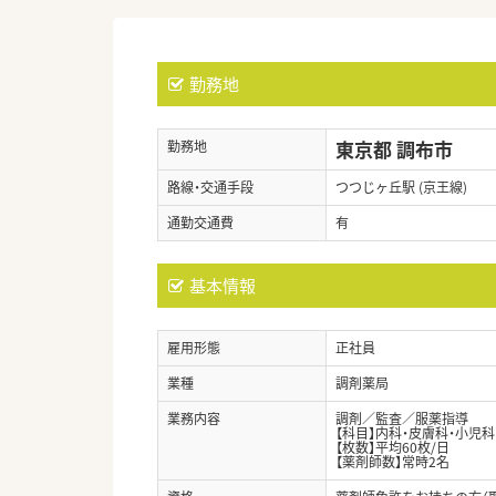
勤務地
東京都 調布市
勤務地
路線・交通手段
つつじヶ丘駅 (京王線)
通勤交通費
有
基本情報
雇用形態
正社員
業種
調剤薬局
業務内容
調剤／監査／服薬指導
【科目】内科・皮膚科・小児科
【枚数】平均60枚/日
【薬剤師数】常時2名