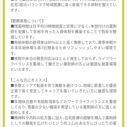
在宅2割のバランスで地域医療に深く貢献できる体制を整えてい
ます。
【勤務実態について】
■残業時間は月平均10時間程度と非常に少なく、本部付けの薬剤
師を配置して余裕を持った人員体制を構築することで負担を軽
減しています。
■有給休暇の取得率は80％以上と高く推移しており、夏季休暇や
年末年始休暇も各5日間あるためリフレッシュしやすい環境で
す。
■夜間や休日の緊急対応はほとんど発生しておらず、ライフワー
クバランスを重視して働きたい薬剤師の方には最適な就業環境
といえます。
【こんな方にオススメ】
■多摩エリアで転居を伴う異動を避けつつ、地域に密着した優良
企業で長く安定してキャリアを築いていきたい方に最適な環境
です。
■年間休日数や有給取得率などのワークライフバランスを重視
しており、残業の少ない職場を希望している薬剤師の方に強くお
勧めします。
■精神科や内科の処方箋に加え、在宅医療の経験を積んで薬剤師
としての職能を広げたいという向上心のある方にぴったりの案