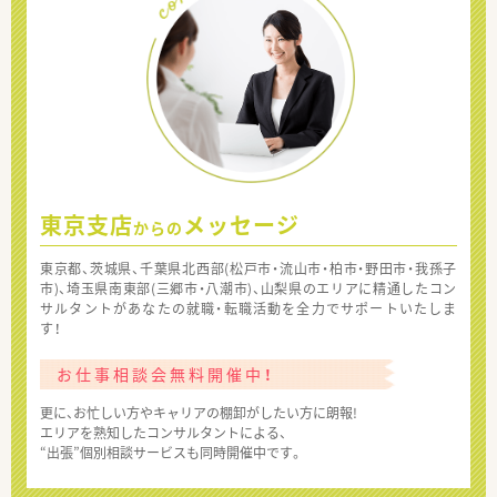
東京支店
メッセージ
からの
東京都、茨城県、千葉県北西部(松戸市・流山市・柏市・野田市・我孫子
市)、埼玉県南東部(三郷市・八潮市)、山梨県のエリアに精通したコン
サルタントがあなたの就職・転職活動を全力でサポートいたしま
す！
お仕事相談会無料開催中！
更に、お忙しい方やキャリアの棚卸がしたい方に朗報!
エリアを熟知したコンサルタントによる、
“出張”個別相談サービスも同時開催中です。