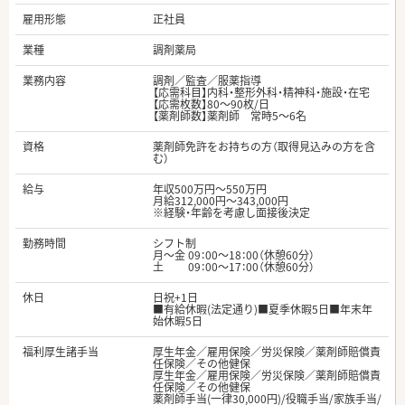
雇用形態
正社員
業種
調剤薬局
業務内容
調剤／監査／服薬指導
【応需科目】内科・整形外科・精神科・施設・在宅
【応需枚数】80～90枚/日
【薬剤師数】薬剤師 常時5～6名
資格
薬剤師免許をお持ちの方（取得見込みの方を含
む）
給与
年収500万円～550万円
月給312,000円～343,000円
※経験・年齢を考慮し面接後決定
勤務時間
シフト制
月～金 09：00～18：00（休憩60分）
土 09：00～17：00（休憩60分）
休日
日祝+1日
■有給休暇(法定通り)■夏季休暇5日■年末年
始休暇5日
福利厚生諸手当
厚生年金／雇用保険／労災保険／薬剤師賠償責
任保険／その他健保
厚生年金／雇用保険／労災保険／薬剤師賠償責
任保険／その他健保
薬剤師手当(一律30,000円)/役職手当/家族手当/