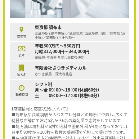
東京都 調布市
武蔵境駅 (JR中央線)／武蔵境駅 (西武多摩川線)／調布駅 (京
勤務地
王線)／調布駅 (京王相模
…
年収500万円～550万円
月給312,000円～343,000円
給与
※経験・年齢を考慮し面接後決定
有限会社さつきメディカル
さつき薬局 深大寺北店
法人名
シフト制
月～金 09：00～18：00（休憩60分）
勤務時間
土 09：00～17：00（休憩60分）
【店舗情報と応需状況について】
■調布駅や武蔵境駅からバスで15分ほどの場所に位置し、広くて
綺麗な店舗にて常時5名から6名の薬剤師で応対をしています。
■処方箋は精神科が6割で内科や整形外科が4割となっており、1
日平均90枚から100枚を複数の薬剤師で分担して受け付けます。
■在宅業務は居宅20件程度に対応しており、外来業務8割に対し