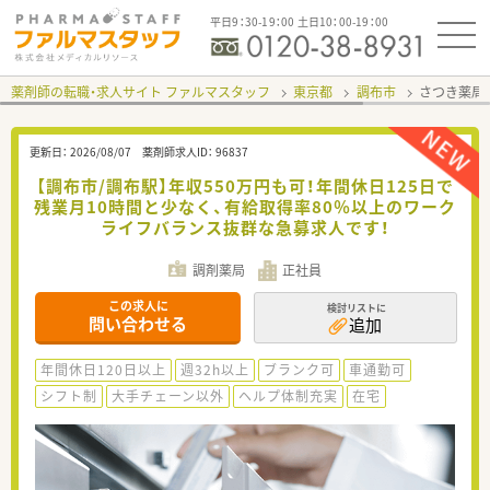
平日9：30-19：00 土日10：00-19：00
薬剤師の転職・求人サイト ファルマスタッフ
東京都
調布市
さつき薬局
更新日：
2026/08/07
薬剤師求人ID：
96837
【調布市/調布駅】年収550万円も可！年間休日125日で
残業月10時間と少なく、有給取得率80％以上のワーク
ライフバランス抜群な急募求人です！
調剤薬局
正社員
この求人に
検討リストに
問い合わせる
追加
年間休日120日以上
週32h以上
ブランク可
車通勤可
シフト制
大手チェーン以外
ヘルプ体制充実
在宅