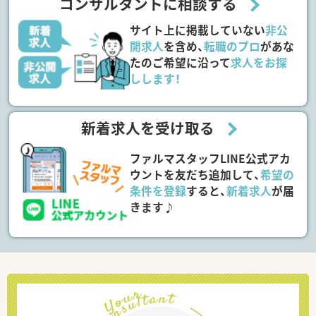
コンサルタントに相談する
サイト上に掲載していない
非公
開求人
を含め、
転職のプロ
があな
たのご希望に沿って
求人をお探
しします！
新着求人を受け取る
ファルマスタッフLINE公式アカ
ウントを友だち追加して、
希望の
条件を登録
すると、
新着求人
が届
きます♪