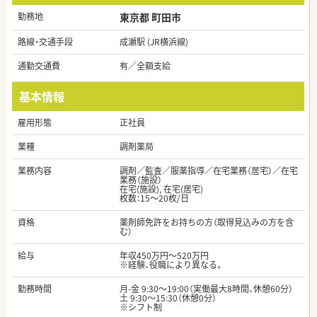
勤務地
東京都 町田市
路線・交通手段
成瀬駅 (JR横浜線)
通勤交通費
有／全額支給
基本情報
雇用形態
正社員
業種
調剤薬局
業務内容
調剤／監査／服薬指導／在宅業務（居宅）／在宅
業務（施設）
在宅(施設), 在宅(居宅)
枚数：15～20枚/日
資格
薬剤師免許をお持ちの方（取得見込みの方を含
む）
給与
年収450万円～520万円
※経験、役職により異なる。
勤務時間
月-金 9:30～19:00（実働最大8時間、休憩60分）
土 9:30～15:30（休憩0分）
※シフト制