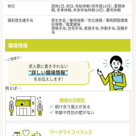
休日
週休2日、祝日、有給休暇（初年度10日）、夏期休
暇、冬季休暇、年末年始休暇（4日）、慶弔休暇
福利厚生諸手当
厚生年金／雇用保険／労災保険／薬剤師賠償責
任保険／薬業健保
資格手当、住宅手当、家族手当、外勤手当、役職手
当
職場情報
求人票に書ききれない
“詳しい職場情報”
をお伝えします！
職場の雰囲気
助け合う風土がある
年齢や性別の壁がない
ワークライフバランス