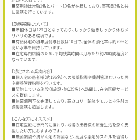
■薬剤師は常勤1名とパート10名が在籍しており、事務員3名と共
に業務を行っています。
【勤務実態について】
■年間休日は123日となっており、しっかり働きしっかり休むメ
リハリのある環境です。
■有給休暇の初年度付与日数は10日で、全体の消化率は約70%と
高い水準を維持しています。
■在宅専門店舗のため、平均残業時間は月あたり約20時間程度と
なっています。
【想定される業務内容】
■個人宅の患者様（約196名）への服薬指導や薬剤管理といった居
宅療養管理指導を行います。
■契約している施設（8施設・約139名）へ訪問し、在宅医療サービ
スを提供します。
■無菌調剤室を完備しており、高カロリー輸液やモルヒネ注射の
調製業務も担当します。
【こんな方にオススメ】
■在宅医療に専門的に携わり、地域の患者様の療養生活を深く支
援したい方におすすめです。
■無菌調製や抗がん剤の調製など、高度な薬剤師スキルを習得し