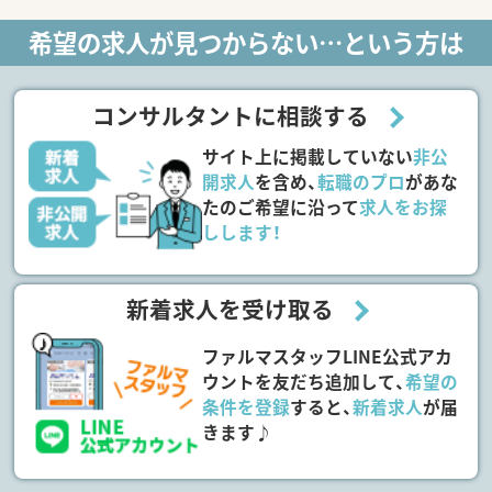
希望の求人が見つからない…という方は
コンサルタントに相談する
サイト上に掲載していない
非公
開求人
を含め、
転職のプロ
があな
たのご希望に沿って
求人をお探
しします！
新着求人を受け取る
ファルマスタッフLINE公式アカ
ウントを友だち追加して、
希望の
条件を登録
すると、
新着求人
が届
きます♪