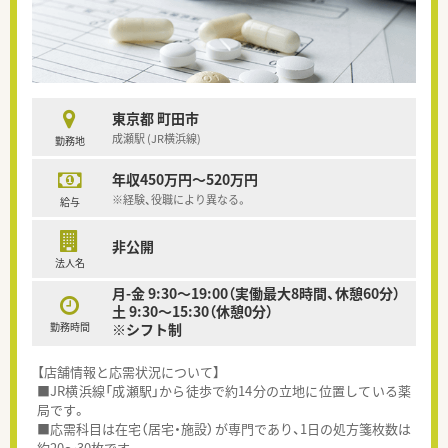
東京都 町田市
成瀬駅 (JR横浜線)
勤務地
年収450万円～520万円
※経験、役職により異なる。
給与
非公開
法人名
月-金 9:30～19:00（実働最大8時間、休憩60分）
土 9:30～15:30（休憩0分）
勤務時間
※シフト制
【店舗情報と応需状況について】
■JR横浜線「成瀬駅」から徒歩で約14分の立地に位置している薬
局です。
■応需科目は在宅（居宅・施設）が専門であり、1日の処方箋枚数は
約20～30枚です。