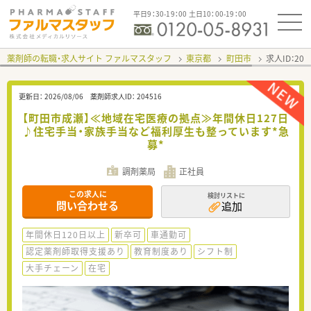
平日9：30-19：00 土日10：00-19：00
薬剤師の転職・求人サイト ファルマスタッフ
東京都
町田市
求人ID：20
更新日：
2026/08/06
薬剤師求人ID：
204516
【町田市成瀬】≪地域在宅医療の拠点≫年間休日127日
♪住宅手当・家族手当など福利厚生も整っています*急
募*
調剤薬局
正社員
この求人に
検討リストに
問い合わせる
追加
年間休日120日以上
新卒可
車通勤可
認定薬剤師取得支援あり
教育制度あり
シフト制
大手チェーン
在宅