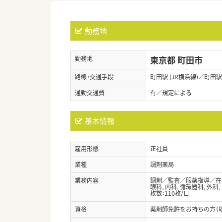
勤務地
東京都 町田市
勤務地
路線・交通手段
町田駅 (JR横浜線)／町田駅
通勤交通費
有／規定による
基本情報
雇用形態
正社員
業種
調剤薬局
業務内容
調剤／監査／服薬指導／在
眼科, 内科, 循環器科, 外科,
枚数：110枚/日
資格
薬剤師免許をお持ちの方（