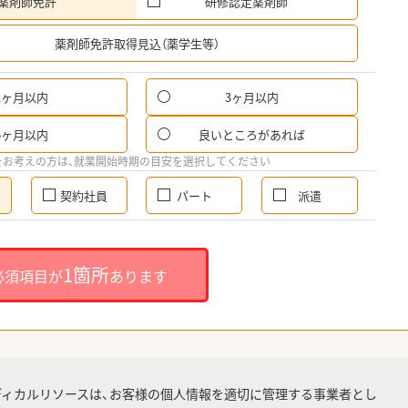
薬剤師免許
研修認定薬剤師
希
薬剤師免許取得見込（薬学生等）
1ヶ月以内
3ヶ月以内
6ヶ月以内
良いところがあれば
をお考えの方は、就業開始時期の目安を選択してください
契約社員
パート
派遣
1箇所
必須項目が
あります
ディカルリソースは、お客様の個人情報を適切に管理する事業者とし