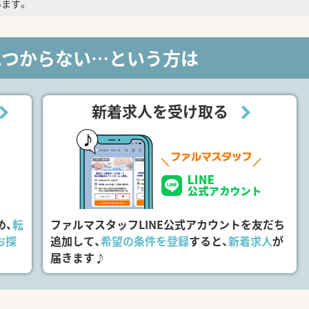
ます。
見つからない…という方は
新着求人を受け取る
め、
転
ファルマスタッフLINE公式アカウントを友だち
お探
追加して、
希望の条件を登録
すると、
新着求人
が
届きます♪