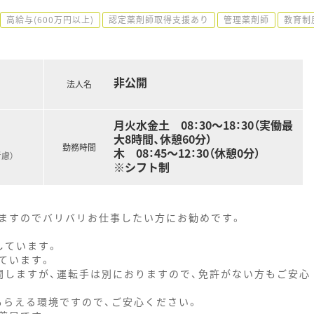
高給与(600万円以上)
認定薬剤師取得支援あり
管理薬剤師
教育制
非公開
法人名
月火水金土 08：30〜18：30（実働最
大8時間、休憩60分）
勤務時間
木 08：45～12：30（休憩0分）
慮）
※シフト制
ますのでバリバリお仕事したい方にお勧めです。
しています。
ています。
問しますが、運転手は別におりますので、免許がない方もご安心
もらえる環境ですので、ご安心ください。