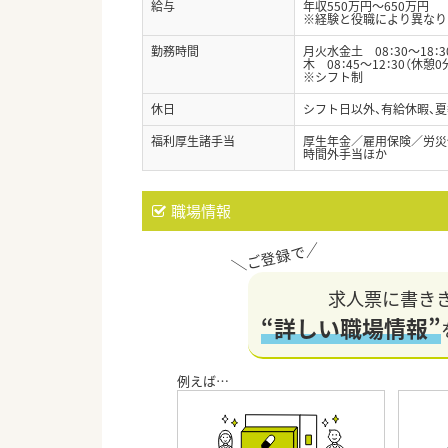
給与
年収550万円～650万円
※経験と役職により異なり
勤務時間
月火水金土 08：30〜18：
木 08：45～12：30（休憩0
※シフト制
休日
シフト日以外、有給休暇、
福利厚生諸手当
厚生年金／雇用保険／労災
時間外手当ほか
職場情報
求人票に書き
“詳しい職場情報”