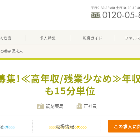
平日9：30-19：00 土日10：00-19：
人検索
求人特集
転職ガイド
ファル
92の薬剤師求人
募集！≪高年収/残業少なめ≫年収
も15分単位
調剤薬局
正社員
報
職場情報
この求人に