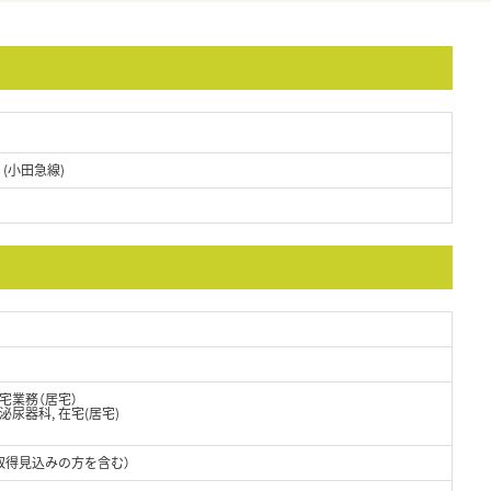
 (小田急線)
宅業務（居宅）
 泌尿器科, 在宅(居宅)
取得見込みの方を含む）