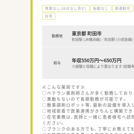
残業なし(ほぼなし含む)
転勤なし
車通勤可
在宅
東京都 町田市
勤務地
町田駅 (JR横浜線)／町田駅 (小田急線)
年収550万円～650万円
給与
※経験と役職により異なります（前職考
≪こんな薬局です≫
○ベテラン薬剤師さんが多く勤務しており
○異動もないので長期勤務が可能です。
○散薬調剤ロボット等、最新の設備を導入
○地域密着で医薬連携がきちんと構築でき
○在宅業務は、医師と一緒に患者様宅へ訪
ください。
○ブランクのある方でも、丁寧にお教えて