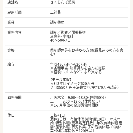
店舗名
さくらんぼ薬局
雇用形態
正社員
業種
調剤薬局
業務内容
調剤／監査／服薬指導
耳鼻科・小児科
40～50枚/日
資格
薬剤師免許をお持ちの方（取得見込みの方を含
む）
給与
年収480万円～620万円
※各種手当・決算賞与を含んだ総額
※経験・スキルなどにより異なる
【モデル年収】
入社3年目イメージ620万円
（年収550万円＋決算賞与/平均70万円想定）
勤務時間
月火木金 9:00～18:30（休憩60分）
土 9:00～13:00（休憩なし）
※1ヶ月単位の変形労働時間制
休日
日祝+1日
週休2日制 有給休暇（初年度10日） 年末年
始、特別休暇（慶弔規定日数）、年次有給休暇 産
前・産後休暇、育児休業、子の看護休暇、介護休
業・休暇、年間休日120日以上