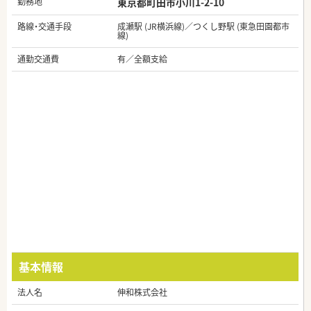
勤務地
東京都町田市小川1-2-10
路線・交通手段
成瀬駅 (JR横浜線)／つくし野駅 (東急田園都市
線)
通勤交通費
有／全額支給
基本情報
法人名
伸和株式会社