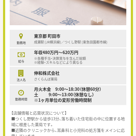
東京都 町田市
成瀬駅 (JR横浜線)／つくし野駅 (東急田園都市線)
勤務地
年収480万円～620万円
※各種手当・決算賞与を含んだ総額
給与
※経験・スキルなどにより異なる
伸和株式会社
さくらんぼ薬局
法人名
月火木金 9:00～18:30（休憩60分）
土 9:00～13:00（休憩なし）
勤務時間
※1ヶ月単位の変形労働時間制
【店舗情報と応需状況について】
■つくし野駅から徒歩13分、落ち着いた住宅街の中に位置する地
域に根差した薬局です。
■近隣のクリニックから、耳鼻科と小児科の処方箋をメインに応
需しています。