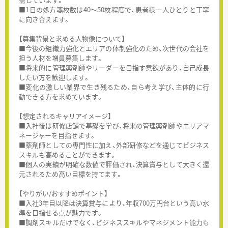
■1日の処方箋枚数は40～50枚程度で、患者様一人ひとりと丁寧
に向き合えます。
【募集背景と求める人物像について】
■今後の組織力強化とエリアの体制強化のため、次世代の会社を
担う人材を増員募集します。
■将来的に管理薬剤師やリーダーを目指す意欲があり、自己成長
したい方を歓迎します。
■変化の激しい業界で生き残るため、自ら考え学び、主体的に行
動できる方を求めています。
【想定されるキャリアイメージ】
■入社後は研修店舗で基礎を学び、将来の管理薬剤師やエリアマ
ネージャーを目指せます。
■薬剤師としての専門性に加え、外部研修などを通じてビジネス
スキルも高めることができます。
■個人の実績が明確な数値で評価され、決算賞与として大きく還
元されるため高い目標を持てます。
【やりがい/おすすめポイント】
■入社3年目以降は決算賞与により、年収700万円台という高い水
準を目指せる点が魅力です。
■調剤スキルだけでなく、ビジネススキルやマネジメント能力も