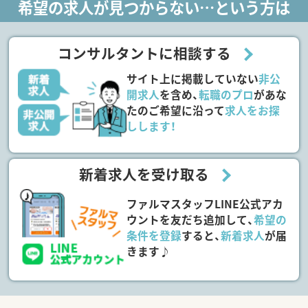
希望の求人が見つからない…という方は
コンサルタントに相談する
サイト上に掲載していない
非公
開求人
を含め、
転職のプロ
があな
たのご希望に沿って
求人をお探
しします！
新着求人を受け取る
ファルマスタッフLINE公式アカ
ウントを友だち追加して、
希望の
条件を登録
すると、
新着求人
が届
きます♪