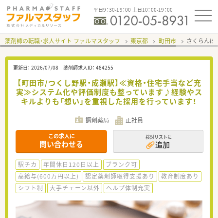
平日9：30-19：00 土日10：00-19：00
薬剤師の転職・求人サイト ファルマスタッフ
東京都
町田市
さくらんぼ
更新日：
2026/07/08
薬剤師求人ID：
484255
【町田市/つくし野駅・成瀬駅】≪資格・住宅手当など充
実≫システム化や評価制度も整っています♪経験やス
キルよりも「想い」を重視した採用を行っています！
調剤薬局
正社員
この求人に
検討リストに
問い合わせる
追加
駅チカ
年間休日120日以上
ブランク可
高給与(600万円以上)
認定薬剤師取得支援あり
教育制度あり
シフト制
大手チェーン以外
ヘルプ体制充実