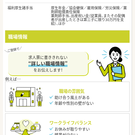
福利厚生諸手当
厚生年金／協会健保／雇用保険／労災保険／薬
剤師賠償責任保険
薬剤師手当、出産祝い金（従業員、またその配偶
者が出産したときは第三子に限り30万円を支
給）、ほか
職場情報
求人票に書ききれない
“詳しい職場情報”
をお伝えします！
職場の雰囲気
助け合う風土がある
年齢や性別の壁がない
ワークライフバランス
お休みが取りやすい
残業が少ない