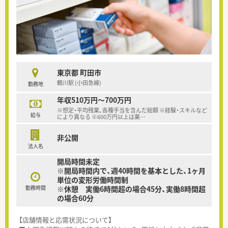
東京都 町田市
鶴川駅 (小田急線)
勤務地
年収510万円～700万円
※想定・平均残業、各種手当を含んだ総額 ※経験・スキルなど
給与
により異なる ※600万円以上は薬
…
非公開
法人名
開局時間未定
※開局時間内で、週40時間を基本とした、1ヶ月
単位の変形労働時間制
勤務時間
※休憩 実働6時間超の場合45分、実働8時間超
の場合60分
【店舗情報と応需状況について】