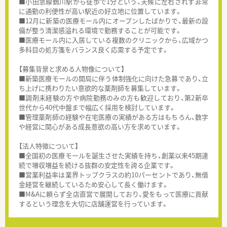
■小田急線鶴川駅から徒歩で1分という、天候に左右されず非常
に通勤の利便性が高い駅近の好立地に位置しています。
■12月に新築の医療モール内にオープンしたばかりで、最新の設
備が整う清潔感溢れる環境で勤務することが可能です。
■医療モール内に入居している複数のクリニックから、広域かつ
多科目の処方箋をバランス良く応需する予定です。
【募集背景と求める人物像について】
■新築医療モールの開局に伴う体制強化に向けた急募であり、立
ち上げに携わりたい意欲的な薬剤師を募集しています。
■調剤未経験の方や病院勤務のみの方も歓迎しており、第2新卒
世代から40代中盤まで幅広く採用を検討しています。
■管理薬剤師の経験や在宅医療の実績がある方はもちろん、数字
や経営に関心がある成長意欲の高い方を求めています。
【法人特徴について】
■全国初の医療モールを誕生させた実績を持ち、創業以来45期連
続で増収増益を続ける抜群の安定性を誇る企業です。
■営業利益率は業界トップクラスの約10パーセントであり、無借
金経営を継続しているため安心して長く働けます。
■M&Aに頼らず全店直営で展開しており、愛をもって医療に貢献
するという理念を大切に店舗運営を行っています。