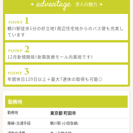
advantage
求人の魅力
鶴川駅徒歩1分の好立地！周辺住宅地からのバス便も充実し
ています
12月新規開局！新築医療モール内薬局です！
年間休日120日以上＋最大7連休の取得も可能◎
勤務地
勤務地
東京都 町田市
路線・交通手段
鶴川駅 (小田急線)