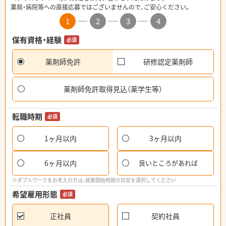
薬局・病院等への直接応募ではございませんので、ご安心ください。
1
2
3
4
保有資格・経験
必須
薬剤師免許
研修認定薬剤師
薬剤師免許取得見込（薬学生等）
転職時期
必須
1ヶ月以内
3ヶ月以内
6ヶ月以内
良いところがあれば
※ダブルワークをお考えの方は、就業開始時期の目安を選択してください
希望雇用形態
必須
正社員
契約社員