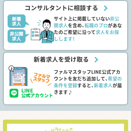
コンサルタントに相談する
サイト上に掲載していない
非公
開求人
を含め、
転職のプロ
があな
たのご希望に沿って
求人をお探
しします！
新着求人を受け取る
ファルマスタッフLINE公式アカ
ウントを友だち追加して、
希望の
条件を登録
すると、
新着求人
が届
きます♪