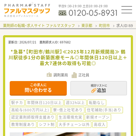
平日9：30-19：00 土日10：00-19：00
薬剤師の転職・求人サイト ファルマスタッフ
東京都
町田市
求人ID：69
更新日：
2026/07/21
薬剤師求人ID：
697682
*急募*【町田市/鶴川駅】≪2025年12月新規開局≫ 鶴
川駅徒歩1分の新築医療モール◎年間休日120日以上＋
最大7連休の取得も可能◎
調剤薬局
正社員
この求人に
検討リストに
問い合わせる
追加
駅チカ
年間休日120日以上
週32h以上
転勤なし
高給与(600万円以上)
寮・借上社宅あり
住宅補助(手当)あり
認定薬剤師取得支援あり
生活環境充実
新規オープン
教育制度あり
シフト制
大手チェーン以外
高収入