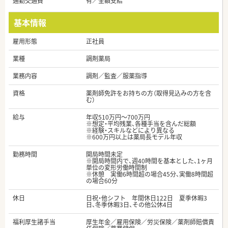
通勤交通費
有／全額支給
基本情報
雇用形態
正社員
業種
調剤薬局
業務内容
調剤／監査／服薬指導
資格
薬剤師免許をお持ちの方（取得見込みの方を含
む）
給与
年収510万円～700万円
※想定・平均残業、各種手当を含んだ総額
※経験・スキルなどにより異なる
※600万円以上は薬局長モデル年収
勤務時間
開局時間未定
※開局時間内で、週40時間を基本とした、1ヶ月
単位の変形労働時間制
※休憩 実働6時間超の場合45分、実働8時間超
の場合60分
休日
日祝・他シフト 年間休日122日 夏季休暇3
日、冬季休暇3日、その他公休4日
福利厚生諸手当
厚生年金／雇用保険／労災保険／薬剤師賠償責