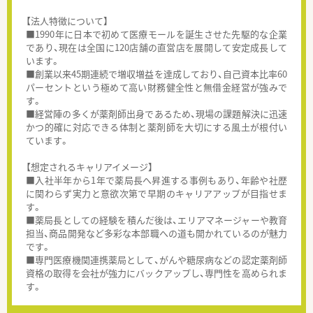
【法人特徴について】
■1990年に日本で初めて医療モールを誕生させた先駆的な企業
であり、現在は全国に120店舗の直営店を展開して安定成長して
います。
■創業以来45期連続で増収増益を達成しており、自己資本比率60
パーセントという極めて高い財務健全性と無借金経営が強みで
す。
■経営陣の多くが薬剤師出身であるため、現場の課題解決に迅速
かつ的確に対応できる体制と薬剤師を大切にする風土が根付い
ています。
【想定されるキャリアイメージ】
■入社半年から1年で薬局長へ昇進する事例もあり、年齢や社歴
に関わらず実力と意欲次第で早期のキャリアアップが目指せま
す。
■薬局長としての経験を積んだ後は、エリアマネージャーや教育
担当、商品開発など多彩な本部職への道も開かれているのが魅力
です。
■専門医療機関連携薬局として、がんや糖尿病などの認定薬剤師
資格の取得を会社が強力にバックアップし、専門性を高められま
す。