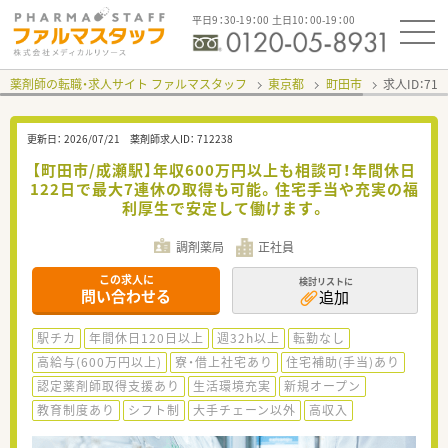
平日9：30-19：00 土日10：00-19：00
薬剤師の転職・求人サイト ファルマスタッフ
東京都
町田市
求人ID：71
更新日：
2026/07/21
薬剤師求人ID：
712238
【町田市/成瀬駅】年収600万円以上も相談可！年間休日
122日で最大7連休の取得も可能。住宅手当や充実の福
利厚生で安定して働けます。
調剤薬局
正社員
この求人に
検討リストに
問い合わせる
追加
駅チカ
年間休日120日以上
週32h以上
転勤なし
高給与(600万円以上)
寮・借上社宅あり
住宅補助(手当)あり
認定薬剤師取得支援あり
生活環境充実
新規オープン
教育制度あり
シフト制
大手チェーン以外
高収入