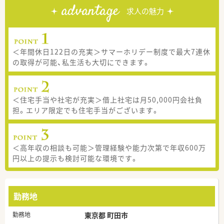
advantage
求人の魅力
＜年間休日122日の充実＞サマーホリデー制度で最大7連休
の取得が可能、私生活も大切にできます。
＜住宅手当や社宅が充実＞借上社宅は月50,000円会社負
担。エリア限定でも住宅手当がございます。
＜高年収の相談も可能＞管理経験や能力次第で年収600万
円以上の提示も検討可能な環境です。
勤務地
勤務地
東京都 町田市