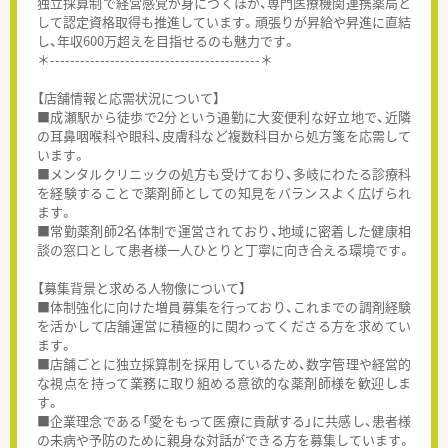
独立採算制で経営感覚が身につくほか、専門医療機関連携薬局と
して認定資格取得も推進しています。頑張りが昇給や昇進に直結
し、年収600万超えを目指せるのも魅力です。
＊------------------------------------------＊
【店舗情報と応需状況について】
■成瀬駅から徒歩で2分という通勤に大変便利な好立地で、近隣
の耳鼻咽喉科や眼科、皮膚科など複数科目から処方箋を応需して
います。
■メンタルクリニックの処方も受けており、多岐にわたる診療科
を経験することで薬剤師としての知見をバランスよく広げられ
ます。
■常勤薬剤師2名体制で運営されており、地域に密着した健康相
談の窓口として患者様一人ひとりと丁寧に向き合える環境です。
【募集背景と求める人物像について】
■体制強化に向けた増員募集を行っており、これまでの調剤経験
を活かして店舗運営に積極的に関わってくださる方を求めてい
ます。
■店舗ごとに独立採算制を採用しているため、数字管理や経営的
な視点を持って業務に取り組める意欲的な薬剤師様を歓迎しま
す。
■企業理念である「愛をもって医療に貢献する」に共感し、患者様
の未病や予防のために親身な対話ができる方を募集しています。