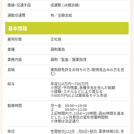
路線・交通手段
成瀬駅 (JR横浜線)
通勤交通費
有／全額支給
基本情報
雇用形態
正社員
業種
調剤薬局
業務内容
調剤／監査／服薬指導
資格
薬剤師免許をお持ちの方（取得見込みの方を含
む）
給与
年収510万円～700万円
※想定・平均残業、各種手当を含んだ総額
※経験・スキルなどにより異なる
※600万円以上は薬局長モデル年収
勤務時間
月〜金 09:00〜19:00
土 09:00〜12:00
上記時間内で、1日4～10時間、週40時間を基本
とした、1ヶ月単位の変形労働時間制
※休憩は法定通り
休日
年間休日122日 月8日+祝日、夏季休暇3日、冬