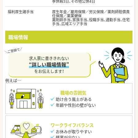
季休暇3日、その他公休4日
福利厚生諸手当
厚生年金／雇用保険／労災保険／薬剤師賠償責
任保険／薬業健保
薬剤師手当、家族手当、役職手当、通勤手当、住宅
手当、広域エリア手当
職場情報
求人票に書ききれない
“詳しい職場情報”
をお伝えします！
職場の雰囲気
助け合う風土がある
年齢や性別の壁がない
ワークライフバランス
お休みが取りやすい
残業が少ない