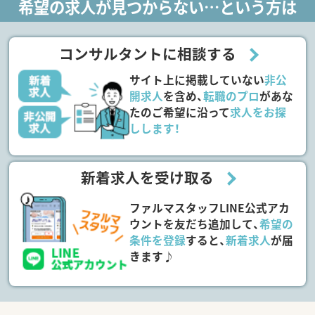
希望の求人が見つからない…という方は
コンサルタントに相談する
サイト上に掲載していない
非公
開求人
を含め、
転職のプロ
があな
たのご希望に沿って
求人をお探
しします！
新着求人を受け取る
ファルマスタッフLINE公式アカ
ウントを友だち追加して、
希望の
条件を登録
すると、
新着求人
が届
きます♪