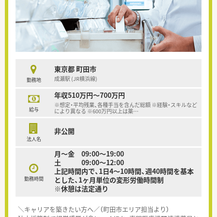
東京都 町田市
成瀬駅 (JR横浜線)
勤務地
年収510万円～700万円
※想定・平均残業、各種手当を含んだ総額 ※経験・スキルなど
給与
により異なる ※600万円以上は薬
…
非公開
法人名
月〜金 09:00〜19:00
土 09:00〜12:00
上記時間内で、1日4～10時間、週40時間を基本
勤務時間
とした、1ヶ月単位の変形労働時間制
※休憩は法定通り
＼キャリアを築きたい方へ／（町田市エリア担当より）