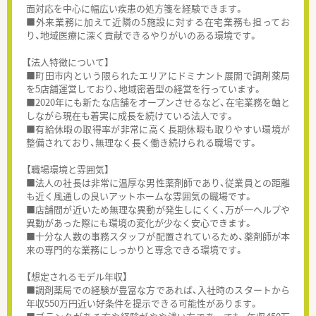
面対応を中心に幅広い疾患の処方箋を経験できます。
■外来業務に加えて近隣の5施設に対する在宅業務も担ってお
り、地域医療に深く貢献できるやりがいのある環境です。
【法人特徴について】
■町田市内という限られたエリアにドミナント展開で調剤薬局
を5店舗運営しており、地域密着型の経営を行っています。
■2020年にも新たな店舗をオープンさせるなど、在宅業務を軸と
しながら現在も着実に成長を続けている法人です。
■有給休暇の取得率が非常に高く長期休暇も取りやすい環境が
整備されており、無理なく長く働き続けられる職場です。
【職場環境と雰囲気】
■法人の社長は非常に温厚な男性薬剤師であり、従業員との距離
も近く風通しの良いアットホームな雰囲気の職場です。
■店舗間が近いため無理な異動が発生しにくく、万が一ヘルプや
異動があった際にも環境の変化が少なく安心できます。
■十分な人数の事務スタッフが配置されているため、薬剤師が本
来の専門的な業務にしっかりと専念できる環境です。
【想定されるモデル年収】
■調剤薬局での経験が豊富な方であれば、入社時のスタートから
年収550万円近い好条件を提示できる可能性があります。