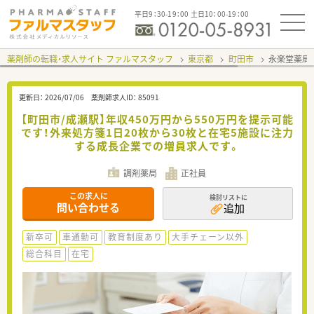
平日9：30-19：00 土日10：00-19：00
薬剤師の転職・求人サイト ファルマスタッフ
東京都
町田市
永楽堂薬局
更新日：
2026/07/06
薬剤師求人ID：
85091
【町田市/成瀬駅】年収450万円から550万円を提示可能
です！外来処方箋1日20枚から30枚と在宅5施設に注力
する成長企業での増員求人です。
調剤薬局
正社員
この求人に
検討リストに
問い合わせる
追加
新卒可
車通勤可
教育制度あり
大手チェーン以外
総合科目
在宅