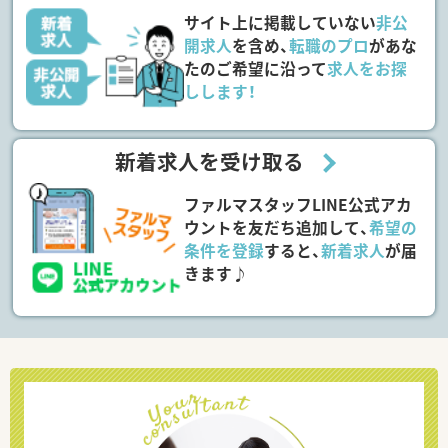
サイト上に掲載していない
非公
開求人
を含め、
転職のプロ
があな
たのご希望に沿って
求人をお探
しします！
新着求人を受け取る
ファルマスタッフLINE公式アカ
ウントを友だち追加して、
希望の
条件を登録
すると、
新着求人
が届
きます♪