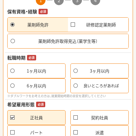
1
2
3
4
保有資格・経験
必須
薬剤師免許
研修認定薬剤師
薬剤師免許取得見込（薬学生等）
転職時期
必須
1ヶ月以内
3ヶ月以内
6ヶ月以内
良いところがあれば
※ダブルワークをお考えの方は、就業開始時期の目安を選択してください
希望雇用形態
必須
正社員
契約社員
パート
派遣