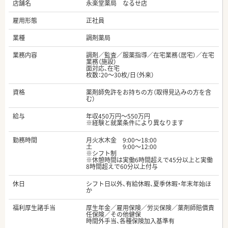
店舗名
永楽堂薬局 なるせ店
雇用形態
正社員
業種
調剤薬局
業務内容
調剤／監査／服薬指導／在宅業務（居宅）／在宅
業務（施設）
面対応、在宅
枚数：20～30枚/日（外来）
資格
薬剤師免許をお持ちの方（取得見込みの方を含
む）
給与
年収450万円～550万円
※経験と就業条件により異なります
勤務時間
月火水木金 9:00～18:00
土 9:00～12:00
※シフト制
※休憩時間は実働6時間超えで45分以上と実働
8時間超えで60分以上付与
休日
シフト日以外、有給休暇、夏季休暇・年末年始ほ
か
福利厚生諸手当
厚生年金／雇用保険／労災保険／薬剤師賠償責
任保険／その他健保
時間外手当、各種保険加入基準有