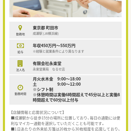
東京都 町田市
成瀬駅 (JR横浜線)
勤務地
年収450万円～550万円
※経験と就業条件により異なります
給与
有限会社永楽堂
永楽堂薬局 なるせ店
法人名
月火水木金 9:00～18:00
土 9:00～12:00
※シフト制
勤務時間
※休憩時間は実働6時間超えで45分以上と実働8
時間超えで60分以上付与
【店舗情報と応需状況について】
■成瀬駅から徒歩15分の場所に位置しており、毎日の通勤には便
利なマイカー通勤を選択していただくことも可能です。
■1日あたりの外来処方箋は20枚から30枚程度を応需しており、