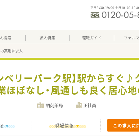
平日9：30-19：00 土日10：00-19：
人検索
求人特集
転職ガイド
ファル
47の薬剤師求人
ランベリーパーク駅】駅からすぐ♪
業ほぼなし・風通しも良く居心地
調剤薬局
正社員
報
職場情報
この求人に