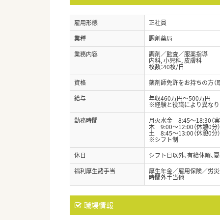
雇用形態
正社員
業種
調剤薬局
業務内容
調剤／監査／服薬指導
内科, 小児科, 皮膚科
枚数：40枚/日
資格
薬剤師免許をお持ちの方（
給与
年収460万円～500万円
※経験と役職により異なり
勤務時間
月火水金 8:45～18:30
木 9:00～12:00（休憩0分
土 8:45～13:00（休憩0分
※シフト制
休日
シフト日以外、有給休暇、
福利厚生諸手当
厚生年金／雇用保険／労災
時間外手当他
職場情報