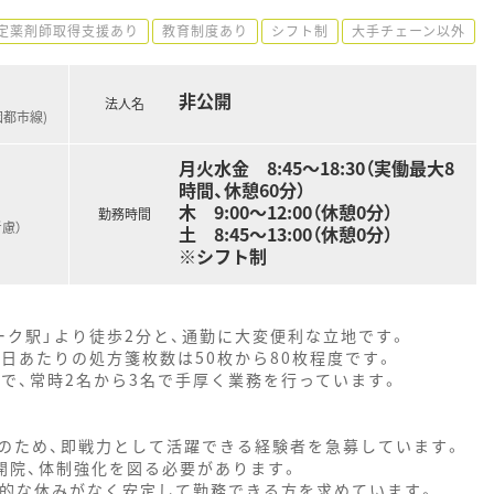
定薬剤師取得支援あり
教育制度あり
シフト制
大手チェーン以外
非公開
法人名
都市線)
月火水金 8:45～18:30（実働最大8
時間、休憩60分）
木 9:00～12:00（休憩0分）
勤務時間
慮）
土 8:45～13:00（休憩0分）
※シフト制
ーク駅」より徒歩2分と、通勤に大変便利な立地です。
日あたりの処方箋枚数は50枚から80枚程度です。
で、常時2名から3名で手厚く業務を行っています。
のため、即戦力として活躍できる経験者を急募しています。
が開院、体制強化を図る必要があります。
発的な休みがなく安定して勤務できる方を求めています。