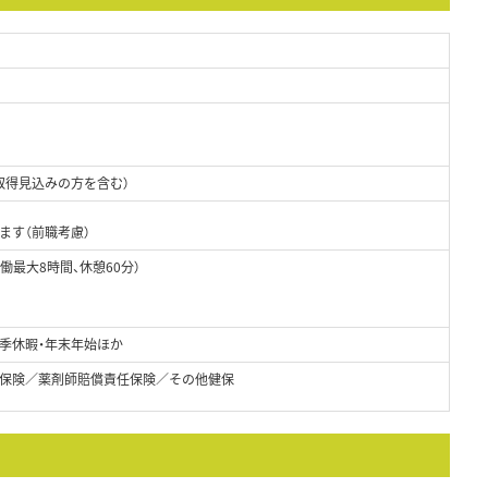
取得見込みの方を含む）
ます（前職考慮）
（実働最大8時間、休憩60分）
）
）
夏季休暇・年末年始ほか
保険／薬剤師賠償責任保険／その他健保