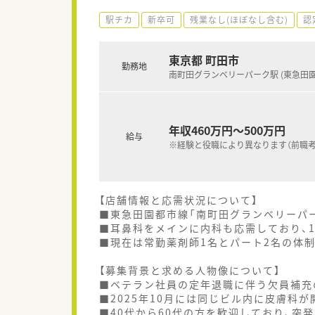
駅チカ
新卒可
残業なし(ほぼなし含む)
認
東京都 町田市
勤務地
南町田グランベリーパーク駅 (東急田園
年収460万円～500万円
給与
※経験と役職により異なります（前職考
【店舗情報と応需状況について】
■東急田園都市線「南町田グランベリーパ
■耳鼻科をメインに内科も応需しており、1
■現在は常勤薬剤師1名とパート2名の体制
【募集背景と求める人物像について】
■ベテラン社員の定年退職に伴う欠員補充
■2025年10月には同じビル内に皮膚科
■40代から60代の方を歓迎しており、突