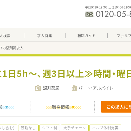
平日9：30-19：00 土日10：00-19：
人検索
求人特集
転職ガイド
ファル
557の薬剤師求人
≪1日5h～、週3日以上≫時間・曜
調剤薬局
パート・アルバイト
報
職場情報
この求人に
なし含む)
転勤なし
シフト制
大手チェーン
ヘルプ体制充実