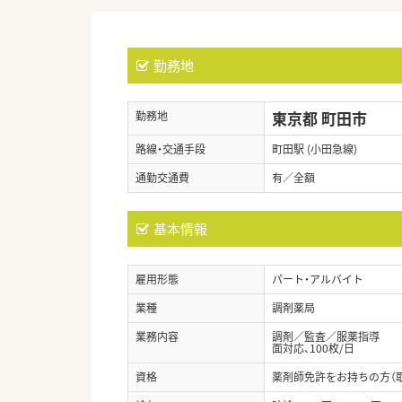
勤務地
東京都 町田市
勤務地
路線・交通手段
町田駅 (小田急線)
通勤交通費
有／全額
基本情報
雇用形態
パート・アルバイト
業種
調剤薬局
業務内容
調剤／監査／服薬指導
面対応、100枚/日
資格
薬剤師免許をお持ちの方（