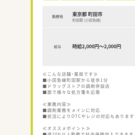
東京都 町田市
勤務地
町田駅 (小田急線)
時給2,000円～2,000円
給与
≪こんな店舗・薬局です≫
■小田急線町田駅から徒歩1分
■ドラッグストアの調剤併設店
■面で様々な処方箋を応需
≪業務内容≫
■調剤業務をメインに対応
■状況によりOTCやレジの対応もあります
≪オススメポイント≫
■週20h以上勤務で社会保険加入できます