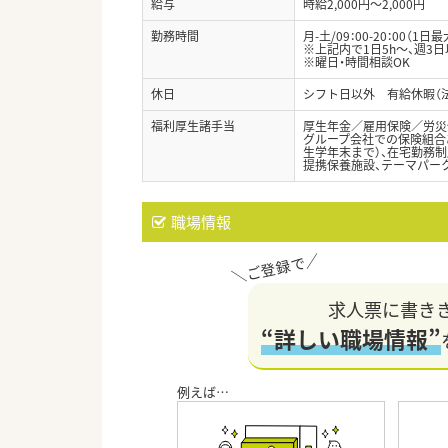
給与
時給2,000円～2,000円
勤務時間
月-土/09：00-20：00（
※上記内で1日5h～、週3
※曜日・時間相談OK
休日
シフト日以外 有給休暇（
福利厚生諸手当
厚生年金／雇用保険／労災
グループ会社での保険組合あ
生学年末まで）、在宅勤務制
提携保養施設、テーマパー
職場情報
求人票に書き
“詳しい職場情報”