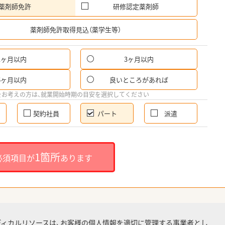
薬剤師免許
研修認定薬剤師
希
薬剤師免許取得見込（薬学生等）
1ヶ月以内
3ヶ月以内
パ
6ヶ月以内
良いところがあれば
希
をお考えの方は、就業開始時期の目安を選択してください
契約社員
パート
派遣
就
1箇所
必須項目が
あります
就業
ディカルリソースは、お客様の個人情報を適切に管理する事業者とし