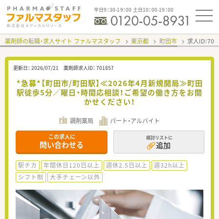
平日9：30-19：00 土日10：00-19：00
薬剤師の転職・求人サイト ファルマスタッフ
東京都
町田市
求人ID：70
更新日：
2026/07/21
薬剤師求人ID：
701857
*急募*【町田市/町田駅】≪2026年4月新規開局≫町田
駅徒歩5分／曜日・時間応相談！ご希望の働き方をお聞
かせください！
調剤薬局
パート・アルバイト
この求人に
検討リストに
問い合わせる
追加
駅チカ
年間休日120日以上
週休2.5日以上
週32h以上
シフト制
大手チェーン以外