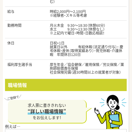
む）
給与
時給2,000円～2,100円
※経験者・スキル等考慮
勤務時間
月火木金 9:30～18:30（休憩60分）
水土 9:30～13:30（休憩なし）
※上記内で曜日・時間・日数応相談！
休日
日祝+1日
就業日以外 有給休暇（法定通り付与）・ 慶
弔休暇・産休（取得実績あり）・育児休暇・介護休
暇 年間休日120日
福利厚生諸手当
厚生年金／協会健保／雇用保険／労災保険／薬
剤師賠償責任保険
社会保険完備（週30時間以上の就業者が対象）
職場情報
求人票に書ききれない
“詳しい職場情報”
をお伝えします！