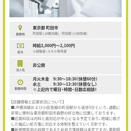
東京都 町田市
町田駅 (JR横浜線)／町田駅 (小田急線)
勤務地
時給2,000円～2,100円
※経験者・スキル等考慮
給与
非公開
法人名
月火木金 9:30～18:30（休憩60分）
水土 9:30～13:30（休憩なし）
勤務時間
※上記内で曜日・時間・日数応相談！
【店舗情報と応需状況について】
■JR横浜線および小田急線の町田駅から徒歩5分という、通勤に
非常に便利な東京都町田市森野の好立地に位置しております。
■応需科目は内科と面対応が中心となる予定であり、地域に根ざ
した幅広い処方箋に対応する体制を整えていく方針です。
■新規開局前の段階であるため処方箋枚数は未定ですが、薬剤師