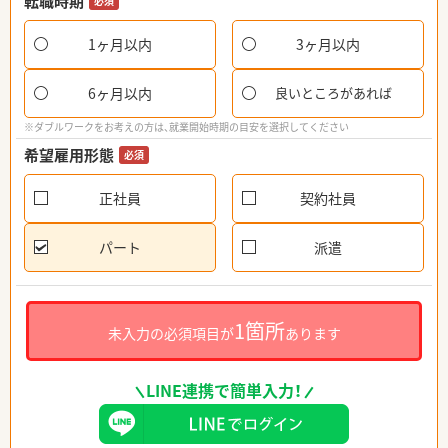
転職時期
必須
1ヶ月以内
3ヶ月以内
6ヶ月以内
良いところがあれば
※ダブルワークをお考えの方は、就業開始時期の目安を選択してください
希望雇用形態
必須
正社員
契約社員
パート
派遣
1箇所
未入力の必須項目が
あります
LINE連携で簡単入力！