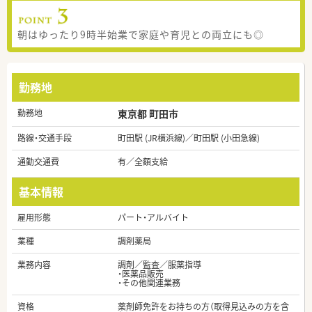
朝はゆったり9時半始業で家庭や育児との両立にも◎
勤務地
勤務地
東京都 町田市
路線・交通手段
町田駅 (JR横浜線)／町田駅 (小田急線)
通勤交通費
有／全額支給
基本情報
雇用形態
パート・アルバイト
業種
調剤薬局
業務内容
調剤／監査／服薬指導
・医薬品販売
・その他関連業務
資格
薬剤師免許をお持ちの方（取得見込みの方を含