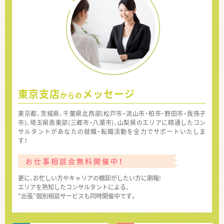
東京支店
メッセージ
からの
東京都、茨城県、千葉県北西部(松戸市・流山市・柏市・野田市・我孫子
市)、埼玉県南東部(三郷市・八潮市)、山梨県のエリアに精通したコン
サルタントがあなたの就職・転職活動を全力でサポートいたしま
す！
お仕事相談会無料開催中！
更に、お忙しい方やキャリアの棚卸がしたい方に朗報!
エリアを熟知したコンサルタントによる、
“出張”個別相談サービスも同時開催中です。