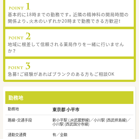
基本的に18時までの勤務です。近隣の精神科の開局時間の
関係より、火木のいずれか20時まで勤務できる方歓迎！
地域に根差して信頼される薬局作りを一緒に行いません
か？
急募！ご経験があればブランクのある方もご相談OK
勤務地
勤務地
東京都 小平市
路線・交通手段
新小平駅 (JR武蔵野線)／小川駅 (西武拝島線)／
小川駅 (西武国分寺線)
通勤交通費
有／全額