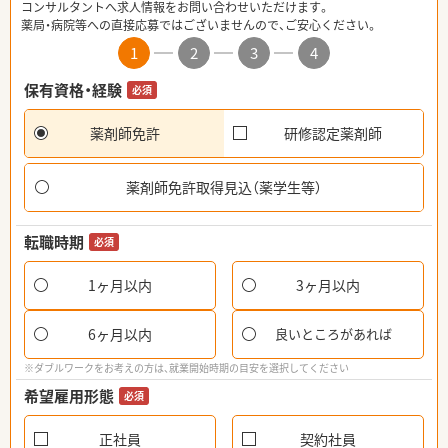
コンサルタントへ求人情報をお問い合わせいただけます。
薬局・病院等への直接応募ではございませんので、ご安心ください。
1
2
3
4
保有資格・経験
必須
薬剤師免許
研修認定薬剤師
薬剤師免許取得見込（薬学生等）
転職時期
必須
1ヶ月以内
3ヶ月以内
6ヶ月以内
良いところがあれば
※ダブルワークをお考えの方は、就業開始時期の目安を選択してください
希望雇用形態
必須
正社員
契約社員