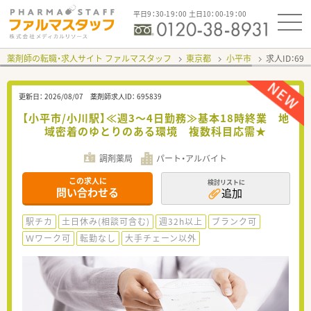
平日9：30-19：00 土日10：00-19：00
薬剤師の転職・求人サイト ファルマスタッフ
東京都
小平市
求人ID：69
更新日：
2026/08/07
薬剤師求人ID：
695839
【小平市/小川駅】≪週3～4日勤務≫基本18時終業 地
域密着のゆとりのある環境 複数科目応需★
調剤薬局
パート・アルバイト
この求人に
検討リストに
問い合わせる
追加
駅チカ
土日休み(相談可含む)
週32h以上
ブランク可
Ｗワーク可
転勤なし
大手チェーン以外