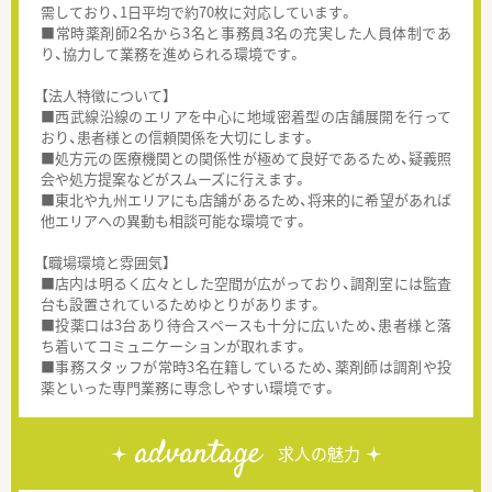
需しており、1日平均で約70枚に対応しています。
■常時薬剤師2名から3名と事務員3名の充実した人員体制であ
り、協力して業務を進められる環境です。
【法人特徴について】
■西武線沿線のエリアを中心に地域密着型の店舗展開を行って
おり、患者様との信頼関係を大切にします。
■処方元の医療機関との関係性が極めて良好であるため、疑義照
会や処方提案などがスムーズに行えます。
■東北や九州エリアにも店舗があるため、将来的に希望があれば
他エリアへの異動も相談可能な環境です。
【職場環境と雰囲気】
■店内は明るく広々とした空間が広がっており、調剤室には監査
台も設置されているためゆとりがあります。
■投薬口は3台あり待合スペースも十分に広いため、患者様と落
ち着いてコミュニケーションが取れます。
■事務スタッフが常時3名在籍しているため、薬剤師は調剤や投
薬といった専門業務に専念しやすい環境です。
advantage
求人の魅力