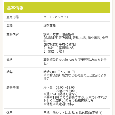
基本情報
雇用形態
パート・アルバイト
業種
調剤薬局
業務内容
調剤／監査／服薬指導
【応需科目】呼吸器科, 眼科, 内科, 消化器科, 小児
科
【処方枚数】平均40枚/日
【 体制 】薬剤師：2名
【 薬歴 】電子
資格
薬剤師免許をお持ちの方（取得見込みの方を含
む）
給与
時給2,000円～2,100円
※年齢、経験、能力などを考慮の上、規定により
決定
勤務時間
月～金 09:00～18:00
土 09:00～12:00
※週3～4日勤務可能な方
※基本18時までの勤務ですが、火木のいずれか
もしくは両日20時まで勤務可能な方
※休憩は法定通り付与
休日
日祝＋他シフトによる、有給休暇(法定通り)