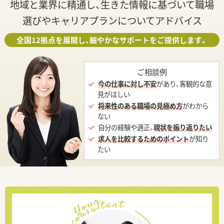
地域と業界に精通し、生きた情報に基づいて職場
選びやキャリアプランについてアドバイス
全国12拠点を展開し、細やかなサポートをご提供します。
ご相談例
今の仕事に対し不安
があり、客観的な意
見がほしい
将来性のある職場の見極め方
がわから
ない
自分の経験や適正、
現状を振り返りたい
求人を比較するためのポイント
が知り
たい