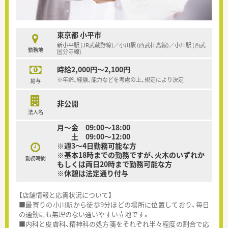
東京都 小平市
新小平駅 (JR武蔵野線)／小川駅 (西武拝島線)／小川駅 (西武
勤務地
国分寺線)
時給2,000円～2,100円
※年齢、経験、能力などを考慮の上、規定により決定
給与
非公開
法人名
月～金 09:00～18:00
土 09:00～12:00
※週3～4日勤務可能な方
※基本18時までの勤務ですが、火木のいずれか
勤務時間
もしくは両日20時まで勤務可能な方
※休憩は法定通り付与
【店舗情報と応需状況について】
■最寄りの小川駅から徒歩9分ほどの場所に位置しており、毎日
の通勤にも無理のない通いやすい立地です。
■内科と皮膚科、精神科の処方箋をそれぞれ半々程度の割合で応