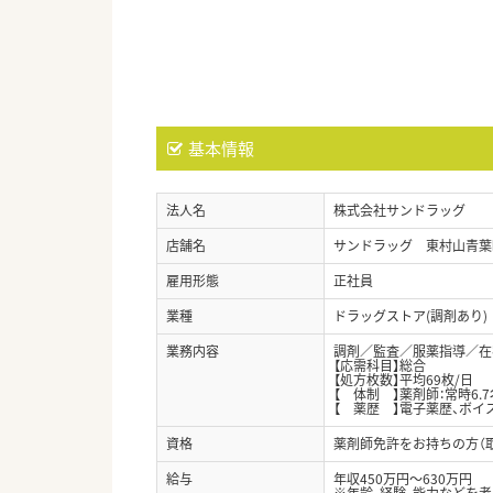
基本情報
法人名
株式会社サンドラッグ
店舗名
サンドラッグ 東村山青葉
雇用形態
正社員
業種
ドラッグストア(調剤あり)
業務内容
調剤／監査／服薬指導／在
【応需科目】総合
【処方枚数】平均69枚/日
【 体制 】薬剤師：常時6.7
【 薬歴 】電子薬歴、ボイ
資格
薬剤師免許をお持ちの方（
給与
年収450万円～630万円
※年齢、経験、能力などを