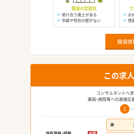
職場の雰囲気
ワ
助け合う風土がある
お
年齢や性別の壁がない
残
職場情
この求
コンサルタントへ求
薬局・病院等への直接応
1
保有資格・経験
必須