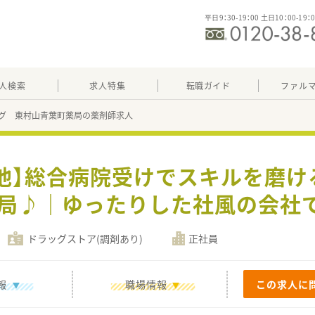
平日9：30-19：00 土日10：00-19：
人検索
求人特集
転職ガイド
ファル
グ 東村山青葉町薬局の薬剤師求人
 他】総合病院受けでスキルを磨
局♪｜ゆったりした社風の会社
ドラッグストア(調剤あり)
正社員
報
職場情報
この求人に