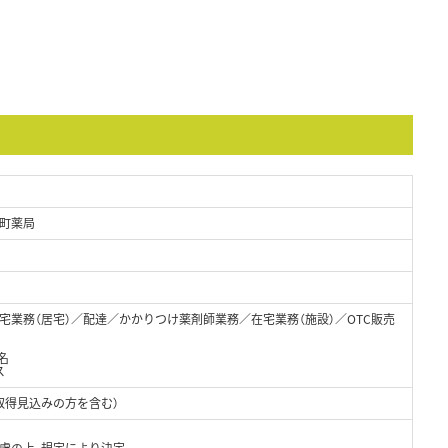
町薬局
宅業務（居宅）／配達／かかりつけ薬剤師業務／在宅業務（施設）／OTC販売
名
ス
取得見込みの方を含む）
考慮の上、規定により決定