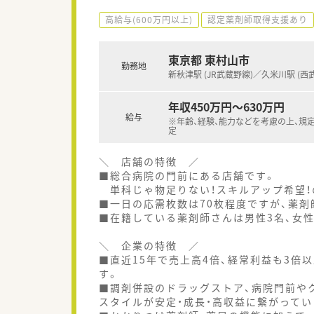
高給与(600万円以上)
認定薬剤師取得支援あり
東京都 東村山市
勤務地
新秋津駅 (JR武蔵野線)／久米川駅 (西
年収450万円～630万円
給与
※年齢、経験、能力などを考慮の上、規
定
＼ 店舗の特徴 ／
■総合病院の門前にある店舗です。
単科じゃ物足りない！スキルアップ希望！
■一日の応需枚数は70枚程度ですが、薬剤
■在籍している薬剤師さんは男性3名、女性
＼ 企業の特徴 ／
■直近15年で売上高4倍、経常利益も3倍
す。
■調剤併設のドラッグストア、病院門前や
スタイルが安定・成長・高収益に繋がってい