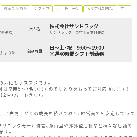
教育制度あり
シフト制
大手チェーン
ヘルプ体制充実
在宅
株式会社サンドラッグ
法人名
武新宿線)
サンドラッグ 東村山青葉町薬局
日～土・祝 9:00～19:00
勤務時間
※週40時間シフト制勤務
定により決
の方にもオススメです。
師は常時5～7名いますのでゆとりをもってご対応頂けます！
12名（パート含む）。
以上と右肩上がりの成長を続けており、経営面でも安定していま
クリニックモール併設、駅前型や郊外型店舗など様々な店舗の
ます。