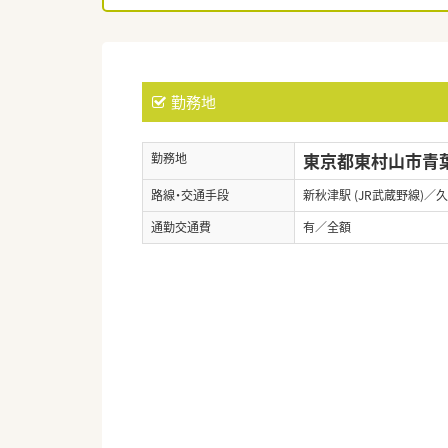
勤務地
東京都東村山市青葉町
勤務地
路線・交通手段
新秋津駅 (JR武蔵野線)／
通勤交通費
有／全額