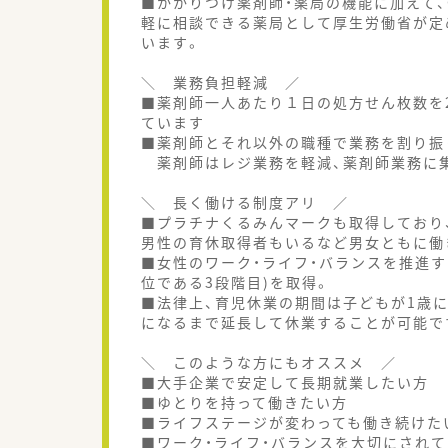
■かかりつけ薬剤師・薬局の機能に加えて、
軽に相談できる薬局として厚生労働省が定
います。
＼ 業務負担軽減 ／
■薬剤師一人あたり１日の処方せん枚数を
ています
■薬剤師とそれ以外の職種で業務を割り振
薬剤師はレジ業務を軽減、薬剤師業務に
＼ 長く働ける制度アリ ／
■プラチナくるみんマークも取得しており
男性の育休取得者もいるなど男女ともに働
■女性のワーク・ライフ・バランスを推進す
位である3段階目)を取得。
■法律上、育児休業の期間は子どもが1歳
になるまで延長して休業することが可能で
＼ このような方にもオススメ ／
■大手企業で安定して長期就業したい方
■ゆとりを持って働きたい方
■ライフステージが変わっても働き続けた
■ワーク・ライフ・バランスを大切にされ