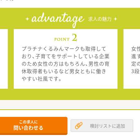
advantage
求人の魅力
プラチナくるみんマークも取得して
女
おり、子育てをサポートしている企業
進
のため女性の方はもちろん、男性の育
定
休取得者もいるなど男女ともに働き
3
やすい社風です。
この求人に
検討リストに追加
問い合わせる