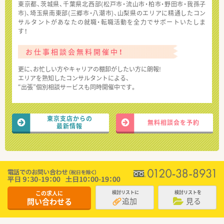
東京都、茨城県、千葉県北西部(松戸市・流山市・柏市・野田市・我孫子
市)、埼玉県南東部(三郷市・八潮市)、山梨県のエリアに精通したコン
サルタントがあなたの就職・転職活動を全力でサポートいたしま
す！
お仕事相談会無料開催中！
更に、お忙しい方やキャリアの棚卸がしたい方に朗報!
エリアを熟知したコンサルタントによる、
“出張”個別相談サービスも同時開催中です。
東京支店からの
無料相談会を予約
最新情報
この求人に
検討リストに
検討リストを
追加
見る
問い合わせる