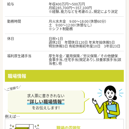
給与
年収400万円～500万円
月給285,700円～357,100円
※経験、能力などを考慮の上、規定により決定
勤務時間
月火水木金 9:00～18:00（休憩60分）
土 9:00～12:00（休憩なし）
※シフト制勤務
休日
日祝+1日
週休2日 年間休日120日 年末年始休暇5日
特別休暇3日 有給休暇初年度10日 3年目23日
福利厚生諸手当
厚生年金／雇用保険／労災保険／その他健保
食事手当、住宅手当(規定あり)、扶養家族手当(該
当者)、他
職場情報
求人票に書ききれない
“詳しい職場情報”
をお伝えします！
職場の雰囲気