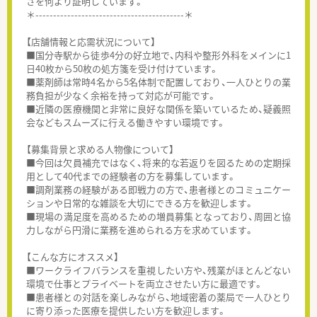
さを何より証明しています。
＊------------------------------------------＊
【店舗情報と応需状況について】
■国分寺駅から徒歩4分の好立地で、内科や整形外科をメインに1
日40枚から50枚の処方箋を受け付けています。
■薬剤師は常時4名から5名体制で配置しており、一人ひとりの業
務負担が少なく余裕を持って対応が可能です。
■近隣の医療機関と非常に良好な関係を築いているため、疑義照
会などもスムーズに行える働きやすい環境です。
【募集背景と求める人物像について】
■今回は欠員補充ではなく、将来的な若返りを図るための定期採
用として40代までの経験者の方を募集しています。
■調剤業務の経験がある即戦力の方で、患者様とのコミュニケー
ションや日常的な雑談を大切にできる方を歓迎します。
■現場の満足度を高めるための増員募集となっており、周囲と協
力しながら円滑に業務を進められる方を求めています。
【こんな方にオススメ】
■ワークライフバランスを重視したい方や、残業がほとんどない
環境で仕事とプライベートを両立させたい方に最適です。
■患者様との対話を楽しみながら、地域密着の薬局で一人ひとり
に寄り添った医療を提供したい方を歓迎します。