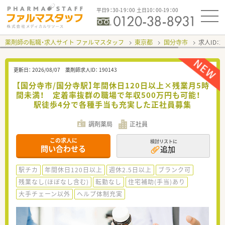
平日9：30-19：00 土日10：00-19：00
薬剤師の転職・求人サイト ファルマスタッフ
東京都
国分寺市
求人ID：
更新日：
2026/08/07
薬剤師求人ID：
190143
【国分寺市/国分寺駅】年間休日120日以上×残業月5時
間未満！ 定着率抜群の職場で年収500万円も可能！
駅徒歩4分で各種手当も充実した正社員募集
調剤薬局
正社員
この求人に
検討リストに
問い合わせる
追加
駅チカ
年間休日120日以上
週休2.5日以上
ブランク可
残業なし(ほぼなし含む)
転勤なし
住宅補助(手当)あり
大手チェーン以外
ヘルプ体制充実