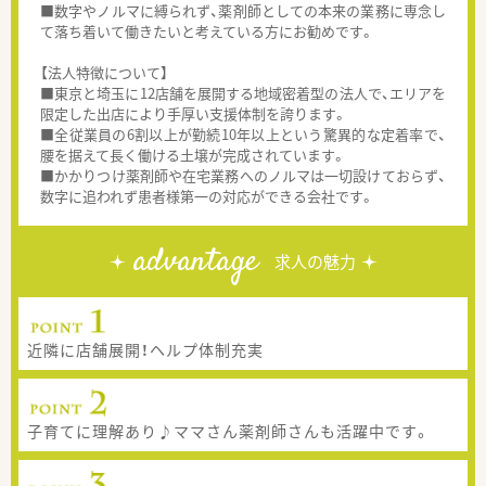
■数字やノルマに縛られず、薬剤師としての本来の業務に専念し
て落ち着いて働きたいと考えている方にお勧めです。
【法人特徴について】
■東京と埼玉に12店舗を展開する地域密着型の法人で、エリアを
限定した出店により手厚い支援体制を誇ります。
■全従業員の6割以上が勤続10年以上という驚異的な定着率で、
腰を据えて長く働ける土壌が完成されています。
■かかりつけ薬剤師や在宅業務へのノルマは一切設けておらず、
数字に追われず患者様第一の対応ができる会社です。
advantage
求人の魅力
近隣に店舗展開！ヘルプ体制充実
子育てに理解あり♪ママさん薬剤師さんも活躍中です。