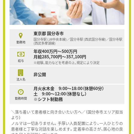
東京都 国分寺市
国分寺駅 (JR中央本線)／国分寺駅 (西武国分寺線)／国分寺駅
勤務地
(西武多摩湖線)
年収400万円～500万円
月給285,700円～357,100円
給与
※経験、能力などを考慮の上、規定により決定
非公開
法人名
月火水木金 9:00～18:00（休憩60分）
土 9:00～12:00（休憩なし）
勤務時間
※シフト制勤務
＼落ち着いて患者様と向き合いたい方へ／（国分寺市エリア担当
より）
ノルマは一切ありません。手厚い人員配置により、一人ひとりの
患者様と丁寧な対話を楽しめます。定着率の高さが、居心地の良