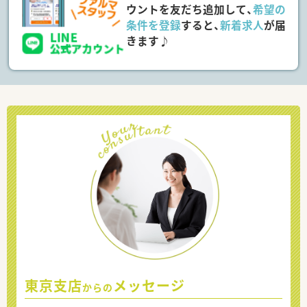
ウントを友だち追加して、
希望の
条件を登録
すると、
新着求人
が届
きます♪
東京支店
メッセージ
からの