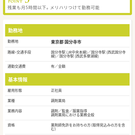
残業も月5時間以下。メリハリつけて勤務可能
勤務地
勤務地
東京都 国分寺市
路線・交通手段
国分寺駅 (JR中央本線)／国分寺駅 (西武国分寺
線)／国分寺駅 (西武多摩湖線)
通勤交通費
有／全額
基本情報
雇用形態
正社員
業種
調剤薬局
業務内容
調剤／監査／服薬指導
調剤薬局における業務全般
資格
薬剤師免許をお持ちの方（取得見込みの方を含
む）