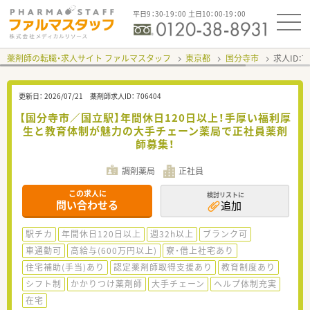
平日9：30-19：00 土日10：00-19：00
薬剤師の転職・求人サイト ファルマスタッフ
東京都
国分寺市
求人ID：
更新日：
2026/07/21
薬剤師求人ID：
706404
【国分寺市／国立駅】年間休日120日以上！手厚い福利厚
生と教育体制が魅力の大手チェーン薬局で正社員薬剤
師募集！
調剤薬局
正社員
この求人に
検討リストに
問い合わせる
追加
駅チカ
年間休日120日以上
週32h以上
ブランク可
車通勤可
高給与(600万円以上)
寮・借上社宅あり
住宅補助(手当)あり
認定薬剤師取得支援あり
教育制度あり
シフト制
かかりつけ薬剤師
大手チェーン
ヘルプ体制充実
在宅