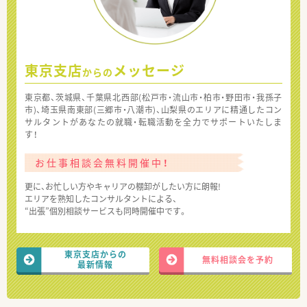
東京支店
メッセージ
からの
東京都、茨城県、千葉県北西部(松戸市・流山市・柏市・野田市・我孫子
市)、埼玉県南東部(三郷市・八潮市)、山梨県のエリアに精通したコン
サルタントがあなたの就職・転職活動を全力でサポートいたしま
す！
お仕事相談会無料開催中！
更に、お忙しい方やキャリアの棚卸がしたい方に朗報!
エリアを熟知したコンサルタントによる、
“出張”個別相談サービスも同時開催中です。
東京支店からの
無料相談会を予約
最新情報