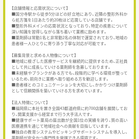
【店舗情報と応需状況について】
■国分寺駅から徒歩5分ほどの好立地にあり、近隣の整形外科か
ら処方箋を1日あたり約20枚ほど応需している店舗です。
■整形外科メインの応需状況となっており、特定の疾患について
深い知識を習得しながら落ち着いて業務に励めます。
■薬剤師は常勤1名と非常勤2名の体制で運営されており、地域の
患者様一人ひとりに寄り添う丁寧な対応が可能です。
【募集背景と求める人物像について】
■地域に根ざした医療サービスを継続的に提供するため、正社員
として共に成長していける薬剤師を急募しております。
■未経験やブランクがある方でも、段階的に学べる環境が整って
いるため、前向きに業務へ取り組める方を歓迎します。
■患者様とのコミュニケーションを大切にし、かかりつけ薬剤師
として信頼関係を築いていける方を求めています。
【法人特徴について】
■福岡県に本社を置き全国43都道府県に約700店舗を展開してお
り、開業支援から経営まで行う大手法人です。
■健康サポート薬局の届出数が全国1位の実績を誇り、質の高い
医療連携を通じて地域社会への貢献を目指しています。
■独自の教育システムやピッキングサポートシステムを導入し、
薬剤師が安全かつ専門性を発揮できる環境です。