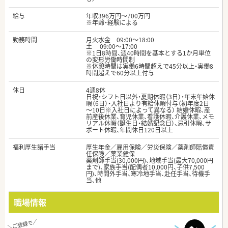
給与
年収396万円～700万円
※年齢・経験による
勤務時間
月火水金 09:00〜18:00
土 09:00〜17:00
※1日8時間、週40時間を基本とする1か月単位
の変形労働時間制
※休憩時間は実働6時間超えで45分以上・実働8
時間超えで60分以上付与
休日
4週8休
日祝・シフト日以外・夏期休暇（3日）・年末年始休
暇（6日）・入社日より有給休暇付与（初年度2日
～10日※入社日によって異なる） 結婚休暇、産
前産後休業、育児休業、看護休暇、介護休業、メモ
リアル休暇（誕生日・結婚記念日）、忌引休暇、サ
ポート休暇、年間休日120日以上
福利厚生諸手当
厚生年金／雇用保険／労災保険／薬剤師賠償責
任保険／薬業健保
薬剤師手当(30,000円)、地域手当(最大70,000円
まで)、家族手当(配偶者10,000円、子供7,500
円)、時間外手当、寒冷地手当、赴任手当、待機手
当、他
職場情報