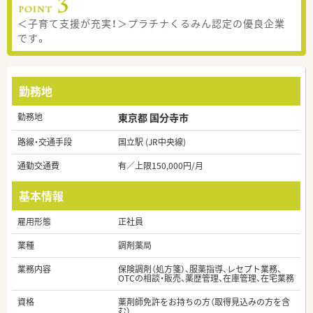
＜子育て支援が充実！＞プラチナくるみん認定の優良企業
です。
勤務地
勤務地
東京都 国分寺市
路線・交通手段
国立駅 (JR中央線)
通勤交通費
有／上限150,000円/月
基本情報
雇用形態
正社員
業種
調剤薬局
業務内容
保険調剤（処方箋）、服薬指導、レセプト業務、
OTCの相談・販売、薬歴管理、在庫管理、在宅業務
資格
薬剤師免許をお持ちの方（取得見込みの方を含
む）