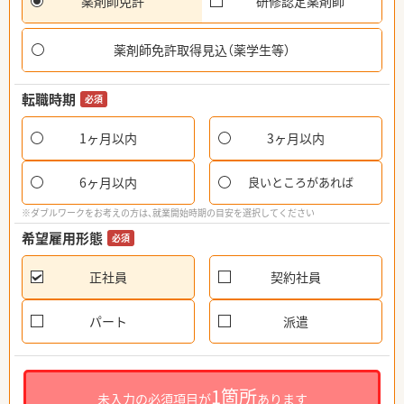
薬剤師免許
研修認定薬剤師
薬剤師免許取得見込（薬学生等）
転職時期
必須
1ヶ月以内
3ヶ月以内
6ヶ月以内
良いところがあれば
※ダブルワークをお考えの方は、就業開始時期の目安を選択してください
希望雇用形態
必須
正社員
契約社員
パート
派遣
1箇所
未入力の必須項目が
あります