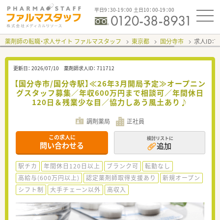
平日9：30-19：00 土日10：00-19：00
薬剤師の転職・求人サイト ファルマスタッフ
東京都
国分寺市
求人ID：
更新日：
2026/07/10
薬剤師求人ID：
711712
【国分寺市/国分寺駅】≪26年3月開局予定≫オープニン
グスタッフ募集／年収600万円まで相談可／年間休日
120日＆残業少な目／協力しあう風土あり♪
調剤薬局
正社員
この求人に
検討リストに
問い合わせる
追加
駅チカ
年間休日120日以上
ブランク可
転勤なし
高給与(600万円以上)
認定薬剤師取得支援あり
新規オープン
シフト制
大手チェーン以外
高収入