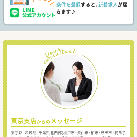
条件を登録
すると、
新着求人
が届
きます♪
東京支店
メッセージ
からの
東京都、茨城県、千葉県北西部(松戸市・流山市・柏市・野田市・我孫子