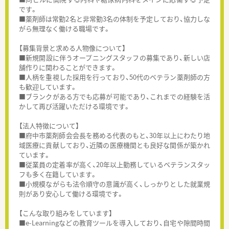
です。
■薬剤師は常勤2名と非常勤3名の体制を予定しており、協力しな
がら無理なく働ける職場です。
【募集背景と求める人物像について】
■新規開設に伴うオープニングスタッフの募集であり、新しい店
舗作りに関わることができます。
■人柄を重視した採用を行っており、50代のベテラン薬剤師の方
も歓迎しています。
■ブランクがある方でも応募が可能であり、これまでの経験を活
かして再び活躍いただける環境です。
【法人特徴について】
■府中市薬剤師会会長を務める代表のもと、30年以上にわたり地
域医療に貢献しており、近隣の医療機関とも良好な関係が築かれ
ています。
■従業員の定着率が高く、20年以上勤務しているベテランスタッ
フも多く在籍しています。
■小規模ながらも法令順守の意識が高く、しっかりとした就業規
則があり安心して働ける環境です。
【こんな取り組みをしています】
■e-Learningなどの教育ツールを導入しており、自宅や隙間時間