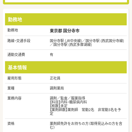
勤務地
勤務地
東京都 国分寺市
路線・交通手段
国分寺駅 (JR中央線)／国分寺駅 (西武国分寺線)
／国分寺駅 (西武多摩湖線)
通勤交通費
有
基本情報
雇用形態
正社員
業種
調剤薬局
業務内容
調剤／監査／服薬指導
【科目】内科・糖尿病内科
【枚数】未定
【薬剤師数】薬剤師 常勤2名 非常勤3名を予
定
資格
薬剤師免許をお持ちの方（取得見込みの方を含
む）