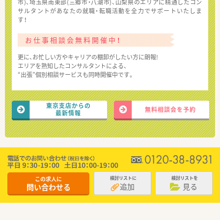
市)、埼玉県南東部(三郷市・八潮市)、山梨県のエリアに精通したコン
サルタントがあなたの就職・転職活動を全力でサポートいたしま
す！
お仕事相談会無料開催中！
更に、お忙しい方やキャリアの棚卸がしたい方に朗報!
エリアを熟知したコンサルタントによる、
“出張”個別相談サービスも同時開催中です。
東京支店からの
無料相談会を予約
最新情報
この求人に
検討リストに
検討リストを
追加
見る
問い合わせる