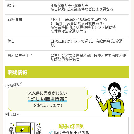
給与
年収500万円～600万円
※ご経験・ご就業条件などにより異なる
勤務時間
月～土 09:00～18:30の開局を予定
（土曜半日営業になる可能性あり）
※営業時間内より週40時間シフト制勤務
※休憩は法定通り付与
休日
日・祝日ほかシフトで週1日、有給休暇（法定通
り）
福利厚生諸手当
厚生年金／協会健保／雇用保険／労災保険／薬
剤師賠償責任保険
職場情報
求人票に書ききれない
“詳しい職場情報”
をお伝えします！
職場の雰囲気
助け合う風土がある