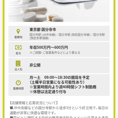
東京都 国分寺市
国分寺駅 (JR中央線)／国分寺駅 (西武国分寺線)／国分寺駅
勤務地
(西武多摩湖線)
年収500万円～600万円
※ご経験・ご就業条件などにより異なる
給与
非公開
法人名
月～土 09:00～18:30の開局を予定
（土曜半日営業になる可能性あり）
※営業時間内より週40時間シフト制勤務
勤務時間
※休憩は法定通り付与
【店舗情報と応需状況について】
■JR中央線などの国分寺駅から徒歩3分という好立地で、毎日の
通勤が非常に快適な環境です。
■同ビルに開院する内科や糖尿病内科をメインに応需する予定