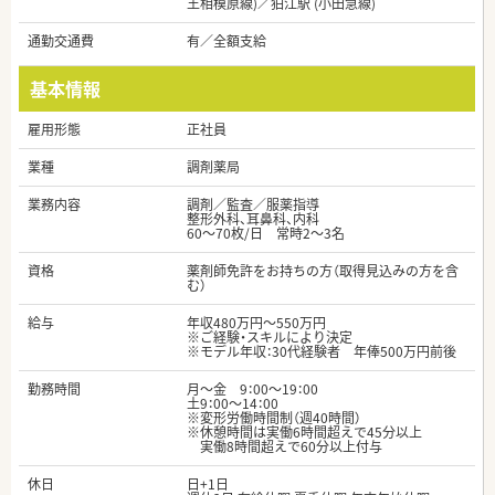
王相模原線)／狛江駅 (小田急線)
通勤交通費
有／全額支給
基本情報
雇用形態
正社員
業種
調剤薬局
業務内容
調剤／監査／服薬指導
整形外科、耳鼻科、内科
60～70枚/日 常時2～3名
資格
薬剤師免許をお持ちの方（取得見込みの方を含
む）
給与
年収480万円～550万円
※ご経験・スキルにより決定
※モデル年収：30代経験者 年俸500万円前後
勤務時間
月～金 9：00～19：00
土9：00～14：00
※変形労働時間制（週40時間）
※休憩時間は実働6時間超えで45分以上
実働8時間超えで60分以上付与
休日
日+1日