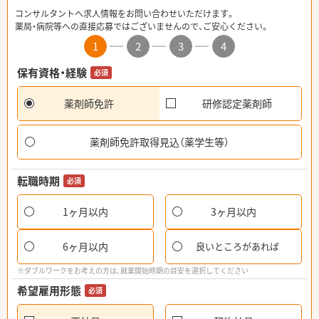
コンサルタントへ求人情報をお問い合わせいただけます。
薬局・病院等への直接応募ではございませんので、ご安心ください。
1
2
3
4
保有資格・経験
必須
薬剤師免許
研修認定薬剤師
薬剤師免許取得見込（薬学生等）
転職時期
必須
1ヶ月以内
3ヶ月以内
6ヶ月以内
良いところがあれば
※ダブルワークをお考えの方は、就業開始時期の目安を選択してください
希望雇用形態
必須