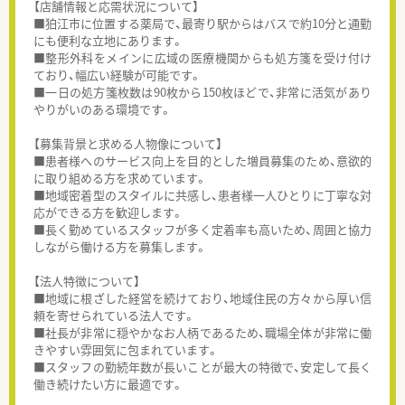
【店舗情報と応需状況について】
■狛江市に位置する薬局で、最寄り駅からはバスで約10分と通勤
にも便利な立地にあります。
■整形外科をメインに広域の医療機関からも処方箋を受け付け
ており、幅広い経験が可能です。
■一日の処方箋枚数は90枚から150枚ほどで、非常に活気があり
やりがいのある環境です。
【募集背景と求める人物像について】
■患者様へのサービス向上を目的とした増員募集のため、意欲的
に取り組める方を求めています。
■地域密着型のスタイルに共感し、患者様一人ひとりに丁寧な対
応ができる方を歓迎します。
■長く勤めているスタッフが多く定着率も高いため、周囲と協力
しながら働ける方を募集します。
【法人特徴について】
■地域に根ざした経営を続けており、地域住民の方々から厚い信
頼を寄せられている法人です。
■社長が非常に穏やかなお人柄であるため、職場全体が非常に働
きやすい雰囲気に包まれています。
■スタッフの勤続年数が長いことが最大の特徴で、安定して長く
働き続けたい方に最適です。