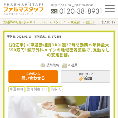
平日9：30-19：00 土日10：00-19：00
薬剤師の転職・求人サイト ファルマスタッフ
東京都
狛江市
求人ID：17
更新日：
2026/07/10
薬剤師求人ID：
172553
【狛江市】＜車通勤相談OK＞週37時間勤務＊年俸最大
550万円！整形外科メインの地域密着薬局で、異動なし
の安定勤務。
調剤薬局
正社員
この求人に
検討リストに
問い合わせる
追加
車通勤可
教育制度あり
高収入