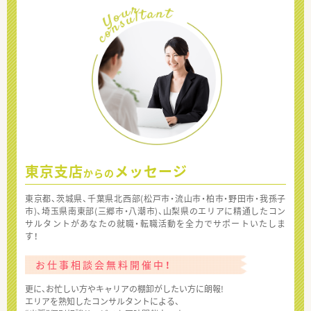
東京支店
メッセージ
からの
東京都、茨城県、千葉県北西部(松戸市・流山市・柏市・野田市・我孫子
市)、埼玉県南東部(三郷市・八潮市)、山梨県のエリアに精通したコン
サルタントがあなたの就職・転職活動を全力でサポートいたしま
す！
お仕事相談会無料開催中！
更に、お忙しい方やキャリアの棚卸がしたい方に朗報!
エリアを熟知したコンサルタントによる、