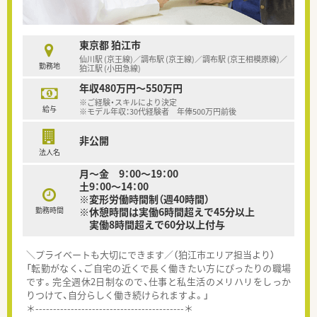
東京都 狛江市
仙川駅 (京王線)／調布駅 (京王線)／調布駅 (京王相模原線)／
勤務地
狛江駅 (小田急線)
年収480万円～550万円
※ご経験・スキルにより決定
給与
※モデル年収：30代経験者 年俸500万円前後
非公開
法人名
月～金 9：00～19：00
土9：00～14：00
※変形労働時間制（週40時間）
勤務時間
※休憩時間は実働6時間超えで45分以上
実働8時間超えで60分以上付与
＼プライベートも大切にできます／（狛江市エリア担当より）
「転勤がなく、ご自宅の近くで長く働きたい方にぴったりの職場
です。完全週休2日制なので、仕事と私生活のメリハリをしっか
りつけて、自分らしく働き続けられますよ。」
＊------------------------------------------＊