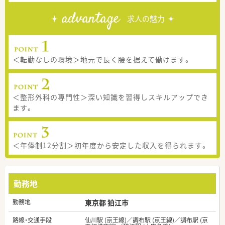
advantage
求人の魅力
＜転勤なしの環境＞地元で長く腰を据えて働けます。
＜整形外科の専門性＞深い知識を習得しスキルアップでき
ます。
＜年俸制12分割＞初年度から安定した収入を得られます。
勤務地
勤務地
東京都 狛江市
路線・交通手段
仙川駅 (京王線)／調布駅 (京王線)／調布駅 (京