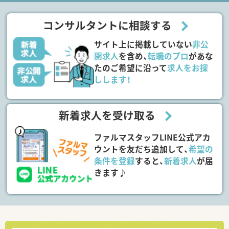
コンサルタントに相談する
サイト上に掲載していない
非公
開求人
を含め、
転職のプロ
があな
たのご希望に沿って
求人をお探
しします！
新着求人を受け取る
ファルマスタッフLINE公式アカ
ウントを友だち追加して、
希望の
条件を登録
すると、
新着求人
が届
きます♪