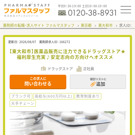
平日9：30-19：00 土日10：00-19：00
薬剤師の転職・求人サイト ファルマスタッフ
東京都
東大和市
求人ID：
更新日：
2026/08/07
薬剤師求人ID：
166272
【東大和市】医薬品販売に注力できるドラッグストア★
福利厚生充実♪安定志向の方向けへオススメ
ドラッグストア
正社員
この求人に
検討リストに
問い合わせる
追加
ブランク可
高給与(600万円以上)
教育制度あり
大手チェーン