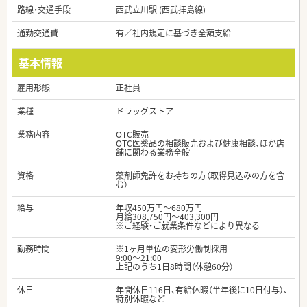
路線・交通手段
西武立川駅 (西武拝島線)
通勤交通費
有／社内規定に基づき全額支給
基本情報
雇用形態
正社員
業種
ドラッグストア
業務内容
OTC販売
OTC医薬品の相談販売および健康相談、ほか店
舗に関わる業務全般
資格
薬剤師免許をお持ちの方（取得見込みの方を含
む）
給与
年収450万円～680万円
月給308,750円～403,300円
※ご経験・ご就業条件などにより異なる
勤務時間
※1ヶ月単位の変形労働制採用
9:00～21:00
上記のうち1日8時間（休憩60分）
休日
年間休日116日、有給休暇（半年後に10日付与）、
特別休暇など