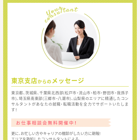
東京支店
メッセージ
からの
東京都、茨城県、千葉県北西部(松戸市・流山市・柏市・野田市・我孫子
市)、埼玉県南東部(三郷市・八潮市)、山梨県のエリアに精通したコン
サルタントがあなたの就職・転職活動を全力でサポートいたしま
す！
お仕事相談会無料開催中！
更に、お忙しい方やキャリアの棚卸がしたい方に朗報!
エリアを熟知したコンサルタントによる、