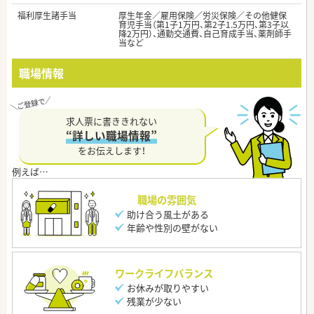
福利厚生諸手当
厚生年金／雇用保険／労災保険／その他健保
育児手当（第1子1万円、第2子1.5万円、第3子以
降2万円）、通勤交通費、自己育成手当、薬剤師手
当など
職場情報
求人票に書ききれない
“詳しい職場情報”
をお伝えします！
職場の雰囲気
助け合う風土がある
年齢や性別の壁がない
ワークライフバランス
お休みが取りやすい
残業が少ない