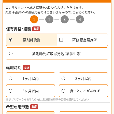
コンサルタントへ求人情報をお問い合わせいただけます。
薬局・病院等への直接応募ではございませんので、ご安心ください。
1
2
3
4
保有資格・経験
必須
薬剤師免許
研修認定薬剤師
薬剤師免許取得見込（薬学生等）
転職時期
必須
1ヶ月以内
3ヶ月以内
6ヶ月以内
良いところがあれば
※ダブルワークをお考えの方は、就業開始時期の目安を選択してください
希望雇用形態
必須