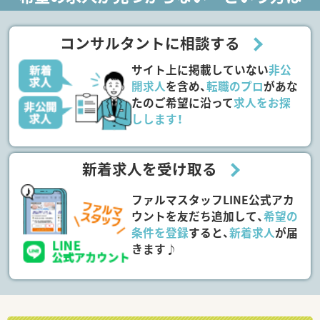
コンサルタントに相談する
サイト上に掲載していない
非公
開求人
を含め、
転職のプロ
があな
たのご希望に沿って
求人をお探
しします！
新着求人を受け取る
ファルマスタッフLINE公式アカ
ウントを友だち追加して、
希望の
条件を登録
すると、
新着求人
が届
きます♪