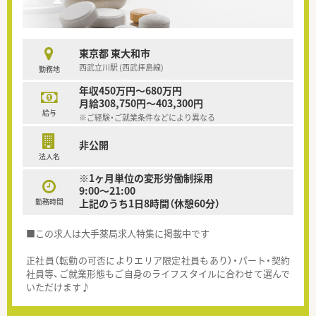
東京都 東大和市
西武立川駅 (西武拝島線)
勤務地
年収450万円～680万円
月給308,750円～403,300円
給与
※ご経験・ご就業条件などにより異なる
非公開
法人名
※1ヶ月単位の変形労働制採用
9:00～21:00
勤務時間
上記のうち1日8時間（休憩60分）
■この求人は大手薬局求人特集に掲載中です
正社員（転勤の可否によりエリア限定社員もあり）・パート・契約
社員等、ご就業形態もご自身のライフスタイルに合わせて選んで
いただけます♪