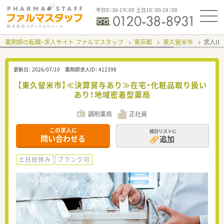
平日9：30-19：00 土日10：00-19：00
薬剤師の転職・求人サイト ファルマスタッフ
東京都
東久留米市
求人ID
更新日：
2026/07/10
薬剤師求人ID：
412398
【東久留米市】≪決算賞与あり≫在宅・化粧品取り扱い
あり！地域密着型薬局
調剤薬局
正社員
この求人に
検討リストに
問い合わせる
追加
土日祝休み
ブランク可