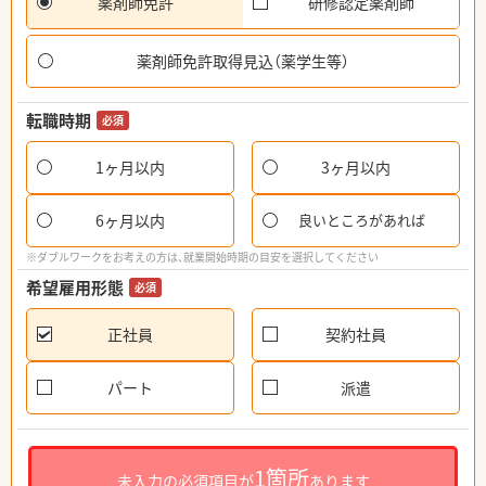
薬剤師免許
研修認定薬剤師
薬剤師免許取得見込（薬学生等）
転職時期
必須
1ヶ月以内
3ヶ月以内
6ヶ月以内
良いところがあれば
※ダブルワークをお考えの方は、就業開始時期の目安を選択してください
希望雇用形態
必須
正社員
契約社員
パート
派遣
1箇所
未入力の必須項目が
あります