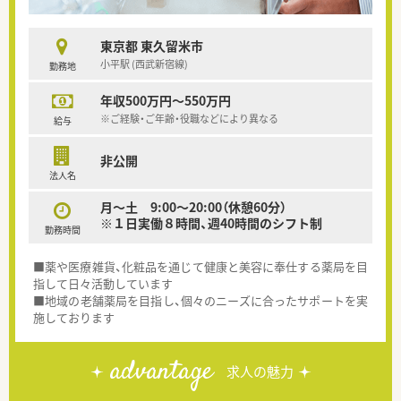
東京都 東久留米市
小平駅 (西武新宿線)
勤務地
年収500万円～550万円
※ご経験・ご年齢・役職などにより異なる
給与
非公開
法人名
月～土 9:00～20:00（休憩60分）
※１日実働８時間、週40時間のシフト制
勤務時間
■薬や医療雑貨、化粧品を通じて健康と美容に奉仕する薬局を目
指して日々活動しています
■地域の老舗薬局を目指し、個々のニーズに合ったサポートを実
施しております
advantage
求人の魅力