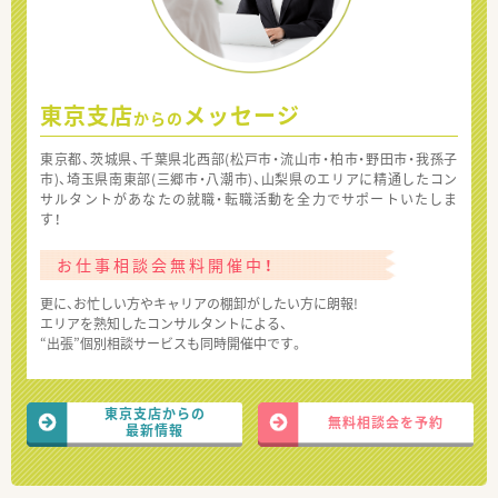
東京支店
メッセージ
からの
東京都、茨城県、千葉県北西部(松戸市・流山市・柏市・野田市・我孫子
市)、埼玉県南東部(三郷市・八潮市)、山梨県のエリアに精通したコン
サルタントがあなたの就職・転職活動を全力でサポートいたしま
す！
お仕事相談会無料開催中！
更に、お忙しい方やキャリアの棚卸がしたい方に朗報!
エリアを熟知したコンサルタントによる、
“出張”個別相談サービスも同時開催中です。
東京支店からの
無料相談会を予約
最新情報