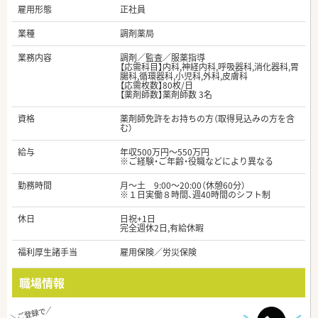
雇用形態
正社員
業種
調剤薬局
業務内容
調剤／監査／服薬指導
【応需科目】内科,神経内科,呼吸器科,消化器科,胃
腸科,循環器科,小児科,外科,皮膚科
【応需枚数】80枚/日
【薬剤師数】薬剤師数 3名
資格
薬剤師免許をお持ちの方（取得見込みの方を含
む）
給与
年収500万円～550万円
※ご経験・ご年齢・役職などにより異なる
勤務時間
月～土 9:00～20:00（休憩60分）
※１日実働８時間、週40時間のシフト制
休日
日祝+1日
完全週休2日,有給休暇
福利厚生諸手当
雇用保険／労災保険
職場情報