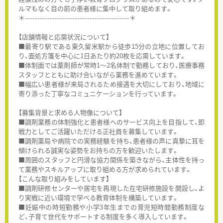
ルマもなく目の前の患者様に集中して取り組めます。
＊------------------------------------------＊
【店舗情報と応需状況について】
■最寄り駅である東久留米駅から徒歩15分の立地に位置してお
り、面処方箋を中心に1日あたり約20枚を応需しています。
■体制面では薬剤師が常時1〜2名体制で勤務しており、医療事務
スタッフとともに助け合いながら業務を進めています。
■幅広い患者様が来局されるため接遇を大切にしており、地域に
寄り添った丁寧なコミュニケーションを行っています。
【募集背景と求める人物像について】
■調剤業務の体制強化と患者様へのサービス向上を目指して、即
戦力としてご活躍いただける正社員を募集しています。
■調剤薬局や病院での実務経験を持ち、患者様の声に真摯に耳を
傾けられる誠実な姿勢をお持ちの方を歓迎いたします。
■周囲のスタッフと円滑な協力関係を築きながら、主体性を持っ
て業務やスキルアップに取り組める方が求められています。
【こんな取り組みをしています】
■調剤研修センターや居宅を再現した在宅研修施設を開設し、よ
り実戦に近い環境で学べる教育体制を構築しています。
■妊娠中の時短勤務や小学3年生までの育児短時間勤務制度な
ど、子育て世代をサポートする制度を多く導入しています。