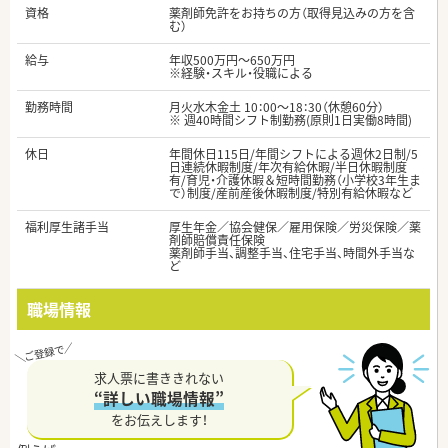
資格
薬剤師免許をお持ちの方（取得見込みの方を含
む）
給与
年収500万円～650万円
※経験・スキル・役職による
勤務時間
月火水木金土 10：00～18：30（休憩60分）
※ 週40時間シフト制勤務(原則1日実働8時間)
休日
年間休日115日/年間シフトによる週休2日制/5
日連続休暇制度/年次有給休暇/半日休暇制度
有/育児・介護休暇＆短時間勤務（小学校3年生ま
で）制度/産前産後休暇制度/特別有給休暇など
福利厚生諸手当
厚生年金／協会健保／雇用保険／労災保険／薬
剤師賠償責任保険
薬剤師手当、調整手当、住宅手当、時間外手当な
ど
職場情報
求人票に書ききれない
“詳しい職場情報”
をお伝えします！