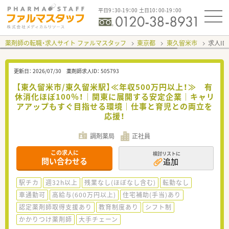
平日9：30-19：00 土日10：00-19：00
薬剤師の転職・求人サイト ファルマスタッフ
東京都
東久留米市
求人ID
更新日：
2026/07/30
薬剤師求人ID：
505793
【東久留米市/東久留米駅】≪年収500万円以上！≫ 有
休消化ほぼ100％！｜関東に展開する安定企業｜キャリ
アアップもすぐ目指せる環境｜仕事と育児との両立を
応援！
調剤薬局
正社員
この求人に
検討リストに
問い合わせる
追加
駅チカ
週32h以上
残業なし(ほぼなし含む)
転勤なし
車通勤可
高給与(600万円以上)
住宅補助(手当)あり
認定薬剤師取得支援あり
教育制度あり
シフト制
かかりつけ薬剤師
大手チェーン