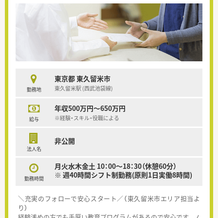
東京都 東久留米市
東久留米駅 (西武池袋線)
勤務地
年収500万円～650万円
※経験・スキル・役職による
給与
非公開
法人名
月火水木金土 10：00～18：30（休憩60分）
※ 週40時間シフト制勤務(原則1日実働8時間)
勤務時間
＼充実のフォローで安心スタート／（東久留米市エリア担当よ
り）
経験浅めの方でも手厚い教育プログラムがあるので安心です。ノ