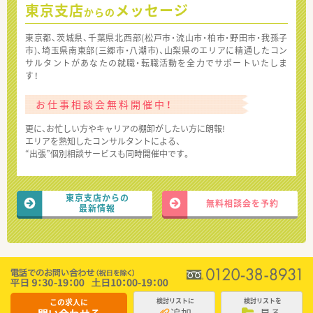
東京支店
メッセージ
からの
東京都、茨城県、千葉県北西部(松戸市・流山市・柏市・野田市・我孫子
市)、埼玉県南東部(三郷市・八潮市)、山梨県のエリアに精通したコン
サルタントがあなたの就職・転職活動を全力でサポートいたしま
す！
お仕事相談会無料開催中！
更に、お忙しい方やキャリアの棚卸がしたい方に朗報!
エリアを熟知したコンサルタントによる、
“出張”個別相談サービスも同時開催中です。
東京支店からの
無料相談会を予約
最新情報
この求人に
検討リストに
検討リストを
追加
見る