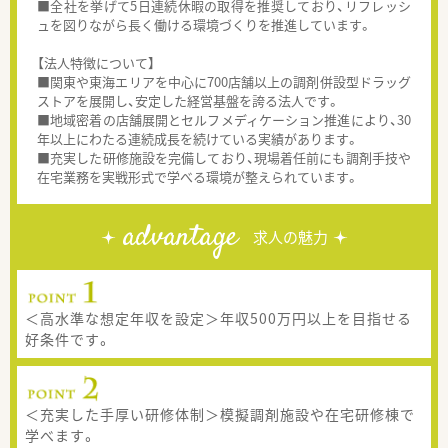
■全社を挙げて5日連続休暇の取得を推奨しており、リフレッシ
ュを図りながら長く働ける環境づくりを推進しています。
【法人特徴について】
■関東や東海エリアを中心に700店舗以上の調剤併設型ドラッグ
ストアを展開し、安定した経営基盤を誇る法人です。
■地域密着の店舗展開とセルフメディケーション推進により、30
年以上にわたる連続成長を続けている実績があります。
■充実した研修施設を完備しており、現場着任前にも調剤手技や
在宅業務を実戦形式で学べる環境が整えられています。
advantage
求人の魅力
＜高水準な想定年収を設定＞年収500万円以上を目指せる
好条件です。
＜充実した手厚い研修体制＞模擬調剤施設や在宅研修棟で
学べます。