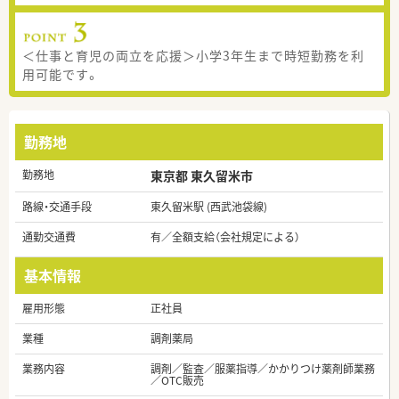
＜仕事と育児の両立を応援＞小学3年生まで時短勤務を利
用可能です。
勤務地
勤務地
東京都 東久留米市
路線・交通手段
東久留米駅 (西武池袋線)
通勤交通費
有／全額支給（会社規定による）
基本情報
雇用形態
正社員
業種
調剤薬局
業務内容
調剤／監査／服薬指導／かかりつけ薬剤師業務
／OTC販売