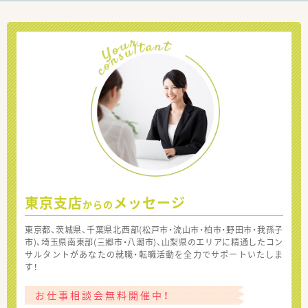
東京支店
メッセージ
からの
東京都、茨城県、千葉県北西部(松戸市・流山市・柏市・野田市・我孫子
市)、埼玉県南東部(三郷市・八潮市)、山梨県のエリアに精通したコン
サルタントがあなたの就職・転職活動を全力でサポートいたしま
す！
お仕事相談会無料開催中！