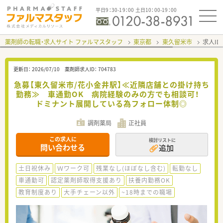
平日9：30-19：00 土日10：00-19：00
薬剤師の転職・求人サイト ファルマスタッフ
東京都
東久留米市
求人ID
更新日：
2026/07/10
薬剤師求人ID：
704783
急募【東久留米市/花小金井駅】≪近隣店舗との掛け持ち
勤務≫ 車通勤OK 病院経験のみの方でも相談可！
ドミナント展開している為フォロー体制◎
調剤薬局
正社員
この求人に
検討リストに
問い合わせる
追加
土日祝休み
Ｗワーク可
残業なし(ほぼなし含む)
転勤なし
車通勤可
認定薬剤師取得支援あり
扶養内勤務OK
教育制度あり
大手チェーン以外
~18時までの職場