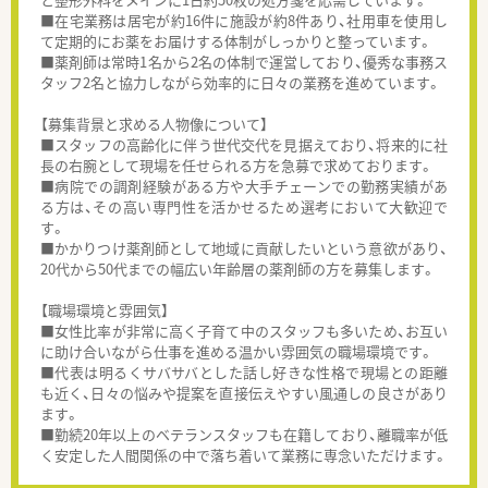
■在宅業務は居宅が約16件に施設が約8件あり、社用車を使用し
て定期的にお薬をお届けする体制がしっかりと整っています。
■薬剤師は常時1名から2名の体制で運営しており、優秀な事務ス
タッフ2名と協力しながら効率的に日々の業務を進めています。
【募集背景と求める人物像について】
■スタッフの高齢化に伴う世代交代を見据えており、将来的に社
長の右腕として現場を任せられる方を急募で求めております。
■病院での調剤経験がある方や大手チェーンでの勤務実績があ
る方は、その高い専門性を活かせるため選考において大歓迎で
す。
■かかりつけ薬剤師として地域に貢献したいという意欲があり、
20代から50代までの幅広い年齢層の薬剤師の方を募集します。
【職場環境と雰囲気】
■女性比率が非常に高く子育て中のスタッフも多いため、お互い
に助け合いながら仕事を進める温かい雰囲気の職場環境です。
■代表は明るくサバサバとした話し好きな性格で現場との距離
も近く、日々の悩みや提案を直接伝えやすい風通しの良さがあり
ます。
■勤続20年以上のベテランスタッフも在籍しており、離職率が低
く安定した人間関係の中で落ち着いて業務に専念いただけます。