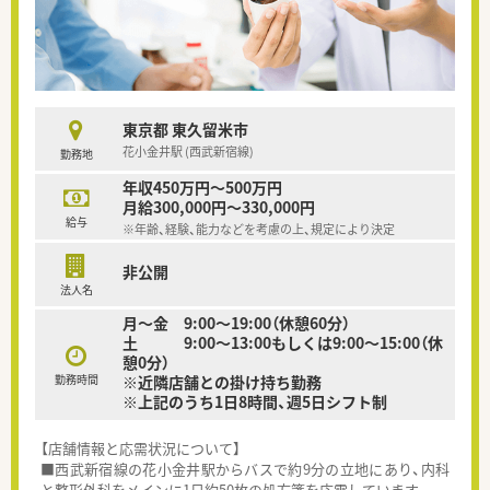
東京都 東久留米市
花小金井駅 (西武新宿線)
勤務地
年収450万円～500万円
月給300,000円～330,000円
給与
※年齢、経験、能力などを考慮の上、規定により決定
非公開
法人名
月～金 9:00～19:00（休憩60分）
土 9:00～13:00もしくは9:00～15:00（休
憩0分）
勤務時間
※近隣店舗との掛け持ち勤務
※上記のうち1日8時間、週5日シフト制
【店舗情報と応需状況について】
■西武新宿線の花小金井駅からバスで約9分の立地にあり、内科
と整形外科をメインに1日約50枚の処方箋を応需しています。