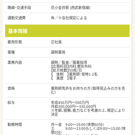
路線・交通手段
花小金井駅 (西武新宿線)
通勤交通費
有／※会社規定による
基本情報
雇用形態
正社員
業種
調剤薬局
業務内容
調剤／監査／服薬指導
【応需科目】内科,整形外科
【処方枚数】50枚/日
【 体制 】薬剤師：常時1-2名
【 薬歴 】電子
資格
薬剤師免許をお持ちの方（取得見込みの方を含
む）
給与
年収450万円～500万円
月給300,000円～330,000円
※年齢、経験、能力などを考慮の上、規定により
決定
勤務時間
月～金 9:00～19:00（休憩60分）
土 9:00～13:00もしくは9:00～15:00（休
憩0分）