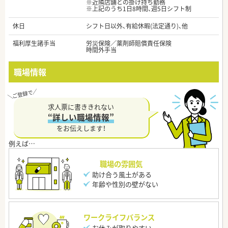
※近隣店舗との掛け持ち勤務
※上記のうち1日8時間、週5日シフト制
休日
シフト日以外、有給休暇(法定通り)、他
福利厚生諸手当
労災保険／薬剤師賠償責任保険
時間外手当
職場情報
求人票に書ききれない
“詳しい職場情報”
をお伝えします！
職場の雰囲気
助け合う風土がある
年齢や性別の壁がない
ワークライフバランス
お休みが取りやすい