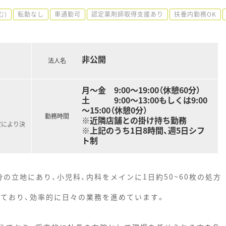
む)
転勤なし
車通勤可
認定薬剤師取得支援あり
扶養内勤務OK
非公開
法人名
月～金 9:00～19:00（休憩60分）
土 9:00～13:00もしくは9:00
～15:00（休憩0分）
勤務時間
※近隣店舗との掛け持ち勤務
定により決
※上記のうち1日8時間、週5日シフ
ト制
の立地にあり、小児科、内科をメインに1日約50~60枚の処方
しており、効率的に日々の業務を進めています。