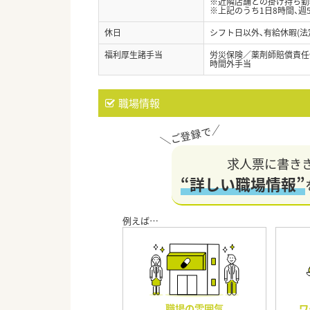
※近隣店舗との掛け持ち勤
※上記のうち1日8時間、週
休日
シフト日以外、有給休暇(法
福利厚生諸手当
労災保険／薬剤師賠償責任
時間外手当
職場情報
求人票に書き
“詳しい職場情報”
職場の雰囲気
ワ