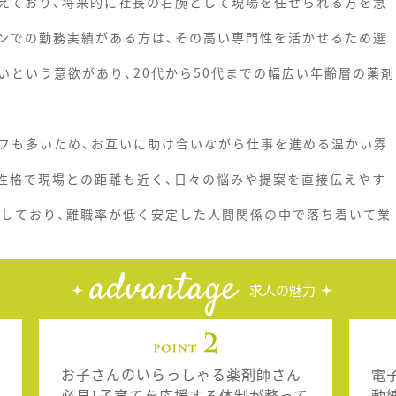
えており、将来的に社長の右腕として現場を任せられる方を急
ンでの勤務実績がある方は、その高い専門性を活かせるため選
いという意欲があり、20代から50代までの幅広い年齢層の薬剤
フも多いため、お互いに助け合いながら仕事を進める温かい雰
性格で現場との距離も近く、日々の悩みや提案を直接伝えやす
籍しており、離職率が低く安定した人間関係の中で落ち着いて業
advantage
求人の魅力
お子さんのいらっしゃる薬剤師さん
電
必見！子育てを応援する体制が整って
動