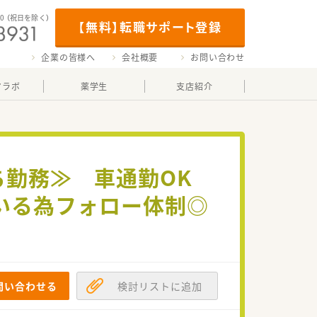
00
（祝日を除く）
【無料】転職サポート登録
企業の皆様へ
会社概要
お問い合わせ
マラボ
薬学生
支店紹介
持ち勤務≫ 車通勤OK
いる為フォロー体制◎
問い合わせる
検討リストに追加