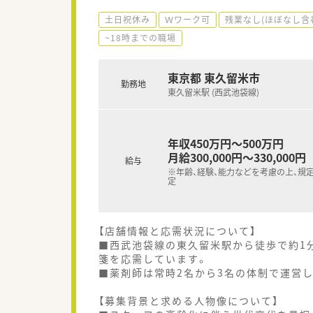
土日祝休み
Ｗワーク可
残業なし(ほぼなし含
~18時までの職場
東京都 東久留米市
勤務地
東久留米駅 (西武池袋線)
年収450万円～500万円
月給300,000円～330,000円
給与
※年齢、経験、能力などを考慮の上、規
定
【店舗情報と応需状況について】
■西武池袋線の東久留米駅から徒歩で約1分
箋を応需しています。
■薬剤師は常時2名から3名の体制で運営
【募集背景と求める人物像について】