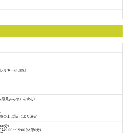
アレルギー科、眼科
名
取得見込みの方を含む）
円
考慮の上、規定により決定
60分）
9:00～15:00（休憩0分）