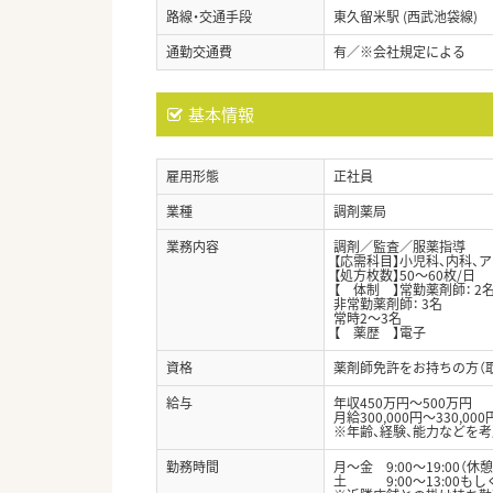
路線・交通手段
東久留米駅 (西武池袋線)
通勤交通費
有／※会社規定による
基本情報
雇用形態
正社員
業種
調剤薬局
業務内容
調剤／監査／服薬指導
【応需科目】小児科、内科、
【処方枚数】50～60枚/日
【 体制 】常勤薬剤師： 2
非常勤薬剤師： 3名
常時2～3名
【 薬歴 】電子
資格
薬剤師免許をお持ちの方（
給与
年収450万円～500万円
月給300,000円～330,000
※年齢、経験、能力などを
勤務時間
月～金 9:00～19:00（休憩
土 9:00～13:00もしくは