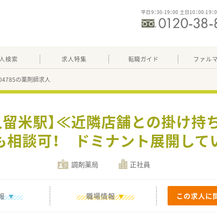
平日9：30-19：00 土日10：00-19：
人検索
求人特集
転職ガイド
ファル
704785の薬剤師求人
久留米駅】≪近隣店舗との掛け
も相談可！ ドミナント展開して
調剤薬局
正社員
報
職場情報
この求人に