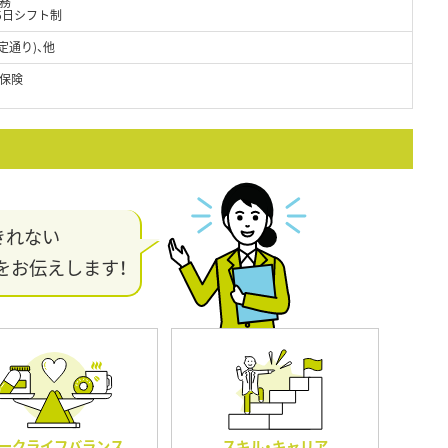
務
5日シフト制
定通り)、他
保険
きれない
をお伝えします！
ークライフバランス
スキル・キャリア