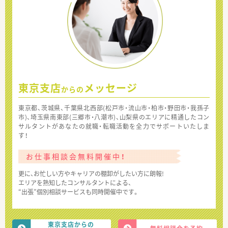
東京支店
メッセージ
からの
東京都、茨城県、千葉県北西部(松戸市・流山市・柏市・野田市・我孫子
市)、埼玉県南東部(三郷市・八潮市)、山梨県のエリアに精通したコン
サルタントがあなたの就職・転職活動を全力でサポートいたしま
す！
お仕事相談会無料開催中！
更に、お忙しい方やキャリアの棚卸がしたい方に朗報!
エリアを熟知したコンサルタントによる、
“出張”個別相談サービスも同時開催中です。
東京支店からの