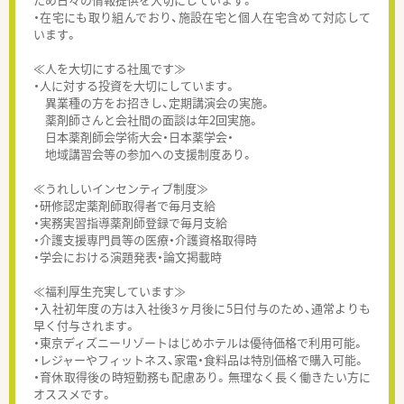
・在宅にも取り組んでおり、施設在宅と個人在宅含めて対応して
います。
≪人を大切にする社風です≫
・人に対する投資を大切にしています。
異業種の方をお招きし、定期講演会の実施。
薬剤師さんと会社間の面談は年2回実施。
日本薬剤師会学術大会・日本薬学会・
地域講習会等の参加への支援制度あり。
≪うれしいインセンティブ制度≫
・研修認定薬剤師取得者で毎月支給
・実務実習指導薬剤師登録で毎月支給
・介護支援専門員等の医療・介護資格取得時
・学会における演題発表・論文掲載時
≪福利厚生充実しています≫
・入社初年度の方は入社後3ヶ月後に5日付与のため、通常よりも
早く付与されます。
・東京ディズニーリゾートはじめホテルは優待価格で利用可能。
・レジャーやフィットネス、家電・食料品は特別価格で購入可能。
・育休取得後の時短勤務も配慮あり。無理なく長く働きたい方に
オススメです。