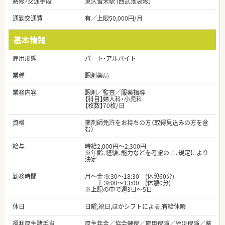
路線・交通手段
東久留米駅 (西武池袋線)
通勤交通費
有／上限50,000円/月
基本情報
雇用形態
パート・アルバイト
業種
調剤薬局
業務内容
調剤／監査／服薬指導
【科目】婦人科・小児科
【枚数】70枚/日
資格
薬剤師免許をお持ちの方（取得見込みの方を含
む）
給与
時給2,000円～2,300円
※年齢、経験、能力などを考慮の上、規定により
決定
勤務時間
月～金：9:30～18:30 (休憩60分)
土：9:00～13:00 (休憩0分)
※上記の中で週3日～5日
休日
日曜,祝日,ほかシフトによる,有給休暇
福利厚生諸手当
厚生年金／協会健保／雇用保険／労災保険／薬