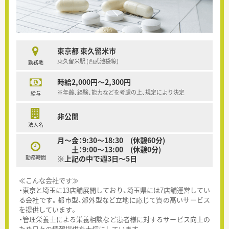
東京都 東久留米市
東久留米駅 (西武池袋線)
勤務地
時給2,000円～2,300円
※年齢、経験、能力などを考慮の上、規定により決定
給与
非公開
法人名
月～金：9:30～18:30 (休憩60分)
土：9:00～13:00 (休憩0分)
勤務時間
※上記の中で週3日～5日
≪こんな会社です≫
・東京と埼玉に13店舗展開しており、埼玉県には7店舗運営してい
る会社です。都市型、郊外型など立地に応じて質の高いサービス
を提供しています。
・管理栄養士による栄養相談など患者様に対するサービス向上の
ため日々の情報提供を大切にしています。