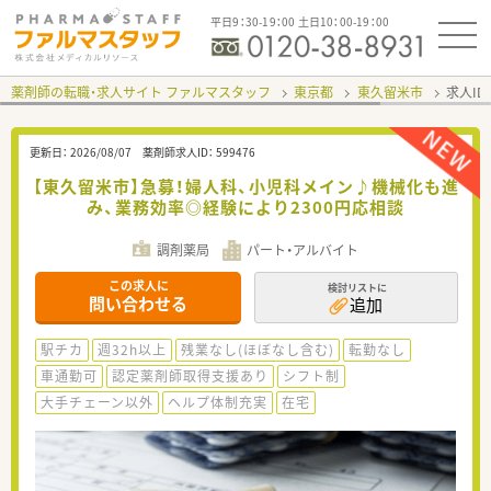
平日9：30-19：00 土日10：00-19：00
薬剤師の転職・求人サイト ファルマスタッフ
東京都
東久留米市
求人ID
更新日：
2026/08/07
薬剤師求人ID：
599476
【東久留米市】急募！婦人科、小児科メイン♪機械化も進
み、業務効率◎経験により2300円応相談
調剤薬局
パート・アルバイト
この求人に
検討リストに
問い合わせる
追加
駅チカ
週32h以上
残業なし(ほぼなし含む)
転勤なし
車通勤可
認定薬剤師取得支援あり
シフト制
大手チェーン以外
ヘルプ体制充実
在宅