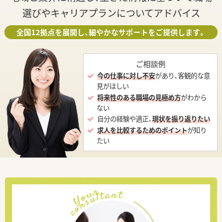
選びやキャリアプランについてアドバイス
全国12拠点を展開し、細やかなサポートをご提供します。
ご相談例
今の仕事に対し不安
があり、客観的な意
見がほしい
将来性のある職場の見極め方
がわから
ない
自分の経験や適正、
現状を振り返りたい
求人を比較するためのポイント
が知り
たい