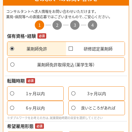
コンサルタントへ求人情報をお問い合わせいただけます。
薬局・病院等への直接応募ではございませんので、ご安心ください。
1
2
3
4
保有資格・経験
必須
薬剤師免許
研修認定薬剤師
薬剤師免許取得見込（薬学生等）
転職時期
必須
1ヶ月以内
3ヶ月以内
6ヶ月以内
良いところがあれば
※ダブルワークをお考えの方は、就業開始時期の目安を選択してください
希望雇用形態
必須