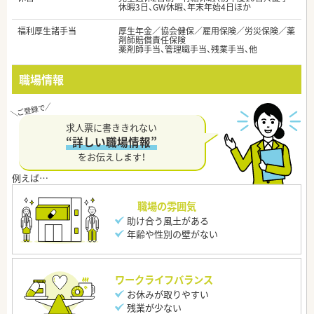
休暇3日、GW休暇、年末年始4日ほか
福利厚生諸手当
厚生年金／協会健保／雇用保険／労災保険／薬
剤師賠償責任保険
薬剤師手当、管理職手当、残業手当、他
職場情報
求人票に書ききれない
“詳しい職場情報”
をお伝えします！
職場の雰囲気
助け合う風土がある
年齢や性別の壁がない
ワークライフバランス
お休みが取りやすい
残業が少ない