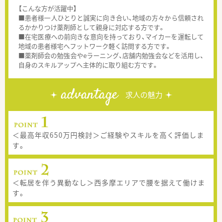
【こんな方が活躍中】
■患者様一人ひとりと誠実に向き合い、地域の方々から信頼され
るかかりつけ薬剤師として親身に対応する方です。
■在宅医療への前向きな意向を持っており、マイカーを運転して
地域の患者様宅へフットワーク軽く訪問する方です。
■薬剤師会の勉強会やeラーニング、店舗内勉強会などを活用し、
自身のスキルアップへ主体的に取り組む方です。
advantage
求人の魅力
＜最高年収650万円検討＞ご経験やスキルを高く評価しま
す。
＜転居を伴う異動なし＞西多摩エリアで腰を据えて働けま
す。