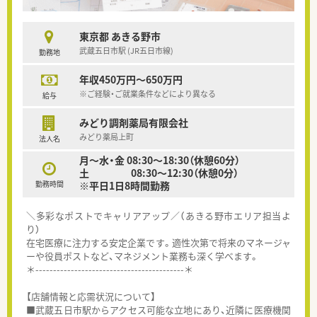
東京都 あきる野市
武蔵五日市駅 (JR五日市線)
勤務地
年収450万円～650万円
※ご経験・ご就業条件などにより異なる
給与
みどり調剤薬局有限会社
みどり薬局上町
法人名
月～水・金 08:30～18:30（休憩60分）
土 08:30～12:30（休憩0分）
勤務時間
※平日1日8時間勤務
＼多彩なポストでキャリアアップ／（あきる野市エリア担当よ
り）
在宅医療に注力する安定企業です。適性次第で将来のマネージャ
ーや役員ポストなど、マネジメント業務も深く学べます。
＊------------------------------------------＊
【店舗情報と応需状況について】
■武蔵五日市駅からアクセス可能な立地にあり、近隣に医療機関