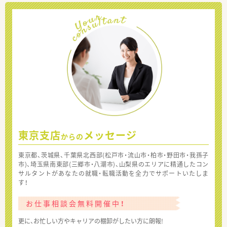
東京支店
メッセージ
からの
東京都、茨城県、千葉県北西部(松戸市・流山市・柏市・野田市・我孫子
市)、埼玉県南東部(三郷市・八潮市)、山梨県のエリアに精通したコン
サルタントがあなたの就職・転職活動を全力でサポートいたしま
す！
お仕事相談会無料開催中！
更に、お忙しい方やキャリアの棚卸がしたい方に朗報!