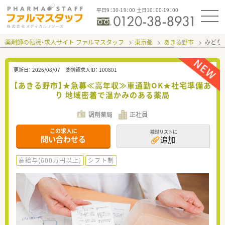
平日9：30-19：00 土日10：00-19：00
薬剤師の転職・求人サイト ファルマスタッフ
東京都
あきる野市
みどり
更新日：
2026/08/07
薬剤師求人ID：
100801
【あきる野市】★急募≪高年収≫車通勤OK★社宅準備あ
り 地域密着で温かみのある薬局
調剤薬局
正社員
この求人に
検討リストに
問い合わせる
追加
高給与(600万円以上)
シフト制