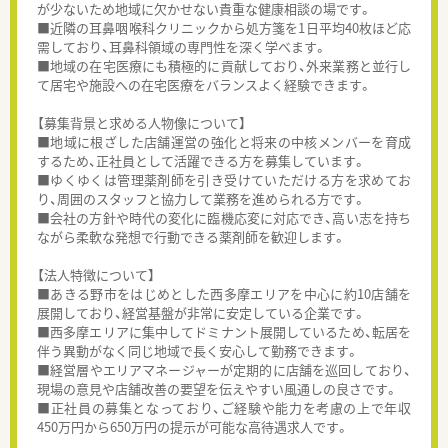
が少ないため地域に欠かせない貴重な健康相談の場です。
■近隣の耳鼻咽喉科クリニックから処方箋を1日平均40枚ほど応
需しており、耳鼻科領域の専門性を深く学べます。
■地域の在宅医療にも積極的に貢献しており、外来業務と並行し
て居宅や施設への在宅医療をバランスよく経験できます。
【募集背景と求める人物像について】
■地域に根ざした店舗運営の強化と将来の中核メンバーを育成
するため、正社員として活躍できる方を募集しています。
■ゆくゆくは管理薬剤師を引き受けていただける方を求めてお
り、周囲のスタッフと協力して業務を進められる方です。
■会社の方針や時代の変化に臨機応変に対応でき、高い志を持ち
ながら柔軟な発想で行動できる薬剤師を歓迎します。
【法人特徴について】
■あきる野市をはじめとした西多摩エリアを中心に約10店舗を
展開しており、経営基盤が非常に安定している企業です。
■西多摩エリアに集中してドミナント展開しているため、転居を
伴う異動がなく同じ地域で長く安心して勤務できます。
■経営層やエリアマネージャーが定期的に店舗を巡回しており、
現場の意見や店舗改善の要望を伝えやすい風通しの良さです。
■正社員の募集となっており、ご経験や能力を考慮の上で年収
450万円から650万円の提示が可能な高待遇求人です。