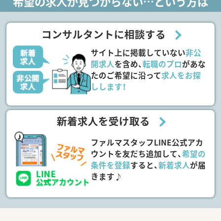
希望の求人が見つからない…という方は
コンサルタントに相談する
サイト上に掲載していない
非公
開求人
を含め、
転職のプロ
があな
たのご希望に沿って
求人をお探
しします！
新着求人を受け取る
ファルマスタッフLINE公式アカ
ウントを友だち追加して、
希望の
条件を登録
すると、
新着求人
が届
きます♪