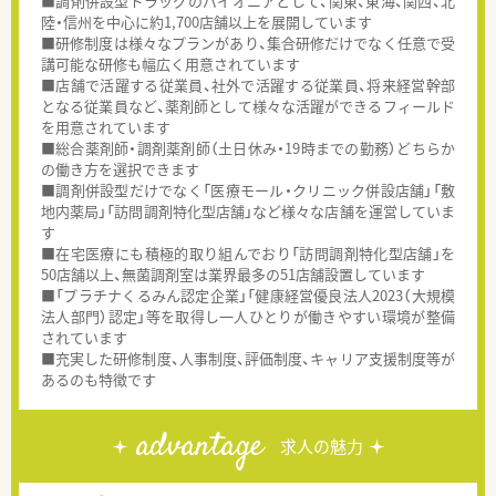
■調剤併設型ドラッグのパイオニアとして、関東、東海、関西、北
陸・信州を中心に約1,700店舗以上を展開しています
■研修制度は様々なプランがあり、集合研修だけでなく任意で受
講可能な研修も幅広く用意されています
■店舗で活躍する従業員、社外で活躍する従業員、将来経営幹部
となる従業員など、薬剤師として様々な活躍ができるフィールド
を用意されています
■総合薬剤師・調剤薬剤師（土日休み・19時までの勤務）どちらか
の働き方を選択できます
■調剤併設型だけでなく「医療モール・クリニック併設店舗」「敷
地内薬局」「訪問調剤特化型店舗」など様々な店舗を運営していま
す
■在宅医療にも積極的取り組んでおり「訪問調剤特化型店舗」を
50店舗以上、無菌調剤室は業界最多の51店舗設置しています
■「プラチナくるみん認定企業」「健康経営優良法人2023（大規模
法人部門）認定」等を取得し一人ひとりが働きやすい環境が整備
されています
■充実した研修制度、人事制度、評価制度、キャリア支援制度等が
あるのも特徴です
advantage
求人の魅力