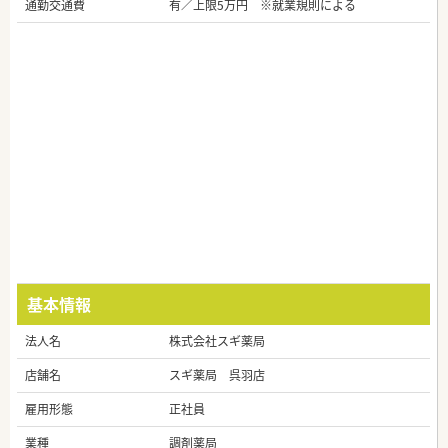
通勤交通費
有／上限5万円 ※就業規則による
基本情報
法人名
株式会社スギ薬局
店舗名
スギ薬局 呉羽店
雇用形態
正社員
業種
調剤薬局