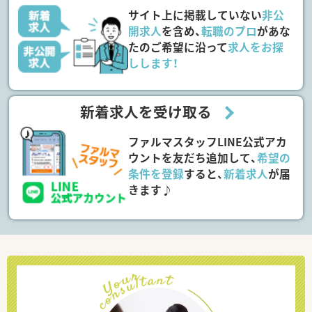
サイト上に掲載していない
非公
開求人
を含め、
転職のプロ
があな
たのご希望に沿って
求人をお探
しします！
新着求人を受け取る
ファルマスタッフLINE公式アカ
ウントを友だち追加して、
希望の
条件を登録
すると、
新着求人
が届
きます♪