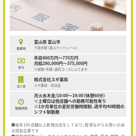
富山県 富山市
下奥井駅 (富山ライトレール)
勤務地
年収400万円～770万円
月給280,000円～375,000円
給与
※経験・年齢・選択コースによります
株式会社スギ薬局
スギ薬局 呉羽店
法人名
月火水木金/10:00～19:00（休憩60分）
※土曜日は他店舗への勤務可能性有り
※1か月単位の変形労働時間制、週平均40時間の
勤務時間
シフト制勤務
■毎年100 店舗以上新規出店をしており、堅実ながらも勢いのあ
る成長企業です