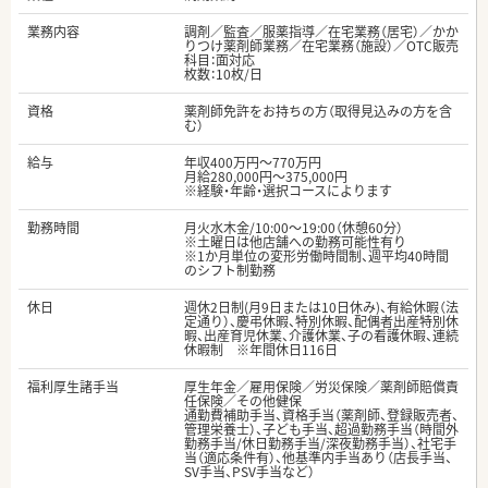
業務内容
調剤／監査／服薬指導／在宅業務（居宅）／かか
りつけ薬剤師業務／在宅業務（施設）／OTC販売
科目：面対応
枚数：10枚/日
資格
薬剤師免許をお持ちの方（取得見込みの方を含
む）
給与
年収400万円～770万円
月給280,000円～375,000円
※経験・年齢・選択コースによります
勤務時間
月火水木金/10:00～19:00（休憩60分）
※土曜日は他店舗への勤務可能性有り
※1か月単位の変形労働時間制、週平均40時間
のシフト制勤務
休日
週休2日制(月9日または10日休み)、有給休暇（法
定通り）、慶弔休暇、特別休暇、配偶者出産特別休
暇、出産育児休業、介護休業、子の看護休暇、連続
休暇制 ※年間休日116日
福利厚生諸手当
厚生年金／雇用保険／労災保険／薬剤師賠償責
任保険／その他健保
通勤費補助手当、資格手当（薬剤師、登録販売者、
管理栄養士）、子ども手当、超過勤務手当（時間外
勤務手当/休日勤務手当/深夜勤務手当）、社宅手
当（適応条件有）、他基準内手当あり（店長手当、
SV手当、PSV手当など）