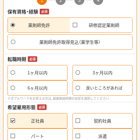
1
2
3
4
保有資格・経験
必須
薬剤師免許
研修認定薬剤師
薬剤師免許取得見込（薬学生等）
転職時期
必須
1ヶ月以内
3ヶ月以内
6ヶ月以内
良いところがあれば
※ダブルワークをお考えの方は、就業開始時期の目安を選択してください
希望雇用形態
必須
正社員
契約社員
パート
派遣