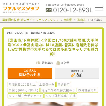
平日9：30-19：00 土日10：00-19：00
薬剤師の転職・求人サイト ファルマスタッフ
富山県
富山市
スギ薬局 
更新日：
2026/07/30
薬剤師求人ID：
608795
【富山市/下奥井駅】＜全国に1,700店舗を展開/大手併
設DGS＞●富山県内には18店舗、着実に店舗数を伸ば
し安定性抜群◎大手ならではの多彩なキャリアも魅力
的！
調剤薬局
正社員
この求人に
検討リストに
問い合わせる
追加
年間休日120日以上
土日祝休み
車通勤可
高給与(600万円以上)
認定薬剤師取得支援あり
教育制度あり
シフト制
大手チェーン
ヘルプ体制充実
在宅