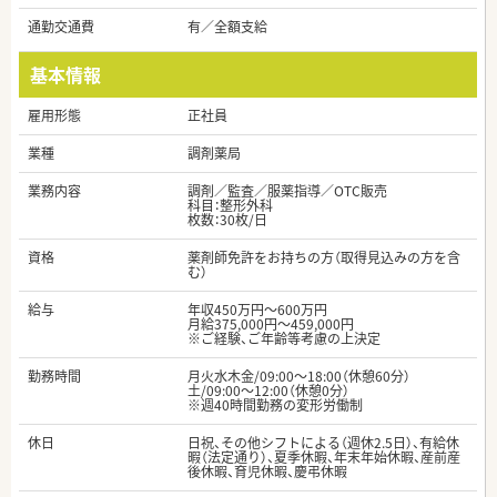
通勤交通費
有／全額支給
基本情報
雇用形態
正社員
業種
調剤薬局
業務内容
調剤／監査／服薬指導／OTC販売
科目：整形外科
枚数：30枚/日
資格
薬剤師免許をお持ちの方（取得見込みの方を含
む）
給与
年収450万円～600万円
月給375,000円～459,000円
※ご経験、ご年齢等考慮の上決定
勤務時間
月火水木金/09:00～18:00（休憩60分）
土/09:00～12:00（休憩0分）
※週40時間勤務の変形労働制
休日
日祝、その他シフトによる（週休2.5日）、有給休
暇（法定通り）、夏季休暇、年末年始休暇、産前産
後休暇、育児休暇、慶弔休暇