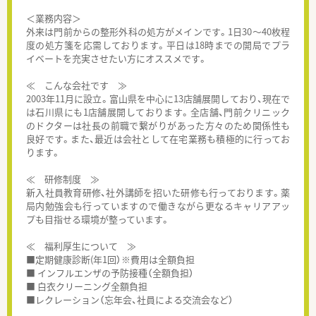
＜業務内容＞
外来は門前からの整形外科の処方がメインです。1日30～40枚程
度の処方箋を応需しております。平日は18時までの開局でプラ
イベートを充実させたい方にオススメです。
≪ こんな会社です ≫
2003年11月に設立。富山県を中心に13店舗展開しており、現在で
は石川県にも1店舗展開しております。全店舗、門前クリニック
のドクターは社長の前職で繋がりがあった方々のため関係性も
良好です。また、最近は会社として在宅業務も積極的に行ってお
ります。
≪ 研修制度 ≫
新入社員教育研修、社外講師を招いた研修も行っております。薬
局内勉強会も行っていますので働きながら更なるキャリアアッ
プも目指せる環境が整っています。
≪ 福利厚生について ≫
■定期健康診断(年1回）※費用は全額負担
■ インフルエンザの予防接種（全額負担）
■ 白衣クリーニング全額負担
■レクレーション（忘年会、社員による交流会など）