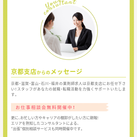
京都支店
メッセージ
からの
京都・滋賀・富山・石川・福井の薬剤師求人は京都支店にお任せ下さ
い！スタッフがあなたの就職・転職活動を力強くサポートいたしま
す。
お仕事相談会無料開催中！
更に、お忙しい方やキャリアの棚卸がしたい方に朗報!
エリアを熟知したコンサルタントによる、
“出張”個別相談サービスも同時開催中です。