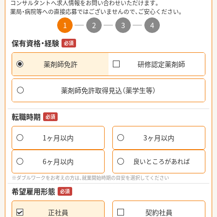
コンサルタントへ求人情報をお問い合わせいただけます。
薬局・病院等への直接応募ではございませんので、ご安心ください。
1
2
3
4
保有資格・経験
必須
薬剤師免許
研修認定薬剤師
薬剤師免許取得見込（薬学生等）
転職時期
必須
1ヶ月以内
3ヶ月以内
6ヶ月以内
良いところがあれば
※ダブルワークをお考えの方は、就業開始時期の目安を選択してください
希望雇用形態
必須
正社員
契約社員