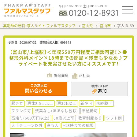
平日9：30-19：00 土日10：00-19：00
薬剤師の転職・求人サイト ファルマスタッフ
富山県
富山市
求人ID：69
更新日：
2026/07/31
薬剤師求人ID：
699848
【富山市/上堀駅】＜年収550万円程度ご相談可能！＞●
整形外科メイン×18時までの開局×残業も少なめ♪プ
ライベートを充実させたい方にオススメです！
調剤薬局
正社員
この求人に
検討リストに
問い合わせる
追加
駅チカ
週休2.5日以上
週32h以上
新卒可
未経験可
ブランク可
残業なし(ほぼなし含む)
車通勤可
高給与(600万円以上)
60歳以上可
教育制度あり
シフト制
大手チェーン以外
高収入
~18時までの職場