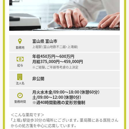
富山県 富山市
上堀駅 (富山地鉄不二越・上滝線)
勤務地
年収450万円～600万円
月給375,000円～459,000円
給与
※ご経験、ご年齢等考慮の上決定
非公開
法人名
月火水木金/09:00～18:00（休憩60分）
土/09:00～12:00（休憩0分）
勤務時間
※週40時間勤務の変形労働制
＜こんな薬局です＞
「上堀」駅徒歩10分の場所にございます。薬局隣にある医院さん
からの処方箋を中心に応需しています。