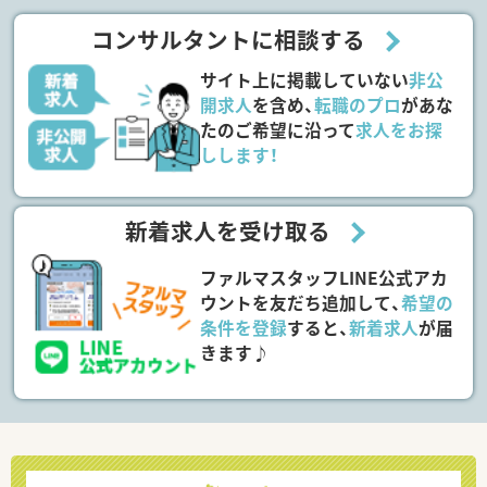
コンサルタントに相談する
サイト上に掲載していない
非公
開求人
を含め、
転職のプロ
があな
たのご希望に沿って
求人をお探
しします！
新着求人を受け取る
ファルマスタッフLINE公式アカ
ウントを友だち追加して、
希望の
条件を登録
すると、
新着求人
が届
きます♪