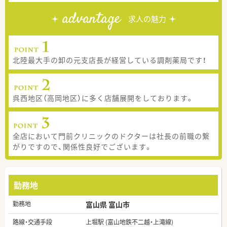
advantage
求人の魅力
北陸最大手の卸の元支店長が経営している調剤薬局です！
呉西地区（高岡地区）に多く店舗展開をしております。
全店において門前クリニックのドクターは社長の前職の繋
がりですので、関係性良好でございます。
勤務地
勤務地
富山県 富山市
路線・交通手段
上堀駅 (富山地鉄不二越・上滝線)