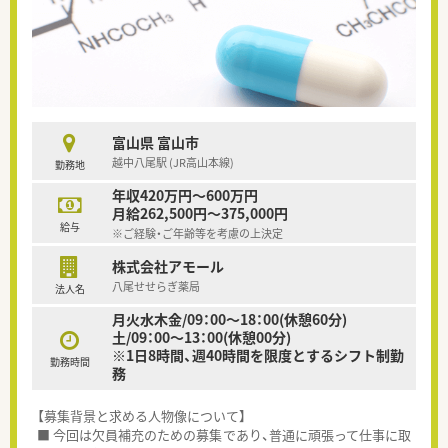
富山県 富山市
越中八尾駅 (JR高山本線)
勤務地
年収420万円～600万円
月給262,500円～375,000円
給与
※ご経験・ご年齢等を考慮の上決定
株式会社アモール
八尾せせらぎ薬局
法人名
月火水木金/09：00～18：00(休憩60分)
土/09：00～13：00(休憩00分)
※1日8時間、週40時間を限度とするシフト制勤
勤務時間
務
【募集背景と求める人物像について】
■ 今回は欠員補充のための募集であり、普通に頑張って仕事に取