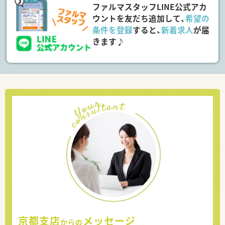
ファルマスタッフLINE公式アカ
ウントを友だち追加して、
希望の
条件を登録
すると、
新着求人
が届
きます♪
京都支店
メッセージ
からの