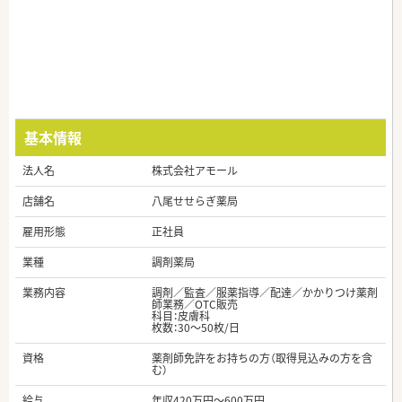
基本情報
法人名
株式会社アモール
店舗名
八尾せせらぎ薬局
雇用形態
正社員
業種
調剤薬局
業務内容
調剤／監査／服薬指導／配達／かかりつけ薬剤
師業務／OTC販売
科目：皮膚科
枚数：30～50枚/日
資格
薬剤師免許をお持ちの方（取得見込みの方を含
む）
給与
年収420万円～600万円