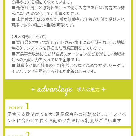
り組める方を幅広く求めています。
■ 最低限、周囲と協調性をもって働ける方であれば、内定率が非
常に高いため安心してご応募ください。
■ 未経験の方は35歳まで、薬局経験者は年齢応相談で受け入れ
可能であり、幅広い相談が可能です。
【法人特徴について】
■ 富山県を本社に富山・石川・東京・埼玉に28店舗を展開し、地域
包括ケアシステムを見据えた事業展開をしています。
■ 薬局事業以外にも訪問看護ステーションなどを運営し、地域社
会への貢献に力を入れている企業です。
■ 離職率が低く社員の平均年齢は43歳と高めですが、ワークラ
イフバランスを重視する社風が定着の理由です。
advantage
求人の魅力
子育て支援制度も充実！延長保育料の補助など、ライフイベ
ントに合わせて長くお勤めいただける制度がございます