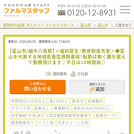
平日9：30-19：00 土日10：00-19：00
薬剤師の転職・求人サイト ファルマスタッフ
富山県
富山市
八尾せせら
更新日：
2026/06/25
薬剤師求人ID：
718010
【富山市/越中八尾駅】＜福利厚生・教育制度充実＞●富
山を代表する地域密着型調剤薬局！転勤は無く腰を据え
て勤務頂けます♪平日は18時閉局◎
調剤薬局
正社員
この求人に
検討リストに
問い合わせる
追加
年間休日120日以上
週32h以上
新卒可
未経験可
ブランク可
転勤なし
車通勤可
高給与(600万円以上)
住宅補助(手当)あり
認定薬剤師取得支援あり
新規オープン
教育制度あり
シフト制
大手チェーン以外