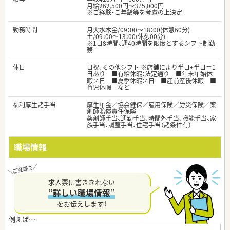
月給262,500円～375,000円
※ご経験・ご年齢等を考慮の上決定
勤務時間
月火水木金/09：00～18：00(休憩60分)
土/09：00～13：00(休憩00分)
※1日8時間、週40時間を限度とするシフト制勤
務
休日
日祝、その他シフト ※店舗により半日+半日＝1
日あり ■有給休暇：法定通り ■年末年始休
暇：4日 ■夏季休暇：4日 ■産前産後休暇 ■
育児休暇 など
福利厚生諸手当
厚生年金／協会健保／雇用保険／労災保険／薬
剤師賠償責任保険
薬剤師手当、通勤手当、時間外手当、職能手当、家
族手当、調整手当、住宅手当（諸条件有）
職場情報
求人票に書ききれない
“詳しい職場情報”
をお伝えします！