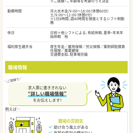
※ご経験・ご年齢等を考慮のうえ決定
勤務時間
月火水木金/9：00～18：00（休憩60分）
土/9：00～12：00（休憩0分）
※1日8時間、週40時間を限度とするシフト制勤
務
休日
日祝＋他シフトによる、有給休暇、夏季・年末年
始休暇 他
福利厚生諸手当
厚生年金／雇用保険／労災保険／薬剤師賠償責
任保険／薬業健保
交通費支給、駐車場完備
職場情報
求人票に書ききれない
“詳しい職場情報”
をお伝えします！
職場の雰囲気
助け合う風土がある
年齢や性別の壁がない