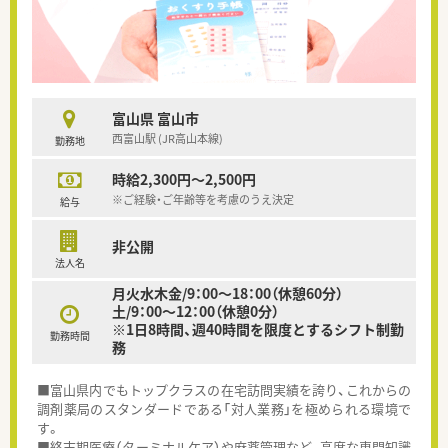
富山県 富山市
西富山駅 (JR高山本線)
勤務地
時給2,300円～2,500円
※ご経験・ご年齢等を考慮のうえ決定
給与
非公開
法人名
月火水木金/9：00～18：00（休憩60分）
土/9：00～12：00（休憩0分）
※1日8時間、週40時間を限度とするシフト制勤
勤務時間
務
■富山県内でもトップクラスの在宅訪問実績を誇り、これからの
調剤薬局のスタンダードである「対人業務」を極められる環境で
す。
■終末期医療（ターミナルケア）や麻薬管理など、高度な専門知識