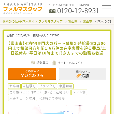
平日9：30-19：00 土日10：00-19：00
薬剤師の転職・求人サイト ファルマスタッフ
富山県
富山市
求人ID：71
更新日：
2026/07/24
薬剤師求人ID：
717460
【富山市】≪在宅専門店のパート募集≫時給最大2,500
円まで相談可◎年間1.6万件の在宅実績を誇る薬局/土
日祝休み・平日は18時まで◎夕方までの勤務も歓迎
調剤薬局
パート・アルバイト
この求人に
検討リストに
問い合わせる
追加
新卒可
未経験可
ブランク可
車通勤可
高時給(2,500円以上)
寮・借上社宅あり
シフト制
大手チェーン以外
~18時までの職場