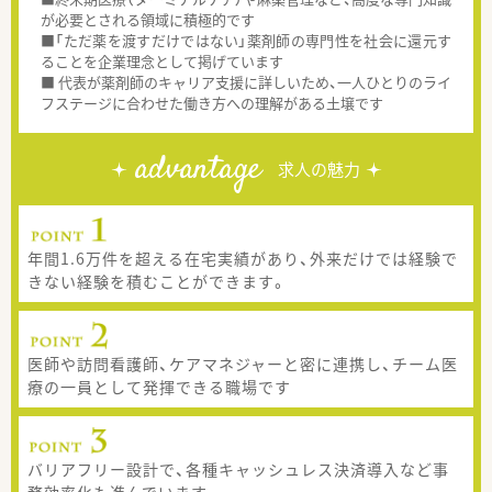
が必要とされる領域に積極的です
■「ただ薬を渡すだけではない」薬剤師の専門性を社会に還元す
ることを企業理念として掲げています
■ 代表が薬剤師のキャリア支援に詳しいため、一人ひとりのライ
フステージに合わせた働き方への理解がある土壌です
advantage
求人の魅力
年間1.6万件を超える在宅実績があり、外来だけでは経験で
きない経験を積むことができます。
医師や訪問看護師、ケアマネジャーと密に連携し、チーム医
療の一員として発揮できる職場です
バリアフリー設計で、各種キャッシュレス決済導入など事
務効率化も進んでいます。