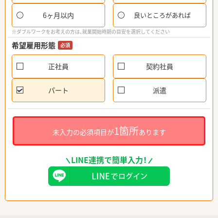
6ヶ月以内
良いところがあれば
※ダブルワークをお考えの方は、就業開始時期の目安を選択してください
希望雇用形態
必須
正社員
契約社員
パート
派遣
1箇所
未入力の必須項目が
あります
LINE連携で簡単入力！