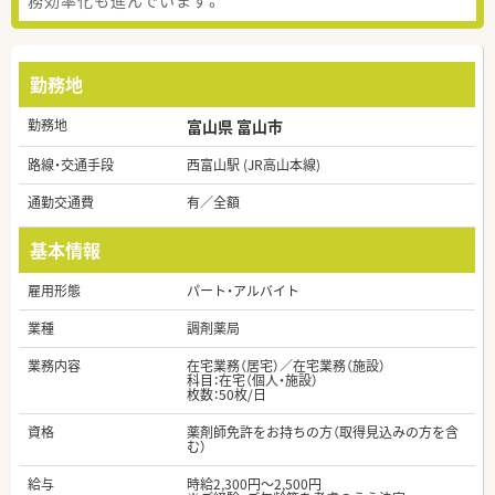
勤務地
勤務地
富山県 富山市
路線・交通手段
西富山駅 (JR高山本線)
通勤交通費
有／全額
基本情報
雇用形態
パート・アルバイト
業種
調剤薬局
業務内容
在宅業務（居宅）／在宅業務（施設）
科目：在宅（個人・施設）
枚数：50枚/日
資格
薬剤師免許をお持ちの方（取得見込みの方を含
む）
給与
時給2,300円～2,500円