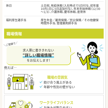
休日
土日祝、有給休暇（入社時点で5日付与、初年度
10月1日に5日追加付与）、年末年始休暇（12/30
～1/3）、介護休暇、慶弔休暇、産育休
福利厚生諸手当
厚生年金／雇用保険／労災保険／その他健保
時間外手当、管理薬剤師手当
職場情報
求人票に書ききれない
“詳しい職場情報”
をお伝えします！
職場の雰囲気
助け合う風土がある
年齢や性別の壁がない
ワークライフバランス
お休みが取りやすい