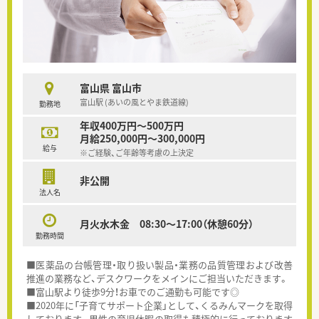
富山県 富山市
富山駅 (あいの風とやま鉄道線)
勤務地
年収400万円～500万円
月給250,000円～300,000円
給与
※ご経験、ご年齢等考慮の上決定
非公開
法人名
月火水木金 08:30～17:00（休憩60分）
勤務時間
■医薬品の台帳管理・取り扱い製品・業務の品質管理および改善
推進の業務など、デスクワークをメインにご担当いただきます。
■富山駅より徒歩9分！お車でのご通勤も可能です◎
■2020年に「子育てサポート企業」として、くるみんマークを取得
しております。男性の育児休暇の取得も積極的に行っております