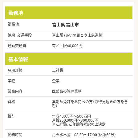
勤務地
勤務地
富山県 富山市
路線・交通手段
富山駅 (あいの風とやま鉄道線)
通勤交通費
有／上限40,000円
基本情報
雇用形態
正社員
業種
企業
業務内容
医薬品の管理業務
資格
薬剤師免許をお持ちの方（取得見込みの方を含
む）
給与
年収400万円～500万円
月給250,000円～300,000円
※ご経験、ご年齢等考慮の上決定
勤務時間
月火水木金 08:30～17:00（休憩60分）