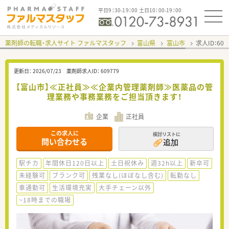
平日9：30-19：00 土日10：00-19：00
薬剤師の転職・求人サイト ファルマスタッフ
富山県
富山市
求人ID：60
更新日：
2026/07/23
薬剤師求人ID：
609779
【富山市】≪正社員≫≪企業内管理薬剤師≫医薬品の管
理業務や事務業務をご担当頂きます！
企業
正社員
この求人に
検討リストに
問い合わせる
追加
駅チカ
年間休日120日以上
土日祝休み
週32h以上
新卒可
未経験可
ブランク可
残業なし(ほぼなし含む)
転勤なし
車通勤可
生活環境充実
大手チェーン以外
~18時までの職場