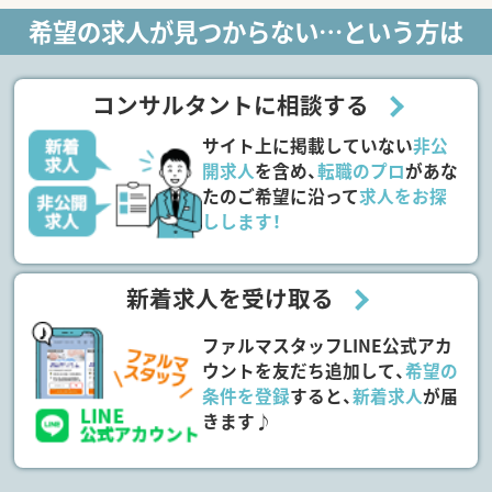
希望の求人が見つからない…という方は
コンサルタントに相談する
サイト上に掲載していない
非公
開求人
を含め、
転職のプロ
があな
たのご希望に沿って
求人をお探
しします！
新着求人を受け取る
ファルマスタッフLINE公式アカ
ウントを友だち追加して、
希望の
条件を登録
すると、
新着求人
が届
きます♪