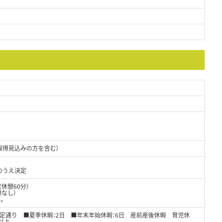
取得見込みの方を含む）
のうえ決定
0（休憩60分）
憩なし）
。
法定通り ■夏季休暇：2日 ■年末年始休暇：6日 産前産後休暇 育児休
以上