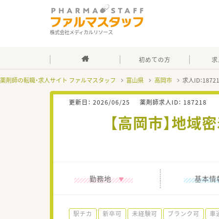
株式会社メディカルリソース
初めての方
求
薬剤師の転職・求人サイト ファルマスタッフ
富山県
高岡市
求人ID：187
更新日：
2026/06/25
薬剤師求人ID：
187218
【高岡市】地域
勤務地
基本情
駅チカ
新卒可
未経験可
ブランク可
車