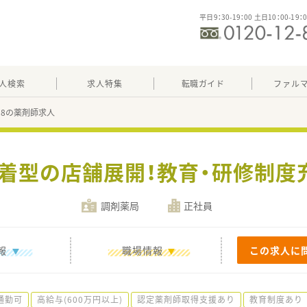
平日9：30-19：00 土日10：00-19：
人検索
求人特集
転職ガイド
ファル
218の薬剤師求人
密着型の店舗展開！教育・研修制度
調剤薬局
正社員
報
職場情報
この求人に
通勤可
高給与(600万円以上)
認定薬剤師取得支援あり
教育制度あり