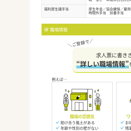
福利厚生諸手当
厚生年金／協会健保／雇用
時間外手当 扶養手当
職場情報
求人票に書き
“詳しい職場情報”
職場の雰囲気
ワ
助け合う風土がある
お
年齢や性別の壁がない
残