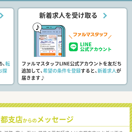
新着求人を受け取る
め、
転
ファルマスタッフLINE公式アカウントを友だち
お探
追加して、
希望の条件を登録
すると、
新着求人
が
届きます♪
京都支店
メッセージ
からの