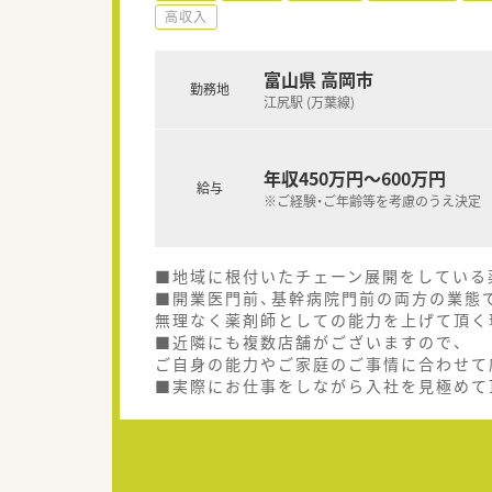
高収入
富山県 高岡市
勤務地
江尻駅 (万葉線)
年収450万円～600万円
給与
※ご経験・ご年齢等を考慮のうえ決定
■地域に根付いたチェーン展開をしている
■開業医門前、基幹病院門前の両方の業態
無理なく薬剤師としての能力を上げて頂く
■近隣にも複数店舗がございますので、
ご自身の能力やご家庭のご事情に合わせて
■実際にお仕事をしながら入社を見極めて