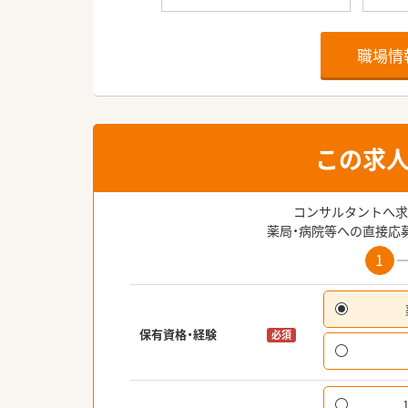
職場情
この求
コンサルタントへ求
薬局・病院等への直接応
1
保有資格・経験
必須