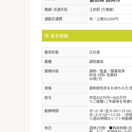
路線・交通手段
江尻駅 (万葉線)
通勤交通費
有／上限50,000円
基本情報
雇用形態
正社員
業種
調剤薬局
業務内容
調剤／監査／服薬指導
科目：内科・耳鼻科
80枚/日
資格
薬剤師免許をお持ちの方（
給与
年収450万円～600万円
※ご経験・ご年齢等を考慮
勤務時間
月・火・木・金/9：00～19：0
水・土/9：00～13：00 （休
※週40時間のシフト制勤務
休日
週休2日制 ■有給休暇：
暇 など 年間休日120日