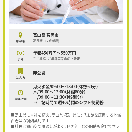
富山県 高岡市
高岡駅 (JR城端線)
勤務地
年収450万円～550万円
※ご経験、ご年齢等考慮の上決定
給与
非公開
法人名
月火水金/09:00～18:00（休憩60分）
木/09:00～17:00（休憩60分）
土/09:00～12:30（休憩0分）
勤務時間
※上記時間で週40時間のシフト制勤務
■富山県に本社を構え、富山県・石川県に計7店舗を展開する地域
密着型の調剤薬局です
■社長は卸出身で風通しがよく、ドクターとの関係も良好です♪