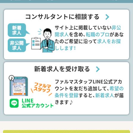
コンサルタントに相談する
サイト上に掲載していない
非公
開求人
を含め、
転職のプロ
があな
たのご希望に沿って
求人をお探
しします！
新着求人を受け取る
ファルマスタッフLINE公式アカ
ウントを友だち追加して、
希望の
条件を登録
すると、
新着求人
が届
きます♪