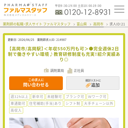
平日9：30-19：00 土日10：00-19：00
薬剤師の転職・求人サイト ファルマスタッフ
富山県
高岡市
求人ID：21
更新日：
2026/06/25
薬剤師求人ID：
214987
【高岡市/高岡駅】＜年収550万円も可＞●完全週休2日
制で働きやすい環境♪教育研修制度も充実！紹介実績あ
り◎
調剤薬局
正社員
この求人に
検討リストに
問い合わせる
追加
週32h以上
新卒可
未経験可
ブランク可
Ｗワーク可
車通勤可
住宅補助(手当)あり
シフト制
大手チェーン以外
高収入