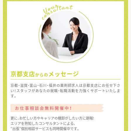
京都支店
メッセージ
からの
京都・滋賀・富山・石川・福井の薬剤師求人は京都支店にお任せ下さ
い！スタッフがあなたの就職・転職活動を力強くサポートいたしま
す。
お仕事相談会無料開催中！
更に、お忙しい方やキャリアの棚卸がしたい方に朗報!
エリアを熟知したコンサルタントによる、
“出張”個別相談サービスも同時開催中です。