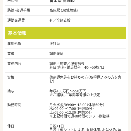
富山県 高岡市
路線・交通手段
高岡駅 (JR城端線)
通勤交通費
有／全額支給
基本情報
雇用形態
正社員
業種
調剤薬局
業務内容
調剤／監査／服薬指導
科目：内科・循環器科 40～50枚/日
資格
薬剤師免許をお持ちの方（取得見込みの方を含
む）
給与
年収450万円～550万円
※ご経験、ご年齢等考慮の上決定
勤務時間
月火水金/09:00～18:00（休憩60分）
木/09:00～17:00（休憩60分）
土/09:00～12:30（休憩0分）
※上記時間で週40時間のシフト制勤務
休日
日祝+1日
日祝＋他シフトによる、有給休暇、お盆休み、年