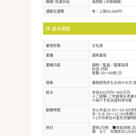
路線・交通手段
高岡駅 (JR城端線)
通勤交通費
有／上限50,000円
基本情報
雇用形態
正社員
業種
調剤薬局
業務内容
調剤／監査／服薬指導
科目：内科
枚数：30～40枚/日
資格
薬剤師免許をお持ちの方（
給与
年収450万円～600万円
※ご経験・ご年齢等を考慮
※紹介予定派遣利用可能
勤務時間
月火木金/8：30～18：00(休
水･土/8：30～12：30(休憩0
※1か月単位の変形労働時間
休日
週休2日制 ■有給休暇：
暇 など 年間休日120日