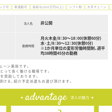
ンク可
車通勤可
高給与(600万円以上)
シフト制
大手チェーン
非公開
法人名
月火木金/8：30～18：00(休憩60分)
水･土/8：30～12：30(休憩0分)
勤務時間
※1か月単位の変形労働時間制、週平
均38時間45分の勤務
ェーン薬局です。
にとって長く働ける職場です。
とを奨励しております。
頂ける、紹介予定派遣もお選び頂けます。
advantage
求人の魅力