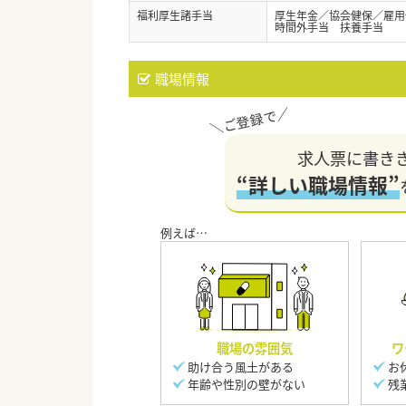
福利厚生諸手当
厚生年金／協会健保／雇用
時間外手当 扶養手当
職場情報
求人票に書き
“詳しい職場情報”
職場の雰囲気
ワ
助け合う風土がある
お
年齢や性別の壁がない
残