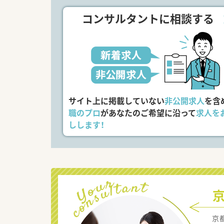
コンサルタントに相談する
サイト上に掲載していない
非公開求人
を含
職のプロ
があなたのご希望に沿って
求人を
しします！
京