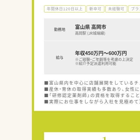
年間休日120日以上
新卒可
未経験可
ブラ
富山県 高岡市
勤務地
高岡駅 (JR城端線)
年収450万円～600万円
給与
※ご経験・ご年齢等を考慮の上決定
※紹介予定派遣利用可能
■富山県内を中心に店舗展開をしているチ
■産休・育休の取得実績も多数あり、女性
■「研修認定薬剤師」の資格を取得するこ
■実際にお仕事をしながら入社を見極めて