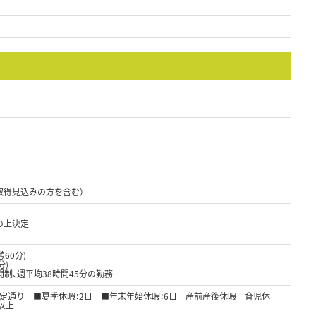
取得見込みの方を含む）
の上決定
憩60分)
分)
制、週平均38時間45分の勤務
法定通り ■夏季休暇：2日 ■年末年始休暇：6日 産前産後休暇 育児休
以上