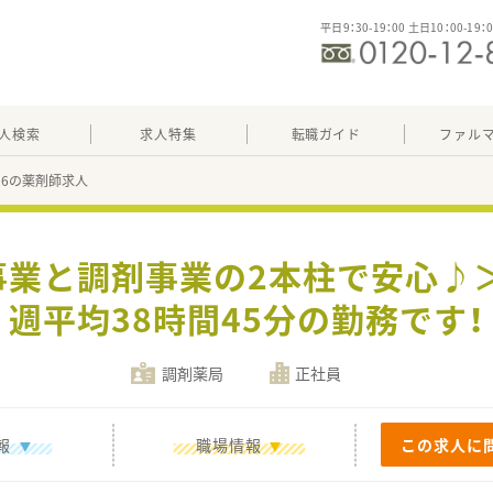
平日9：30-19：00 土日10：00-19：
人検索
求人特集
転職ガイド
ファル
326の薬剤師求人
事業と調剤事業の2本柱で安心♪＞
週平均38時間45分の勤務です！
調剤薬局
正社員
報
職場情報
この求人に