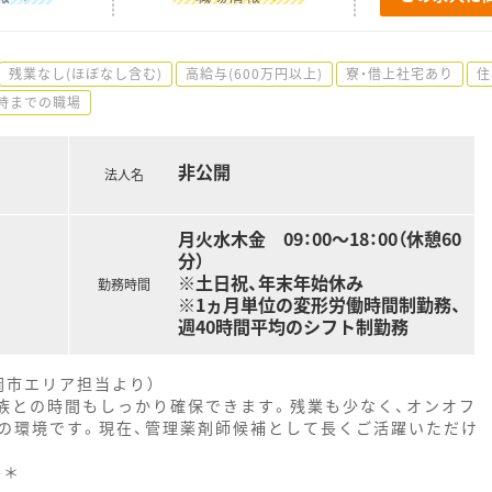
残業なし(ほぼなし含む)
高給与(600万円以上)
寮・借上社宅あり
住
8時までの職場
非公開
法人名
月火水木金 09：00～18：00（休憩60
分）
※土日祝、年末年始休み
勤務時間
※1ヵ月単位の変形労働時間制勤務、
週40時間平均のシフト制勤務
岡市エリア担当より）
家族との時間もしっかり確保できます。残業も少なく、オンオフ
の環境です。現在、管理薬剤師候補として長くご活躍いただけ
--＊