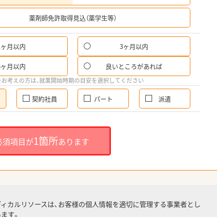
希
薬剤師免許取得見込（薬学生等）
1ヶ月以内
3ヶ月以内
6ヶ月以内
良いところがあれば
をお考えの方は、就業開始時期の目安を選択してください
契約社員
パート
派遣
1箇所
必須項目が
あります
ディカルリソースは、お客様の個人情報を適切に管理する事業者とし
ます。