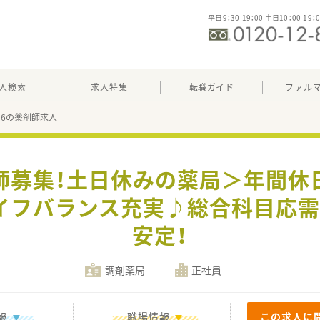
平日9：30-19：00 土日10：00-19：
人検索
求人特集
転職ガイド
ファル
446の薬剤師求人
師募集！土日休みの薬局＞年間休日1
イフバランス充実♪総合科目応需
安定！
調剤薬局
正社員
報
職場情報
この求人に