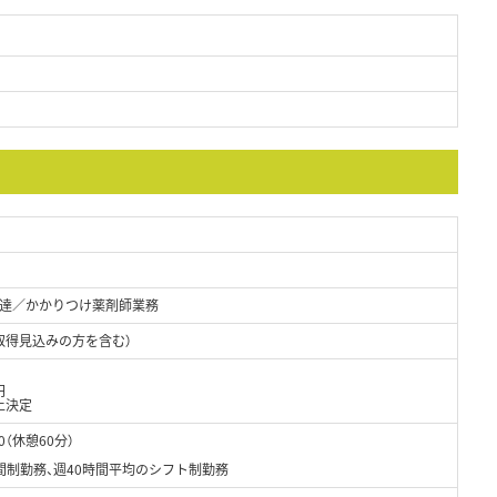
達／かかりつけ薬剤師業務
取得見込みの方を含む）
円
上決定
0（休憩60分）
間制勤務、週40時間平均のシフト制勤務