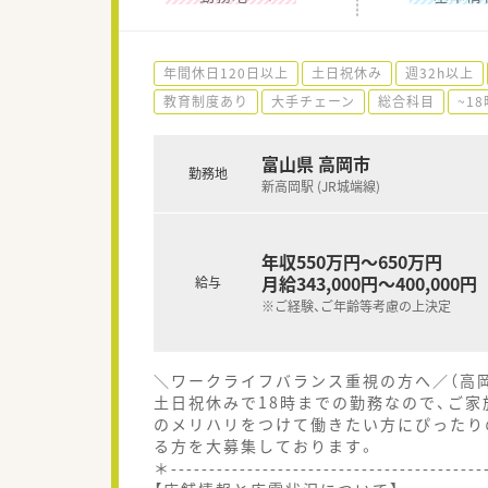
年間休日120日以上
土日祝休み
週32h以上
教育制度あり
大手チェーン
総合科目
~1
富山県 高岡市
勤務地
新高岡駅 (JR城端線)
年収550万円～650万円
月給343,000円～400,000円
給与
※ご経験、ご年齢等考慮の上決定
＼ワークライフバランス重視の方へ／（高
土日祝休みで18時までの勤務なので、ご
のメリハリをつけて働きたい方にぴったり
る方を大募集しております。
＊----------------------------------------