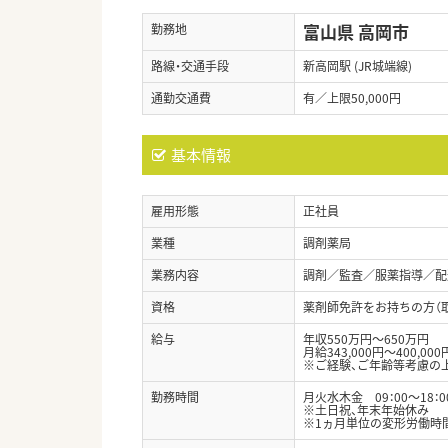
富山県 高岡市
勤務地
路線・交通手段
新高岡駅 (JR城端線)
通勤交通費
有／上限50,000円
基本情報
雇用形態
正社員
業種
調剤薬局
業務内容
調剤／監査／服薬指導／配
資格
薬剤師免許をお持ちの方（
給与
年収550万円～650万円
月給343,000円～400,000
※ご経験、ご年齢等考慮の
勤務時間
月火水木金 09：00～18：0
※土日祝、年末年始休み
※1ヵ月単位の変形労働時