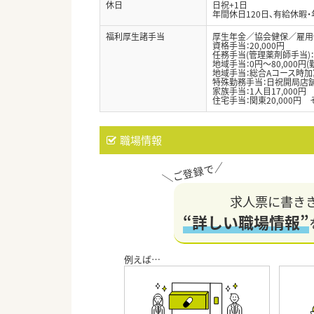
休日
日祝+1日
年間休日120日、有給休暇・
福利厚生諸手当
厚生年金／協会健保／雇用
資格手当：20,000円
任務手当(管理薬剤師手当)：4
地域手当：0円～80,000
地域手当：総合Aコース時加
特殊勤務手当：日祝開局店
家族手当：1人目17,000円
住宅手当：関東20,000円 
職場情報
求人票に書き
“詳しい職場情報”