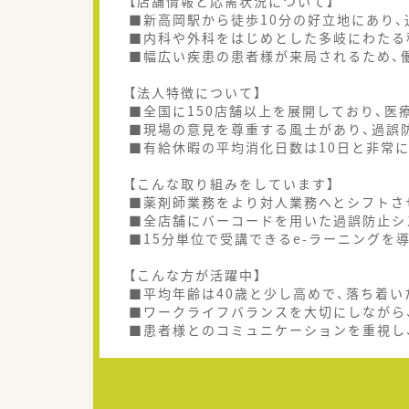
【店舗情報と応需状況について】
■新高岡駅から徒歩10分の好立地にあり
■内科や外科をはじめとした多岐にわたる
■幅広い疾患の患者様が来局されるため、
【法人特徴について】
■全国に150店舗以上を展開しており、
■現場の意見を尊重する風土があり、過誤
■有給休暇の平均消化日数は10日と非常
【こんな取り組みをしています】
■薬剤師業務をより対人業務へとシフトさ
■全店舗にバーコードを用いた過誤防止シ
■15分単位で受講できるe-ラーニングを
【こんな方が活躍中】
■平均年齢は40歳と少し高めで、落ち着
■ワークライフバランスを大切にしながら
■患者様とのコミュニケーションを重視し