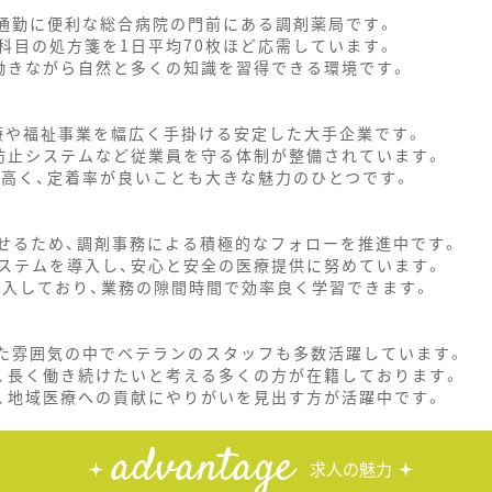
、通勤に便利な総合病院の門前にある調剤薬局です。
科目の処方箋を1日平均70枚ほど応需しています。
働きながら自然と多くの知識を習得できる環境です。
医療や福祉事業を幅広く手掛ける安定した大手企業です。
防止システムなど従業員を守る体制が整備されています。
に高く、定着率が良いことも大きな魅力のひとつです。
せるため、調剤事務による積極的なフォローを推進中です。
ステムを導入し、安心と安全の医療提供に努めています。
導入しており、業務の隙間時間で効率良く学習できます。
いた雰囲気の中でベテランのスタッフも多数活躍しています。
、長く働き続けたいと考える多くの方が在籍しております。
、地域医療への貢献にやりがいを見出す方が活躍中です。
advantage
求人の魅力