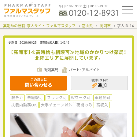
平日9：30-19：00 土日10：00-19：00
薬剤師の転職・求人サイト ファルマスタッフ
富山県
高岡市
求人ID：14
更新日：
2026/06/25
薬剤師求人ID：
14149
【高岡市】≪高時給も相談可≫地域のかかりつけ薬局！
北陸エリアに展開しています。
調剤薬局
パート・アルバイト
この求人に
検討リストに
問い合わせる
追加
駅チカ
未経験可
ブランク可
Ｗワーク可
車通勤可
扶養内勤務OK
大手チェーン以外
夜間のみ
高収入