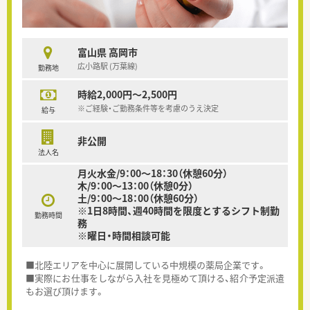
富山県 高岡市
広小路駅 (万葉線)
勤務地
時給2,000円～2,500円
※ご経験・ご勤務条件等を考慮のうえ決定
給与
非公開
法人名
月火水金/9：00～18：30（休憩60分）
木/9：00～13：00（休憩0分）
土/9：00～18：00（休憩60分）
※1日8時間、週40時間を限度とするシフト制勤
勤務時間
務
※曜日・時間相談可能
■北陸エリアを中心に展開している中規模の薬局企業です。
■実際にお仕事をしながら入社を見極めて頂ける、紹介予定派遣
もお選び頂けます。