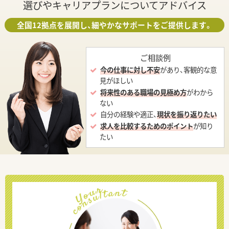
選びやキャリアプランについてアドバイス
全国12拠点を展開し、細やかなサポートをご提供します。
ご相談例
今の仕事に対し不安
があり、客観的な意
見がほしい
将来性のある職場の見極め方
がわから
ない
自分の経験や適正、
現状を振り返りたい
求人を比較するためのポイント
が知り
たい