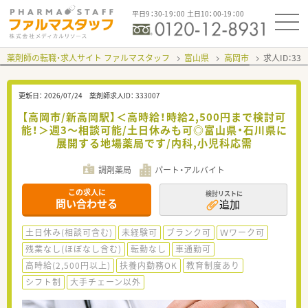
平日9：30-19：00 土日10：00-19：00
薬剤師の転職・求人サイト ファルマスタッフ
富山県
高岡市
求人ID：33
更新日：
2026/07/24
薬剤師求人ID：
333007
【高岡市/新高岡駅】＜高時給！時給2,500円まで検討可
能！＞週3～相談可能/土日休みも可◎富山県・石川県に
展開する地場薬局です/内科,小児科応需
調剤薬局
パート・アルバイト
この求人に
検討リストに
問い合わせる
追加
土日休み(相談可含む)
未経験可
ブランク可
Ｗワーク可
残業なし(ほぼなし含む)
転勤なし
車通勤可
高時給(2,500円以上)
扶養内勤務OK
教育制度あり
シフト制
大手チェーン以外