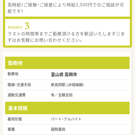
高時給！ご経験・ご経歴により時給2,500円でのご相談が可
能です！
ラストの時間帯までご勤務頂ける方を歓迎いたします◎ま
ずはお気軽にお問い合わせください。
勤務地
勤務地
富山県 高岡市
路線・交通手段
新高岡駅 (JR城端線)
通勤交通費
有／全額支給
基本情報
雇用形態
パート・アルバイト
業種
調剤薬局