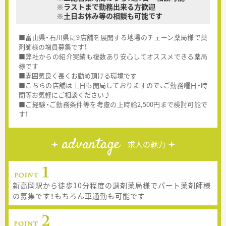
※ラストまで勤務出来る方歓迎
※土日お休み等の相談も可能です
■富山県・石川県に9店舗を展開する地場のチェーン薬局様で薬
剤師様の増員募集です！
■弊社からの紹介実績も複数あり安心してオススメできる薬局
様です
■雰囲気良く長くお勤め頂ける環境です
■こちらの店舗は土日も開局しておりますので、ご勤務曜日・時
間等お気軽にご相談ください♪
■ご経験・ご勤務条件等を考慮の上時給2,500円まで検討可能で
す！
advantage
求人の魅力
新高岡駅から徒歩10分程度の調剤薬局様でパート薬剤師様
の募集です！もちろん車通勤も可能です