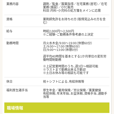
業務内容
調剤／監査／服薬指導／在宅業務（居宅）／在宅
業務（施設）／OTC販売
科目：内科・小児科の処方箋をメインに応需
資格
薬剤師免許をお持ちの方（取得見込みの方を含
む）
給与
時給2,000円～2,500円
※ご経験・ご勤務条件等考慮の上決定
勤務時間
月火水木金/9:00～19:00（休憩60分）
土/9:00～17:00（休憩60分）
日/9:00～13:00（休憩0分）
週平均40時間を基本とする1か月単位の変形労
働時間制勤務
※上記営業時間のうち、週3日～相談可能
※ラストまで勤務出来る方歓迎
※土日お休み等の相談も可能です
休日
祝＋シフトによる、有給休暇等
福利厚生諸手当
厚生年金／雇用保険／労災保険／薬業健保
有給休暇、年末年始、お盆休暇、資格手当、通勤手
当等
職場情報