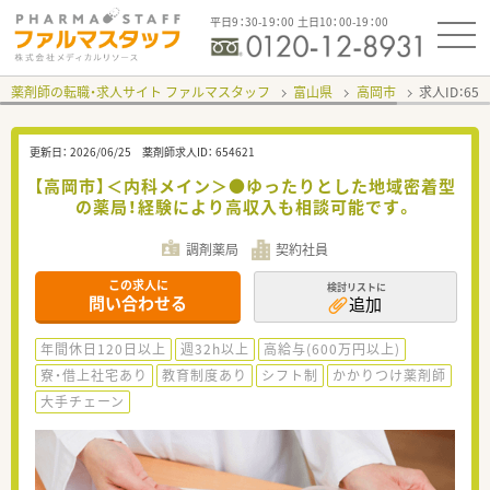
平日9：30-19：00 土日10：00-19：00
薬剤師の転職・求人サイト ファルマスタッフ
富山県
高岡市
求人ID：65
更新日：
2026/06/25
薬剤師求人ID：
654621
【高岡市】＜内科メイン＞●ゆったりとした地域密着型
の薬局！経験により高収入も相談可能です。
調剤薬局
契約社員
この求人に
検討リストに
問い合わせる
追加
年間休日120日以上
週32h以上
高給与(600万円以上)
寮・借上社宅あり
教育制度あり
シフト制
かかりつけ薬剤師
大手チェーン