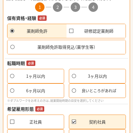
1
2
3
4
保有資格・経験
必須
薬剤師免許
研修認定薬剤師
薬剤師免許取得見込（薬学生等）
転職時期
必須
1ヶ月以内
3ヶ月以内
6ヶ月以内
良いところがあれば
※ダブルワークをお考えの方は、就業開始時期の目安を選択してください
希望雇用形態
必須
正社員
契約社員