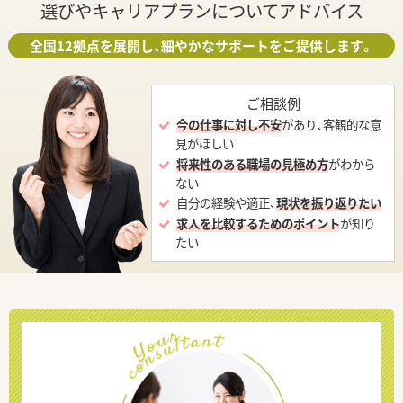
選びやキャリアプランについてアドバイス
全国12拠点を展開し、細やかなサポートをご提供します。
ご相談例
今の仕事に対し不安
があり、客観的な意
見がほしい
将来性のある職場の見極め方
がわから
ない
自分の経験や適正、
現状を振り返りたい
求人を比較するためのポイント
が知り
たい