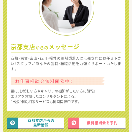
京都支店
メッセージ
からの
京都・滋賀・富山・石川・福井の薬剤師求人は京都支店にお任せ下さ
い！スタッフがあなたの就職・転職活動を力強くサポートいたしま
す。
お仕事相談会無料開催中！
更に、お忙しい方やキャリアの棚卸がしたい方に朗報!
エリアを熟知したコンサルタントによる、
“出張”個別相談サービスも同時開催中です。
京都支店からの
無料相談会を予約
最新情報