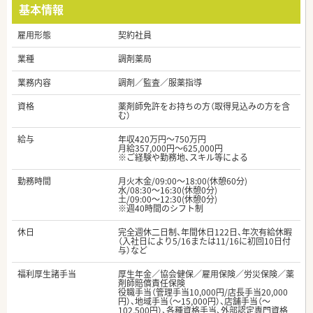
基本情報
雇用形態
契約社員
業種
調剤薬局
業務内容
調剤／監査／服薬指導
資格
薬剤師免許をお持ちの方（取得見込みの方を含
む）
給与
年収420万円～750万円
月給357,000円～625,000円
※ご経験や勤務地、スキル等による
勤務時間
月火木金/09:00～18:00(休憩60分)
水/08:30～16:30(休憩0分)
土/09:00～12:30(休憩0分)
※週40時間のシフト制
休日
完全週休二日制、年間休日122日、年次有給休暇
（入社日により5/16または11/16に初回10日付
与）など
福利厚生諸手当
厚生年金／協会健保／雇用保険／労災保険／薬
剤師賠償責任保険
役職手当（管理手当10,000円/店長手当20,000
円）、地域手当（～15,000円）、店舗手当（～
102,500円）、各種資格手当、外部認定専門資格