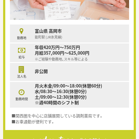
富山県 高岡市
能町駅 (JR氷見線)
勤務地
年収420万円～750万円
月給357,000円～625,000円
給与
※ご経験や勤務地、スキル等による
非公開
法人名
月火木金/09:00～18:00(休憩60分)
水/08:30～16:30(休憩0分)
土/09:00～12:30(休憩0分)
勤務時間
※週40時間のシフト制
■関西圏を中心に店舗展開している調剤薬局です。
■お車通勤が便利です。