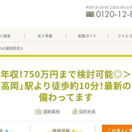
平日9：30-19：00 土日10：00-19：
人検索
求人特集
転職ガイド
ファル
745の薬剤師求人
高年収！750万円まで検討可能◎
高岡」駅より徒歩約10分！最新
備わってます
調剤薬局
契約社員
報
職場情報
この求人に