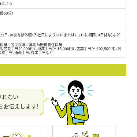
等による
休憩60分）
）
）
2日、年次有給休暇（入社日により5/16または11/16に初回10日付与）など
保険／労災保険／薬剤師賠償責任保険
/店長手当20,000円）、地域手当（～15,000円）、店舗手当（～102,500円）、各
資格手当、通勤手当、残業手当など
きれない
をお伝えします！