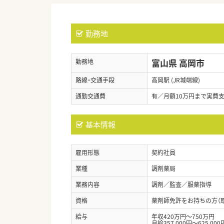
勤務地
富山県 高岡市
勤務地
路線・交通手段
高岡駅 (JR城端線)
通勤交通費
有／月額10万円まで実費
基本情報
雇用形態
契約社員
業種
調剤薬局
業務内容
調剤／監査／服薬指導
資格
薬剤師免許をお持ちの方（
給与
年収420万円～750万円
月給357,000円～625,000