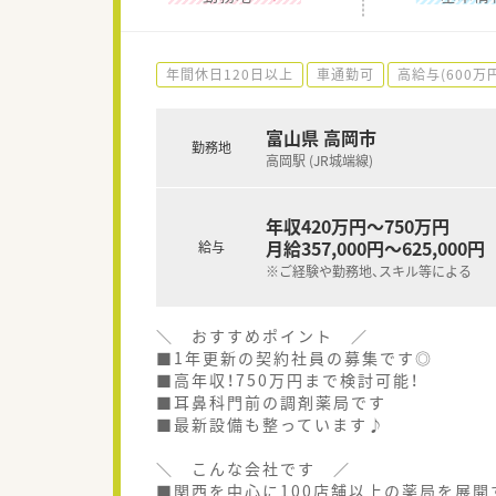
年間休日120日以上
車通勤可
高給与(600万
富山県 高岡市
勤務地
高岡駅 (JR城端線)
年収420万円～750万円
月給357,000円～625,000円
給与
※ご経験や勤務地、スキル等による
＼ おすすめポイント ／
■1年更新の契約社員の募集です◎
■高年収！750万円まで検討可能！
■耳鼻科門前の調剤薬局です
■最新設備も整っています♪
＼ こんな会社です ／
■関西を中心に100店舗以上の薬局を展開