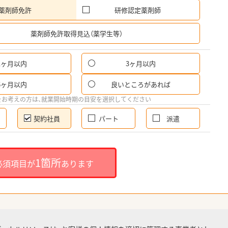
薬剤師免許
研修認定薬剤師
希
薬剤師免許取得見込（薬学生等）
1ヶ月以内
3ヶ月以内
6ヶ月以内
良いところがあれば
をお考えの方は、就業開始時期の目安を選択してください
契約社員
パート
派遣
1箇所
必須項目が
あります