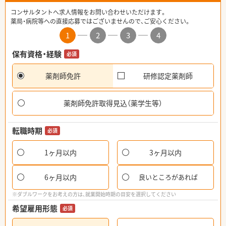
コンサルタントへ求人情報をお問い合わせいただけます。
薬局・病院等への直接応募ではございませんので、ご安心ください。
1
2
3
4
保有資格・経験
必須
薬剤師免許
研修認定薬剤師
薬剤師免許取得見込（薬学生等）
転職時期
必須
1ヶ月以内
3ヶ月以内
6ヶ月以内
良いところがあれば
※ダブルワークをお考えの方は、就業開始時期の目安を選択してください
希望雇用形態
必須