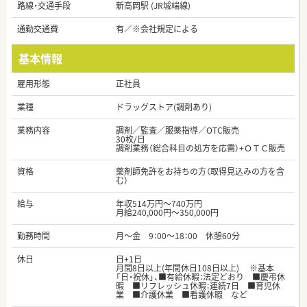
路線・交通手段
新高岡駅 (JR城端線)
通勤交通費
有／※会社規定による
基本情報
雇用形態
正社員
業種
ドラッグストア(調剤あり)
業務内容
調剤／監査／服薬指導／OTC販売
30枚/日
調剤業務（総合科目の処方を応需）+ＯＴＣ販売
資格
薬剤師免許をお持ちの方（取得見込みの方を含
む）
給与
年収514万円～740万円
月給240,000円～350,000円
勤務時間
月～金 9：00～18：00 休憩60分
休日
日+1日
月間8日以上(年間休日108日以上) ※基本
「日・祝休」、■有給休暇：法定どおり ■慶弔休
暇 ■リフレッシュ休暇：連続7日 ■育児休
業 ■介護休業 ■看護休暇 など