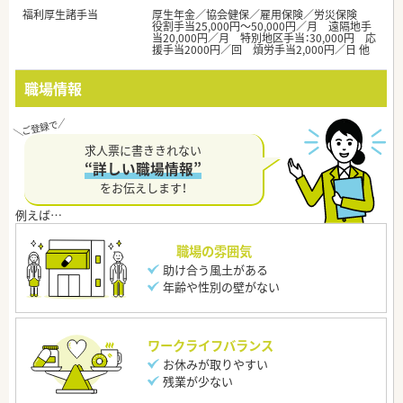
福利厚生諸手当
厚生年金／協会健保／雇用保険／労災保険
役割手当25,000円～50,000円／月 遠隔地手
当20,000円／月 特別地区手当：30,000円 応
援手当2000円／回 煩労手当2,000円／日 他
職場情報
求人票に書ききれない
“詳しい職場情報”
をお伝えします！
職場の雰囲気
助け合う風土がある
年齢や性別の壁がない
ワークライフバランス
お休みが取りやすい
残業が少ない