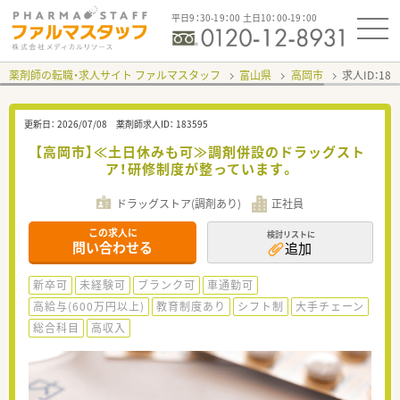
平日9：30-19：00 土日10：00-19：00
薬剤師の転職・求人サイト ファルマスタッフ
富山県
高岡市
求人ID：18
更新日：
2026/07/08
薬剤師求人ID：
183595
【高岡市】≪土日休みも可≫調剤併設のドラッグスト
ア！研修制度が整っています。
ドラッグストア(調剤あり)
正社員
この求人に
検討リストに
問い合わせる
追加
新卒可
未経験可
ブランク可
車通勤可
高給与(600万円以上)
教育制度あり
シフト制
大手チェーン
総合科目
高収入