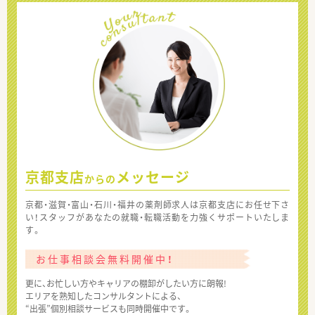
京都支店
メッセージ
からの
京都・滋賀・富山・石川・福井の薬剤師求人は京都支店にお任せ下さ
い！スタッフがあなたの就職・転職活動を力強くサポートいたしま
す。
お仕事相談会無料開催中！
更に、お忙しい方やキャリアの棚卸がしたい方に朗報!
エリアを熟知したコンサルタントによる、
“出張”個別相談サービスも同時開催中です。