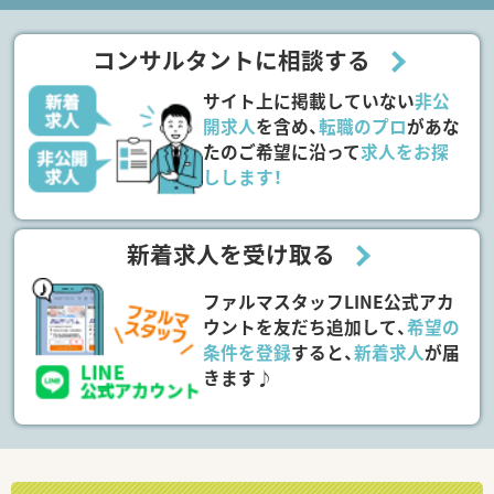
コンサルタントに相談する
サイト上に掲載していない
非公
開求人
を含め、
転職のプロ
があな
たのご希望に沿って
求人をお探
しします！
新着求人を受け取る
ファルマスタッフLINE公式アカ
ウントを友だち追加して、
希望の
条件を登録
すると、
新着求人
が届
きます♪