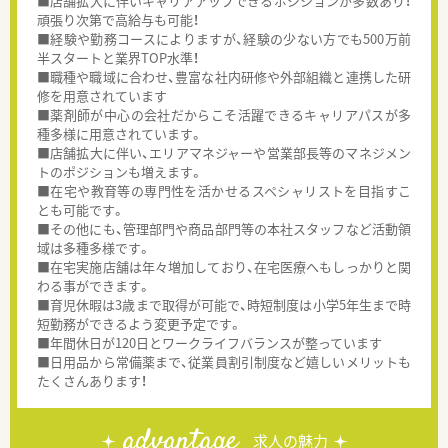
■店舗拡大に伴いキャリアアップできるポジションが多数あり！
頑張り次第で高給与も可能！
■経験や勤務コースによりますが、経験の少ない方でも500万前
半スタートと業界TOP水準！
■職種や職域に合わせ、豊富な社内研修や外部組織と連携した研
修を用意されています
■薬剤師が中心の会社だからこそ活躍できるキャリアパスが多
種多様に用意されています。
■店舗拡大に伴い、エリアマネジャーや営業部長等のマネジメン
トのポジションも増えます。
■在宅や教育等の専門性を活かせるスペシャリストを目指すこ
とも可能です。
■その他にも、管理部門や商品部門等の本社スタッフなど活動領
域は多種多様です。
■在宅実施店舗は年々増加しており、在宅医療へもしっかりと関
わる事ができます。
■育児休暇は3歳まで取得が可能で、時短制度は小学5年生まで時
短勤務ができるよう変更予定です。
■年間休日が120日とワークライフバランスが整っています
■日用品から常備薬まで、従業員割引制度など嬉しいメリットも
たくさんあります！
advantage
求人の魅力