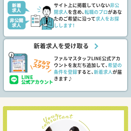
サイト上に掲載していない
非公
開求人
を含め、
転職のプロ
があな
たのご希望に沿って
求人をお探
しします！
新着求人を受け取る
ファルマスタッフLINE公式アカ
ウントを友だち追加して、
希望の
条件を登録
すると、
新着求人
が届
きます♪