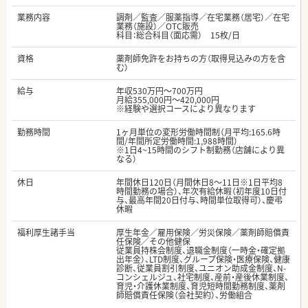
業務内容
調剤／監査／服薬指導／在宅業務（居宅）／在宅
業務（施設）／OTC販売
科目：総合科目（面応需） 15枚/日
資格
薬剤師免許をお持ちの方（取得見込みの方を含
む）
給与
年収530万円～700万円
月給355,000円～420,000円
※経験や選択コースにより異なります
勤務時間
1ヶ月単位の変形労働時間制（月平均:165.6時
間/年間所定労働時間:1,988時間）
※1日4~15時間のシフト制勤務（店舗により異
なる）
休日
年間休日120日（月間休日8～11日※1日平均8
時間勤務の場合）、年次有給休暇（初年度10日付
与、最高年間20日付与、時間単位取得可）、慶弔
休暇
福利厚生諸手当
厚生年金／雇用保険／労災保険／薬剤師賠償責
任保険／その他健保
従業員持株会制度、退職金制度（一時金・確定拠
出年金）、LTD制度、グループ保険・医療保険、健康
診断、従業員割引制度、ユニオン助成金制度、N-
コンシェルジュ、社宅制度、産前・産後休業制度、
育児・介護休業制度、育児短時間勤務制度、薬剤
師賠償責任保険（会社契約）、労働組合