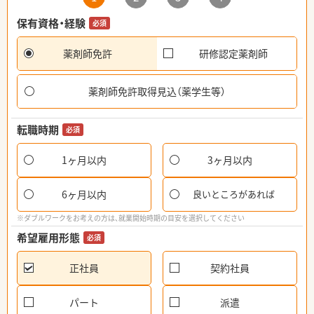
保有資格・経験
必須
薬剤師免許
研修認定薬剤師
薬剤師免許取得見込（薬学生等）
転職時期
必須
1ヶ月以内
3ヶ月以内
6ヶ月以内
良いところがあれば
※ダブルワークをお考えの方は、就業開始時期の目安を選択してください
希望雇用形態
必須
正社員
契約社員
パート
派遣