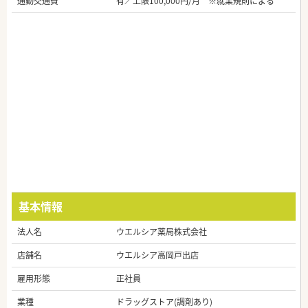
通勤交通費
有／上限100,000円/月 ※就業規則による
基本情報
法人名
ウエルシア薬局株式会社
店舗名
ウエルシア高岡戸出店
雇用形態
正社員
業種
ドラッグストア(調剤あり)