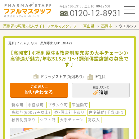
平日9：30-19：00 土日10：00-19：00
薬剤師の転職・求人サイト ファルマスタッフ
富山県
高岡市
ウエルシア
更新日：
2026/07/08
薬剤師求人ID：
186422
【高岡市】≪福利厚生&教育制度充実の大手チェーン≫
高待遇が魅力/年収515万円～！調剤併設店舗の募集で
す♪
ドラッグストア(調剤あり)
正社員
この求人に
検討リストに
問い合わせる
追加
新卒可
未経験可
ブランク可
車通勤可
高給与(600万円以上)
寮・借上社宅あり
住宅補助(手当)あり
教育制度あり
シフト制
大手チェーン
高収入