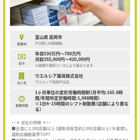
富山県 高岡市
戸出駅 (JR城端線)
勤務地
年収530万円～700万円
月給355,000円～420,000円
給与
※経験や選択コースにより異なります
ウエルシア薬局株式会社
ウエルシア高岡戸出店
法人名
1ヶ月単位の変形労働時間制（月平均:165.6時
間/年間所定労働時間:1,988時間）
※1日4~15時間のシフト制勤務（店舗により異な
勤務時間
る）
・・＊ 会社の特徴 ＊・・
■全国に2,200店舗以上（調剤併設型約2,000店舗以上）を展開し
調剤店舗数業界TOP！