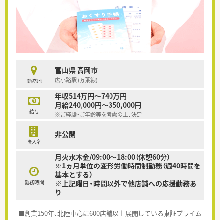
富山県 高岡市
広小路駅 (万葉線)
勤務地
年収514万円～740万円
月給240,000円～350,000円
給与
※ご経験・ご年齢等を考慮の上、決定
非公開
法人名
月火水木金/09:00～18:00（休憩60分）
※1ヵ月単位の変形労働時間制勤務（週40時間を
基本とする）
勤務時間
※上記曜日・時間以外で他店舗への応援勤務あ
り
■創業150年、北陸中心に600店舗以上展開している東証プライム