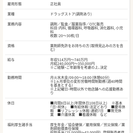
雇用形態
正社員
業種
ドラッグストア(調剤あり)
業務内容
調剤／監査／服薬指導／OTC販売
科目：内科, 循環器科, 呼吸器科, 消化器科, 小児
科
枚数：20～30枚/日
資格
薬剤師免許をお持ちの方（取得見込みの方を含
む）
給与
年収514万円～740万円
月給240,000円～350,000円
※ご経験・ご年齢等を考慮の上、決定
勤務時間
月火水木金/09:00～18:00（休憩60分）
※1ヵ月単位の変形労働時間制勤務（週40時間
を基本とする）
※上記曜日・時間以外で他店舗への応援勤務あ
り
休日
■月間8日以上(年間休日108日以上) ※基本
「日・祝休」 ■有給休暇：法定どおり ■慶弔休
暇 ■リフレッシュ休暇：連続7日 ■育児休
業 ■介護休業 ■看護休暇 など
福利厚生諸手当
厚生年金／協会健保／雇用保険／労災保険／薬
剤師賠償責任保険
役割手当（25,000円～43,000円）、登録販売者資