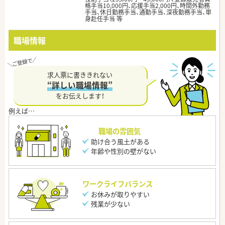
格手当10,000円、応援手当2,000円、時間外勤務
手当、休日勤務手当、通勤手当、深夜勤務手当、単
身赴任手当 等
職場情報
求人票に書ききれない
“詳しい職場情報”
をお伝えします！
職場の雰囲気
助け合う風土がある
年齢や性別の壁がない
ワークライフバランス
お休みが取りやすい
残業が少ない