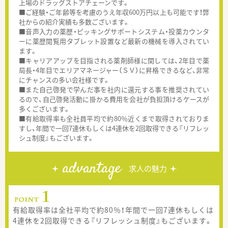
上場のドラッグストアチェーンです。
■ご経験・ご年齢等を考慮のうえ年収600万円以上も可能です！弊
社からの紹介実績も多数ございます。
■音声入力の薬歴・ピッキングサポートシステム・投薬カウンタ
ーに薬歴閲覧用タブレット設置など最新の機械を導入されてい
ます。
■キャリアアップを目指される薬剤師様に関しては、2年目で薬
局長・4年目でエリアマネージャー（ＳＶ）に昇格できるなど、非常
にチャンスの多い会社様です。
■また自己啓発で学んだ事を社内に還元する事を推奨されてい
るので、自己啓発活動に掛かる費用を会社が負担頂けるケースが
多くございます。
■有給取得率も全社員平均で約80％近くまで取得されておりま
すし、年間で一回7連休もしくは4連休を2回取得できる『リフレッ
シュ制度』もございます。
advantage
求人の魅力
有給取得率は全社平均で約80％！年間で一回7連休もしくは
4連休を2回取得できる『リフレッシュ制度』もございます。