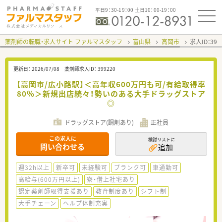
平日9：30-19：00 土日10：00-19：00
薬剤師の転職・求人サイト ファルマスタッフ
富山県
高岡市
求人ID：39
更新日：
2026/07/08
薬剤師求人ID：
399220
【高岡市/広小路駅】＜高年収600万円も可/有給取得率
80％＞新規出店続々！勢いのある大手ドラッグストア
◎
ドラッグストア(調剤あり)
正社員
この求人に
検討リストに
問い合わせる
追加
週32h以上
新卒可
未経験可
ブランク可
車通勤可
高給与(600万円以上)
寮・借上社宅あり
認定薬剤師取得支援あり
教育制度あり
シフト制
大手チェーン
ヘルプ体制充実