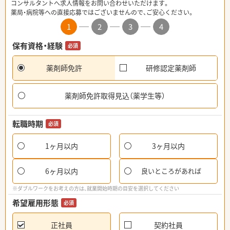
コンサルタントへ求人情報をお問い合わせいただけます。
薬局・病院等への直接応募ではございませんので、ご安心ください。
1
2
3
4
保有資格・経験
必須
薬剤師免許
研修認定薬剤師
薬剤師免許取得見込（薬学生等）
転職時期
必須
1ヶ月以内
3ヶ月以内
6ヶ月以内
良いところがあれば
※ダブルワークをお考えの方は、就業開始時期の目安を選択してください
希望雇用形態
必須
正社員
契約社員