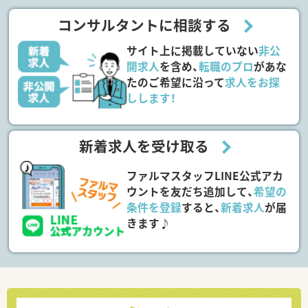
コンサルタントに相談する
サイト上に掲載していない
非公
開求人
を含め、
転職のプロ
があな
たのご希望に沿って
求人をお探
しします！
新着求人を受け取る
ファルマスタッフLINE公式アカ
ウントを友だち追加して、
希望の
条件を登録
すると、
新着求人
が届
きます♪