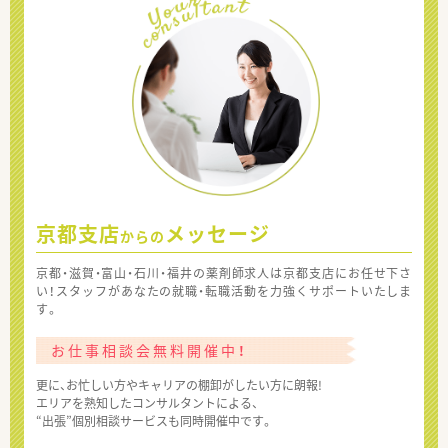
京都支店
メッセージ
からの
京都・滋賀・富山・石川・福井の薬剤師求人は京都支店にお任せ下さ
い！スタッフがあなたの就職・転職活動を力強くサポートいたしま
す。
お仕事相談会無料開催中！
更に、お忙しい方やキャリアの棚卸がしたい方に朗報!
エリアを熟知したコンサルタントによる、
“出張”個別相談サービスも同時開催中です。